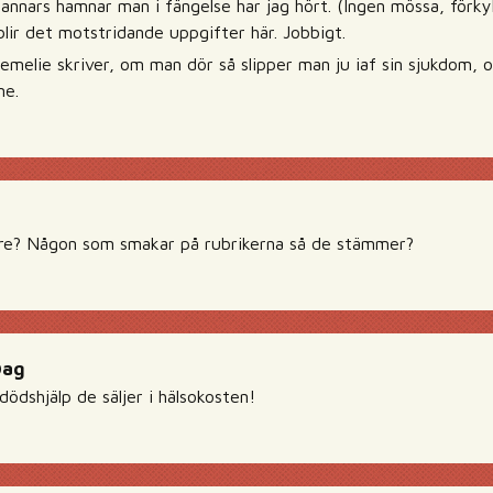
nnars hamnar man i fängelse har jag hört. (Ingen mössa, förkyld
blir det motstridande uppgifter här. Jobbigt.
 emelie skriver, om man dör så slipper man ju iaf sin sjukdom, 
me.
e? Någon som smakar på rubrikerna så de stämmer?
Dag
dödshjälp de säljer i hälsokosten!