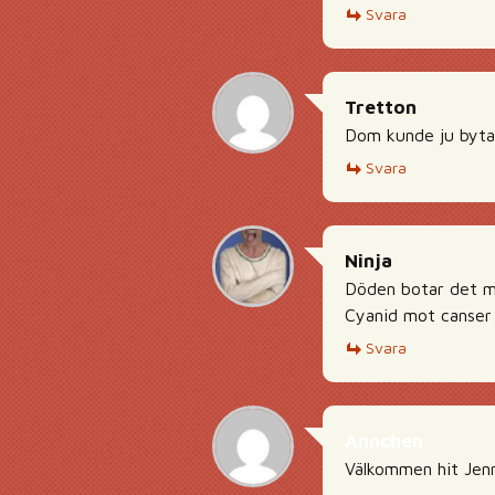
Svara
Tretton
Dom kunde ju byta 
Svara
Ninja
Döden botar det m
Cyanid mot canser
Svara
Annchen
Välkommen hit Jenn