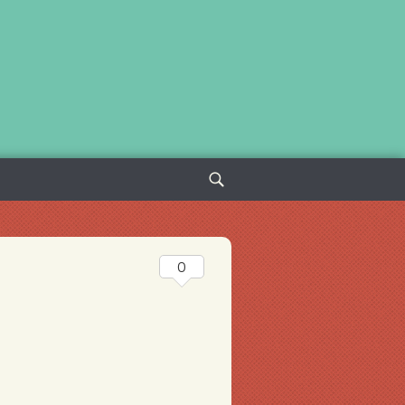
Sök
efter:
0