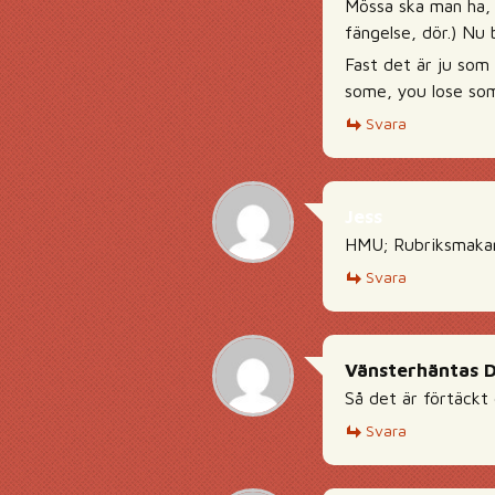
Mössa ska man ha, a
fängelse, dör.) Nu 
Fast det är ju som
some, you lose so
Svara
Jess
HMU; Rubriksmakar
Svara
Vänsterhäntas 
Så det är förtäckt 
Svara