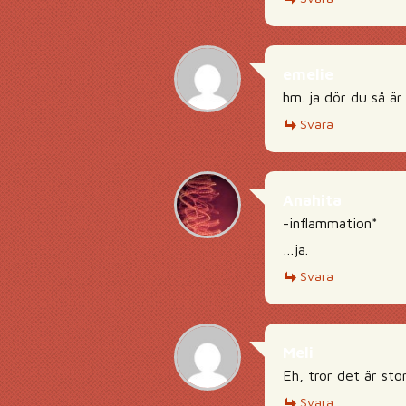
emelie
hm. ja dör du så ä
Svara
Anahita
-inflammation*
…ja.
Svara
Meli
Eh, tror det är st
Svara