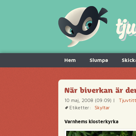
Hoppa
Hem
Slumpa
Skick
till
innehåll
När biverkan är de
10 maj, 2008 (09:09)
|
Tjuvtit
Etiketter:
Skyltar
Varnhems klosterkyrka