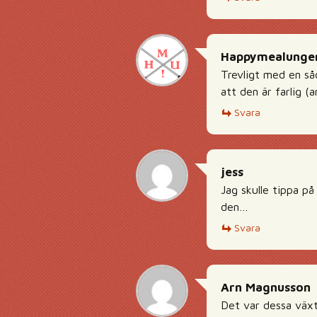
Happymealunge
Trevligt med en såd
att den är farlig (a
Svara
jess
Jag skulle tippa p
den…
Svara
Arn Magnusson
Det var dessa växte