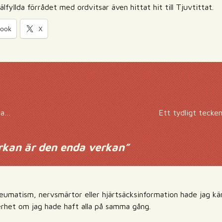
lfyllda förrådet med ordvitsar även hittat hit till Tjuvtittat.
book
X
s a…
Ett tydligt tecke
rkan är den enda verkan
”
eumatism, nervsmärtor eller hjärtsäcksinformation hade jag k
erhet om jag hade haft alla på samma gång.