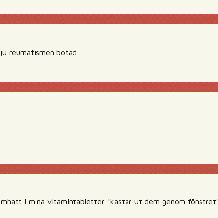
r ju reumatismen botad…
ormhatt i mina vitamintabletter *kastar ut dem genom fönstret