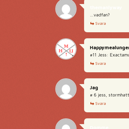
themanlyway
…vadfan?
Svara
Happymealunge
#11 Jess: Exactamu
Svara
Jag
# 6 jess, stormhat
Svara
Domme