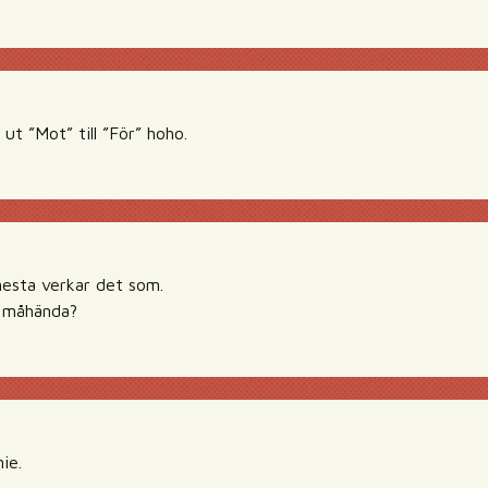
ut ”Mot” till ”För” hoho.
esta verkar det som.
 måhända?
ie.