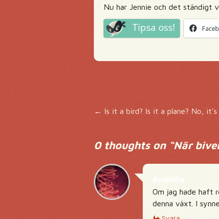
Nu har Jennie och det ständigt vä
Tipsa oss!
Face
Inläggsnavigering
←
Is it a bird? Is it a plane? No, it’
0 thoughts on “
När bive
Anahita
Om jag hade haft r
denna växt. I synn
Svara