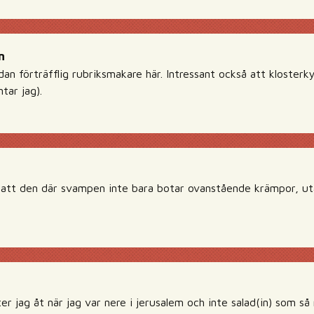
n
an förträfflig rubriksmakare här. Intressant också att klosterk
ntar jag).
å att den där svampen inte bara botar ovanstående krämpor, ut
r jag åt när jag var nere i jerusalem och inte salad(in) som så