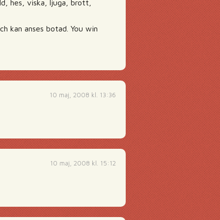
, hes, viska, ljuga, brott,
och kan anses botad. You win
10 maj, 2008 kl. 13:36
10 maj, 2008 kl. 15:12