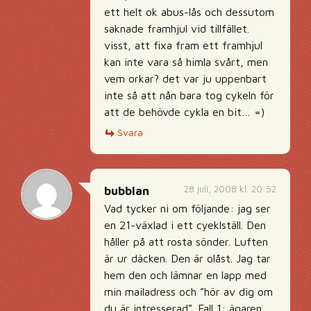
ett helt ok abus-lås och dessutom
saknade framhjul vid tillfället.
visst, att fixa fram ett framhjul
kan inte vara så himla svårt, men
vem orkar? det var ju uppenbart
inte så att nån bara tog cykeln för
att de behövde cykla en bit… =)
Svara
28 juli, 2008 kl. 20:52
bubblan
Vad tycker ni om följande: jag ser
en 21-växlad i ett cyeklställ. Den
håller på att rosta sönder. Luften
är ur däcken. Den är olåst. Jag tar
hem den och lämnar en lapp med
min mailadress och ”hör av dig om
du är intresserad”. Fall 1: ägaren