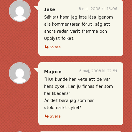
8 maj, 2008 kl. 16:06
Jake
Såklart hann jag inte läsa igenom
alla kommentarer förut, såg att
andra redan varit framme och
upplyst folket.
Svara
8 maj, 2008 kl. 22:54
Majorn
”Hur kunde han veta att de var
hans cykel, kan ju finnas fler som
har likadana”
Är det bara jag som har
stöldmärkt cykel?
Svara