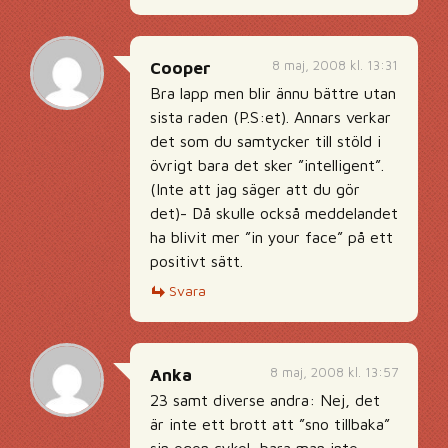
8 maj, 2008 kl. 13:31
Cooper
Bra lapp men blir ännu bättre utan
sista raden (P.S:et). Annars verkar
det som du samtycker till stöld i
övrigt bara det sker ”intelligent”.
(Inte att jag säger att du gör
det)- Då skulle också meddelandet
ha blivit mer ”in your face” på ett
positivt sätt.
Svara
8 maj, 2008 kl. 13:57
Anka
23 samt diverse andra: Nej, det
är inte ett brott att ”sno tillbaka”
sin egen cykel, bara man inte