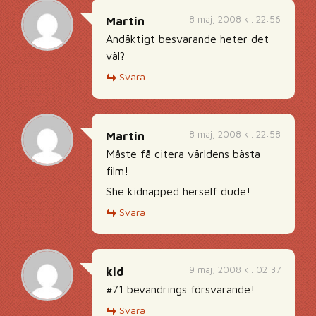
8 maj, 2008 kl. 22:56
Martin
Andäktigt besvarande heter det
väl?
Svara
8 maj, 2008 kl. 22:58
Martin
Måste få citera världens bästa
film!
She kidnapped herself dude!
Svara
9 maj, 2008 kl. 02:37
kid
#71 bevandrings försvarande!
Svara