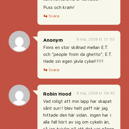
Puss och kram!
Svara
8 maj, 2008 kl. 01:50
Anonym
Finns en stor skillnad mellan E.T.
och ”people from da ghetto”; E.T.
Hade sin egen jävla cykel!!!!!
Svara
8 maj, 2008 kl. 09:45
Robin Hood
Vad roligt att min lapp har skapat
sånt surr! blev helt paff när jag
hittade den här sidan.. ingen har i
alla fall hört av sig om cykeln än,
så jag tvivlar på att det var någon