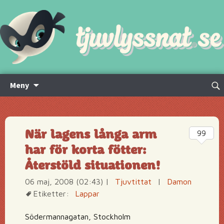
Hoppa
Sök
Meny
till
efte
innehåll
När lagens långa arm
99
har för korta fötter:
Återstöld situationen!
06 maj, 2008 (02:43)
|
Tjuvtittat
|
Damon
Etiketter:
Lappar
Södermannagatan, Stockholm