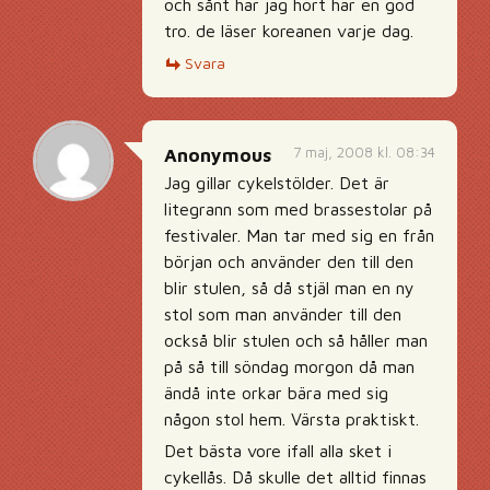
och sånt har jag hört har en god
tro. de läser koreanen varje dag.
Svara
7 maj, 2008 kl. 08:34
Anonymous
Jag gillar cykelstölder. Det är
litegrann som med brassestolar på
festivaler. Man tar med sig en från
början och använder den till den
blir stulen, så då stjäl man en ny
stol som man använder till den
också blir stulen och så håller man
på så till söndag morgon då man
ändå inte orkar bära med sig
någon stol hem. Värsta praktiskt.
Det bästa vore ifall alla sket i
cykellås. Då skulle det alltid finnas