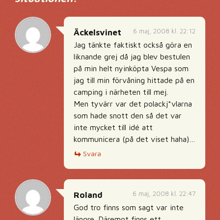
6 maj, 2008 kl. 22:12
Äckelsvinet
Jag tänkte faktiskt också göra en
liknande grej då jag blev bestulen
på min helt nyinköpta Vespa som
jag till min förvåning hittade på en
camping i närheten till mej.
Men tyvärr var det polackj*vlarna
som hade snott den så det var
inte mycket till idé att
kommunicera (på det viset haha)…
Svara
6 maj, 2008 kl. 22:47
Roland
God tro finns som sagt var inte
längre. Däremot finns ett