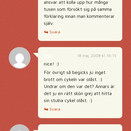
ansvar att kolla upp hur många
tusen som försökt sig på samma
förklaring innan man kommenterar
själv.
Svara
18 maj, 2008 kl. 16:15
Olle
nice! :)
För övrigt så begicks ju inget
brott om cykeln var olåst. :)
Undrar om den var det? Annars är
det ju en rätt skön grej att hitta
sin stulna cykel olåst. :)
Svara