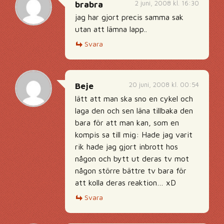
2 juni, 2008 kl. 16:30
brabra
jag har gjort precis samma sak
utan att lämna lapp..
Svara
20 juni, 2008 kl. 00:54
Beje
lätt att man ska sno en cykel och
laga den och sen läna tillbaka den
bara för att man kan, som en
kompis sa till mig: Hade jag varit
rik hade jag gjort inbrott hos
någon och bytt ut deras tv mot
någon större bättre tv bara för
att kolla deras reaktion… xD
Svara