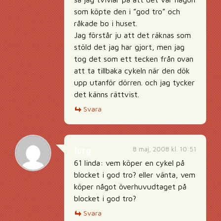
som köpte den i ”god tro” och
råkade bo i huset.
Jag förstår ju att det räknas som
stöld det jag har gjort, men jag
tog det som ett tecken från ovan
att ta tillbaka cykeln när den dök
upp utanför dörren. och jag tycker
det känns rättvist.
Svara
8 maj, 2008 kl. 10:51
jurg
61 linda: vem köper en cykel på
blocket i god tro? eller vänta, vem
köper något överhuvudtaget på
blocket i god tro?
Svara