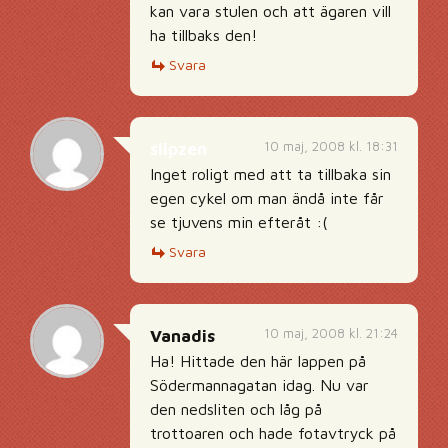
kan vara stulen och att ägaren vill
ha tillbaks den!
Svara
10 maj, 2008 kl. 18:31
slipzen
Inget roligt med att ta tillbaka sin
egen cykel om man ändå inte får
se tjuvens min efteråt :(
Svara
10 maj, 2008 kl. 21:24
Vanadis
Ha! Hittade den här lappen på
Södermannagatan idag. Nu var
den nedsliten och låg på
trottoaren och hade fotavtryck på