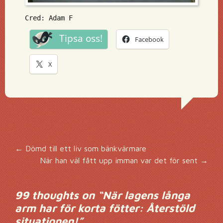
Cred: Adam F
Tipsa oss!
Facebook
X
Inläggsnavigering
←
Dömd till ett liv som bänkvärmare
När han väl fått upp imman var det för sent
→
99 thoughts on “
När lagens långa
arm har för korta fötter: Återstöld
situationen!
”