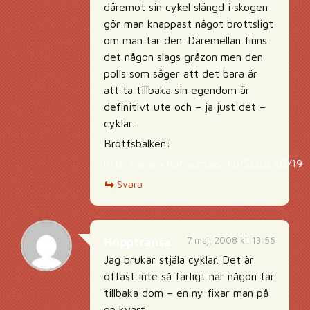
däremot sin cykel slängd i skogen
gör man knappast något brottsligt
om man tar den. Däremellan finns
det någon slags gråzon men den
polis som säger att det bara är
att ta tillbaka sin egendom är
definitivt ute och – ja just det –
cyklar.
Brottsbalken:
http://www.notisum.se/rnp/SLS/LAG/19
Svara
7 maj, 2008 kl. 13:56
Hopptransa
Jag brukar stjäla cyklar. Det är
oftast inte så farligt när någon tar
tillbaka dom – en ny fixar man på
en kvart.