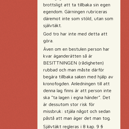
brottsligt att ta tillbaka sin egen
egendom. Gärningen rubriceras
däremot inte som stöld, utan som
självtäkt.
God tro har inte med detta att
göra.
Även om en bestulen person har
kvar äganderätten så är
BESITTNINGEN (rådigheten)
rubbad och man måste därför
begära tillbaka saken med hjälp av
kronofogden. Anledningen till att
denna lag finns är att person inte
ska ”ta lagen i egna händer”. Det
är dessutom stor risk för
missbruk: stjäla något och sedan
påstå att man äger det man tog.
Självtäkt regleras i 8 kap. 9 §