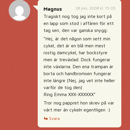
28 juni, 2008 kl. 15:05
Magnus
Tragiskt nog tog jag inte kort på
en lapp som stod i affären för ett
tag sen, den var ganska snygg:
”Hej, är det någon som sett min
cykel, det är en blå men mest
rostig damcykel, har bockstyre
men är treväxlad. Dock fungerar
inte växlarna. Den ena trampan är
borta och handbromsen fungerar
inte längre (Nej, jag vet inte heller
varför de tog den)
Ring Emma XXX-XXXXXX”
Tror nog pappret hon skrev på var
värt mer än cykeln egentligen :)
Svara