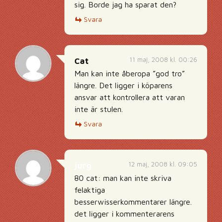
sig. Borde jag ha sparat den?
Svara
11 maj, 2008 kl. 00:26
Cat
Man kan inte åberopa ”god tro”
längre. Det ligger i köparens
ansvar att kontrollera att varan
inte är stulen.
Svara
12 maj, 2008 kl. 09:05
jurg
80 cat: man kan inte skriva
felaktiga
besserwisserkommentarer längre.
det ligger i kommenterarens