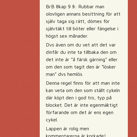
BrB 8kap 9 §: Rubbar man
olovligen annans besittning för att
själv taga sig rätt, dömes för
självtäkt till böter eller fängelse i
högst sex månader.
Dvs även om du vet att det var
dinfår du inte ta tillbaka den om
det inte är ”å färsk gärning” eller
om den som tagit den är ”lösker
man” dvs hemlös.
Denna regel finns för att man inte
kan veta om den som ställt cykeln
där köpt den i god tro, typ på
blocket. Det är inte egenmäktigt
förfarande om det är ens egen
cykel.
Lappen är rolig men
kommentarerna är korkade!