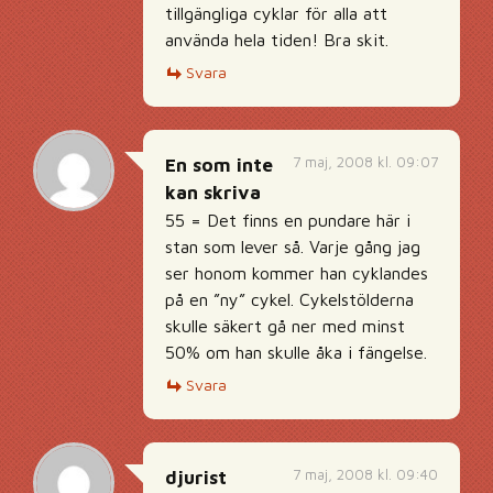
tillgängliga cyklar för alla att
använda hela tiden! Bra skit.
Svara
7 maj, 2008 kl. 09:07
En som inte
kan skriva
55 = Det finns en pundare här i
stan som lever så. Varje gång jag
ser honom kommer han cyklandes
på en ”ny” cykel. Cykelstölderna
skulle säkert gå ner med minst
50% om han skulle åka i fängelse.
Svara
7 maj, 2008 kl. 09:40
djurist