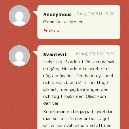
9 maj, 2008 kl. 15:00
Anonymous
Glenn fattar grejjen.
Svara
10 maj, 2008 kl. 15:26
Svantevit
Hehe Jag råkade ut för samma sak
en gång. Hittade min cykel efter
några månader. Den hade ny sadel
och bakdäck och låset borttaget
såklart, men jag kände igen den
och tog tillbaks den. Olåst som
den var.
Köper man en begagnad cykel där
man ser att lås osv är borttaget
så får man väl räkna med att den