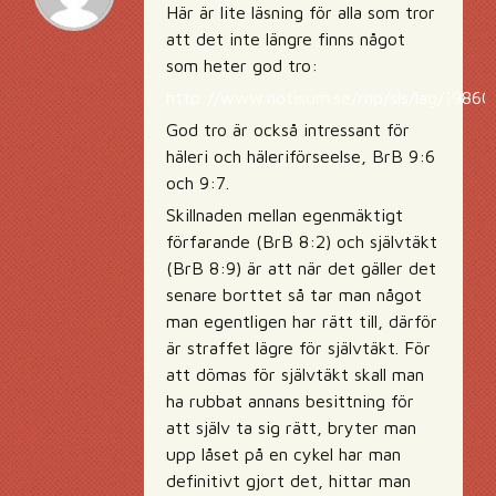
Här är lite läsning för alla som tror
att det inte längre finns något
som heter god tro:
http://www.notisum.se/rnp/sls/lag/1986
God tro är också intressant för
häleri och häleriförseelse, BrB 9:6
och 9:7.
Skillnaden mellan egenmäktigt
förfarande (BrB 8:2) och självtäkt
(BrB 8:9) är att när det gäller det
senare borttet så tar man något
man egentligen har rätt till, därför
är straffet lägre för självtäkt. För
att dömas för självtäkt skall man
ha rubbat annans besittning för
att själv ta sig rätt, bryter man
upp låset på en cykel har man
definitivt gjort det, hittar man