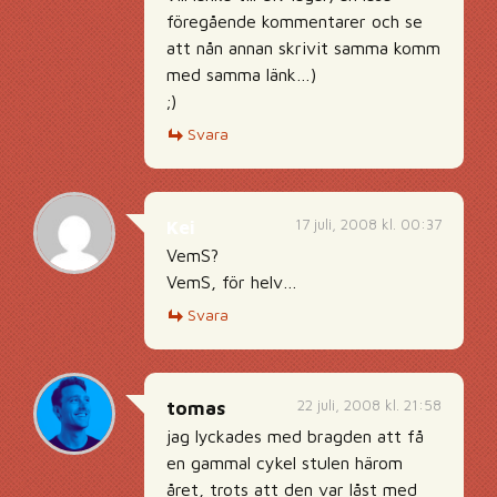
föregående kommentarer och se
att nån annan skrivit samma komm
med samma länk…)
;)
Svara
17 juli, 2008 kl. 00:37
Kei
VemS?
VemS, för helv…
Svara
22 juli, 2008 kl. 21:58
tomas
jag lyckades med bragden att få
en gammal cykel stulen härom
året, trots att den var låst med