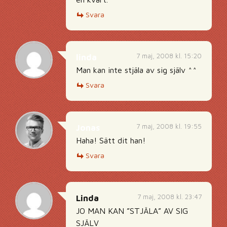
Svara
7 maj, 2008 kl. 15:20
linda
Man kan inte stjäla av sig själv ^^
Svara
7 maj, 2008 kl. 19:55
Jonas
Haha! Sätt dit han!
Svara
7 maj, 2008 kl. 23:47
Linda
JO MAN KAN ”STJÄLA” AV SIG
SJÄLV