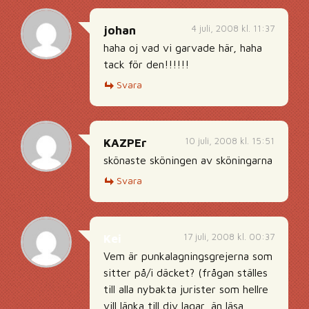
4 juli, 2008 kl. 11:37
johan
haha oj vad vi garvade här, haha
tack för den!!!!!!
Svara
10 juli, 2008 kl. 15:51
KAZPEr
skönaste sköningen av sköningarna
Svara
17 juli, 2008 kl. 00:37
Kei
Vem är punkalagningsgrejerna som
sitter på/i däcket? (frågan ställes
till alla nybakta jurister som hellre
vill länka till div lagar, än läsa