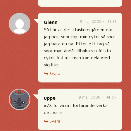
9 maj, 2008 kl. 11:31
Glenn
Så här är det i biskopsgården där
jag bor, snor ngn min cykel så snor
jag bara en ny. Efter ett tag så
snor man ändå tillbaka sin första
cykel, kul att man kan dela med
sig lite….
Svara
9 maj, 2008 kl. 14:07
uppe
#73 förvirrat förfarande verkar
det vara.
Svara