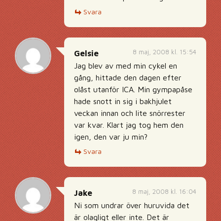
Svara
8 maj, 2008 kl. 15:54
Gelsie
Jag blev av med min cykel en
gång, hittade den dagen efter
olåst utanför ICA. Min gympapåse
hade snott in sig i bakhjulet
veckan innan och lite snörrester
var kvar. Klart jag tog hem den
igen, den var ju min?
Svara
8 maj, 2008 kl. 16:04
Jake
Ni som undrar över huruvida det
är olagligt eller inte. Det är