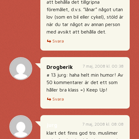
att behålla det tillgripna
föremålet, d.v.s. ”lånar” något utan
lov (som en bil eller cykel), stöld är
när du tar något av annan person
med avsikt att behålla det.
Svara
7 maj, 2008 kl. 00:38
Drogberik
# 13 jurg: haha helt min humor! Av
50 kommentarer är det ett som
håller bra klass =) Keep Up!
Svara
7 maj, 2008 kl. 08:08
jurg
klart det finns god tro. muslimer