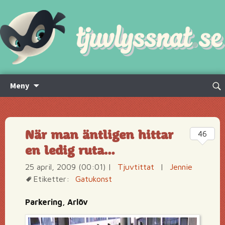
Hoppa
Sök
Meny
till
efte
innehåll
När man äntligen hittar
46
en ledig ruta…
25 april, 2009 (00:01)
|
Tjuvtittat
|
Jennie
Etiketter:
Gatukonst
Parkering, Arlöv