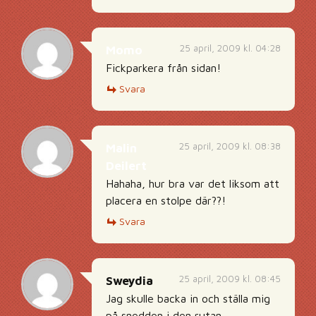
25 april, 2009 kl. 04:28
Momo
Fickparkera från sidan!
Svara
25 april, 2009 kl. 08:38
Malin
Deilert
Hahaha, hur bra var det liksom att
placera en stolpe där??!
Svara
25 april, 2009 kl. 08:45
Sweydia
Jag skulle backa in och ställa mig
på snedden i den rutan.