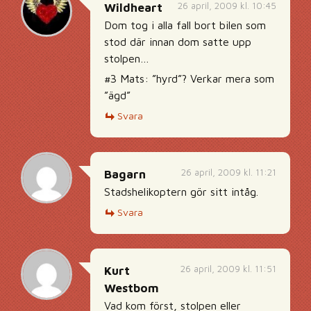
26 april, 2009 kl. 10:45
Wildheart
Dom tog i alla fall bort bilen som
stod där innan dom satte upp
stolpen…
#3 Mats: ”hyrd”? Verkar mera som
”ägd”
Svara
26 april, 2009 kl. 11:21
Bagarn
Stadshelikoptern gör sitt intåg.
Svara
26 april, 2009 kl. 11:51
Kurt
Westbom
Vad kom först, stolpen eller