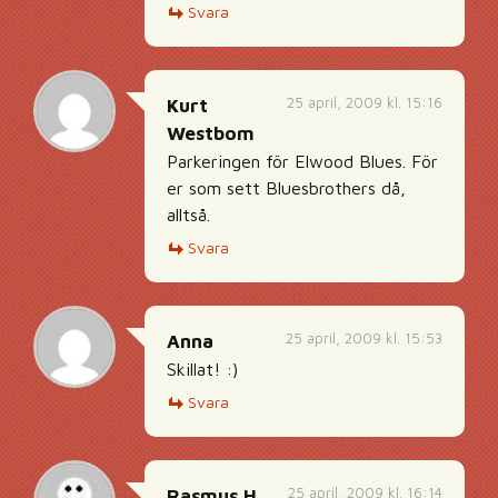
Svara
25 april, 2009 kl. 15:16
Kurt
Westbom
Parkeringen för Elwood Blues. För
er som sett Bluesbrothers då,
alltså.
Svara
25 april, 2009 kl. 15:53
Anna
Skillat! :)
Svara
25 april, 2009 kl. 16:14
Rasmus H