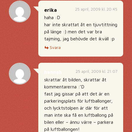
25 april, 2009 kl. 20:45
erika
haha :D
har inte skrattat åt en tjuvtittning
på länge :) men det var bra
tajming, jag behövde det ikväll :p
Svara
25 april, 2009 kl. 21:07
hannah
skrattar åt bilden, skrattar åt
kommentarerna :’D
fast jag gissar på att det är en
parkeringsplats för luftballonger,
och lycktstolpen är där för att
man inte ska få en luftballong på
bilen eller – ännu värre – parkera
på luftballongen!