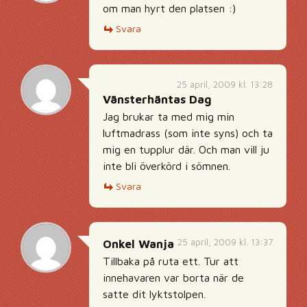
om man hyrt den platsen :)
Svara
25 april, 2009 kl. 13:28
Vänsterhäntas Dag
Jag brukar ta med mig min
luftmadrass (som inte syns) och ta
mig en tupplur där. Och man vill ju
inte bli överkörd i sömnen.
Svara
25 april, 2009 kl. 13:37
Onkel Wanja
Tillbaka på ruta ett. Tur att
innehavaren var borta när de
satte dit lyktstolpen.