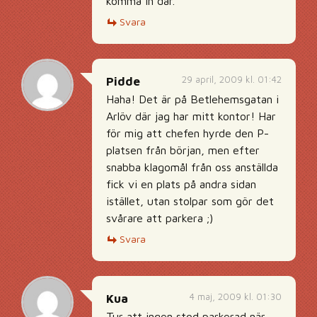
komma in där.
Svara
29 april, 2009 kl. 01:42
Pidde
Haha! Det är på Betlehemsgatan i
Arlöv där jag har mitt kontor! Har
för mig att chefen hyrde den P-
platsen från början, men efter
snabba klagomål från oss anställda
fick vi en plats på andra sidan
istället, utan stolpar som gör det
svårare att parkera ;)
Svara
4 maj, 2009 kl. 01:30
Kua
Tur att ingen stod parkerad när