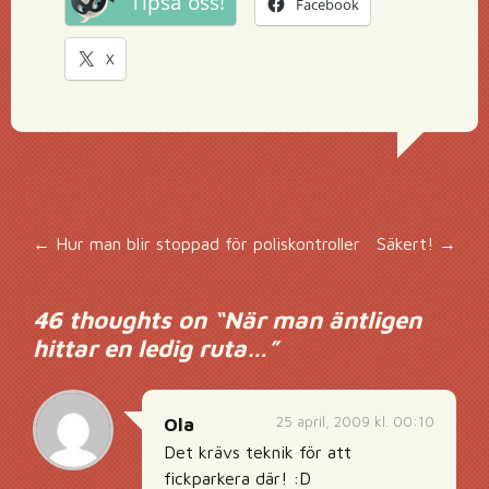
Tipsa oss!
Facebook
X
Inläggsnavigering
←
Hur man blir stoppad för poliskontroller
Säkert!
→
46 thoughts on “
När man äntligen
hittar en ledig ruta…
”
25 april, 2009 kl. 00:10
Ola
Det krävs teknik för att
fickparkera där! :D