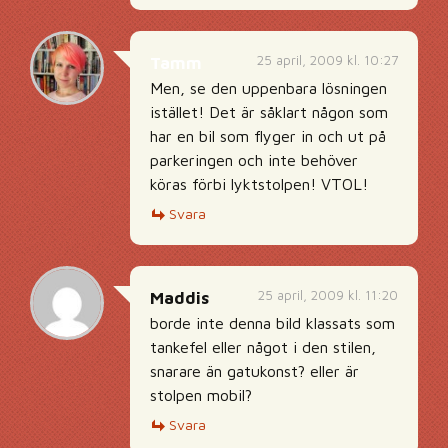
25 april, 2009 kl. 10:27
Tamm
Men, se den uppenbara lösningen
istället! Det är såklart någon som
har en bil som flyger in och ut på
parkeringen och inte behöver
köras förbi lyktstolpen! VTOL!
Svara
25 april, 2009 kl. 11:20
Maddis
borde inte denna bild klassats som
tankefel eller något i den stilen,
snarare än gatukonst? eller är
stolpen mobil?
Svara