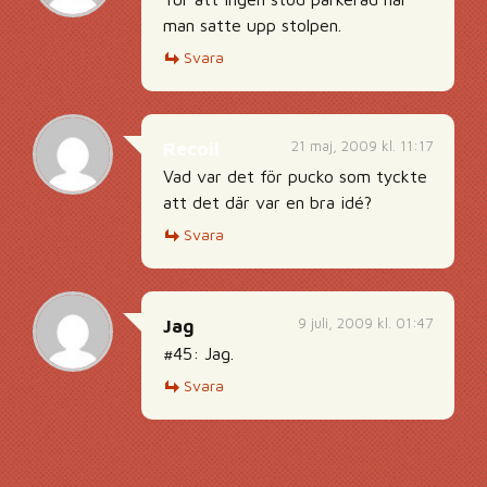
man satte upp stolpen.
Svara
21 maj, 2009 kl. 11:17
Recoil
Vad var det för pucko som tyckte
att det där var en bra idé?
Svara
9 juli, 2009 kl. 01:47
Jag
#45: Jag.
Svara