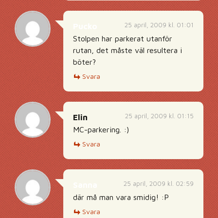
25 april, 2009 kl. 01:01
Pucko
Stolpen har parkerat utanför
rutan, det måste väl resultera i
böter?
Svara
25 april, 2009 kl. 01:15
Elin
MC-parkering. :)
Svara
25 april, 2009 kl. 02:59
Sanna
där må man vara smidig! :P
Svara