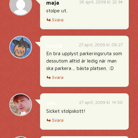
26 april, 2009 kl. 22:34
maja
stolpe ut.
Svara
27 april, 2009 kl. 09:27
henrik
En bra upplyst parkeringsruta som
dessutom alltid är ledig när man
ska parkera… bästa platsen. :D
Svara
27 april, 2009 kl. 14:50
jake
Sicket stolpskott!
Svara