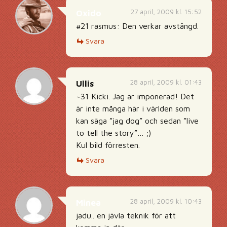
27 april, 2009 kl. 15:52
Oxido
#21 rasmus: Den verkar avstängd.
Svara
28 april, 2009 kl. 01:43
Ullis
~31 Kicki. Jag är imponerad! Det
är inte många här i världen som
kan säga ”jag dog” och sedan ”live
to tell the story”… ;)
Kul bild förresten.
Svara
28 april, 2009 kl. 10:43
Minea
jadu.. en jävla teknik för att