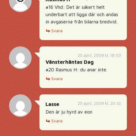
#16 Vhd: Det är säkert helt
underbart att ligga där och andas
in avgaserna från bilarna bredvid.
Svara
25 april, 2009 kl. 18:03
Vänsterhäntas Dag
#20 Rasmus H: du anar inte.
Svara
25 april, 2009 kl. 20:32
Lasse
Den är ju hyrd av eon
Svara