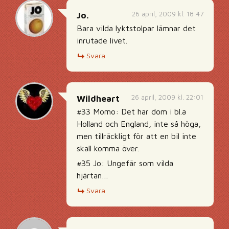
26 april, 2009 kl. 18:47
Jo.
Bara vilda lyktstolpar lämnar det
inrutade livet.
Svara
26 april, 2009 kl. 22:01
Wildheart
#33 Momo: Det har dom i bl.a
Holland och England, inte så höga,
men tillräckligt för att en bil inte
skall komma över.
#35 Jo: Ungefär som vilda
hjärtan…
Svara