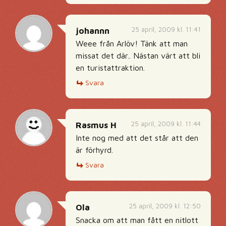
25 april, 2009 kl. 11:41
johannn
Weee från Arlöv! Tänk att man
missat det där.. Nästan värt att bli
en turistattraktion.
Svara
25 april, 2009 kl. 11:44
Rasmus H
Inte nog med att det står att den
är förhyrd.
Svara
25 april, 2009 kl. 12:50
Ola
Snacka om att man fått en nitlott