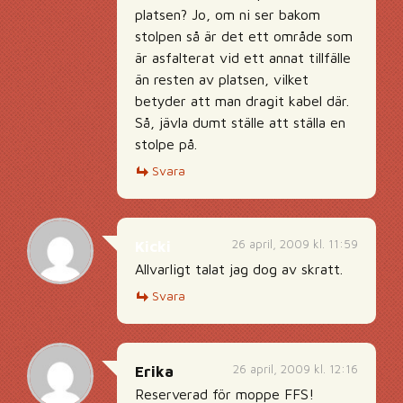
platsen? Jo, om ni ser bakom
stolpen så är det ett område som
är asfalterat vid ett annat tillfälle
än resten av platsen, vilket
betyder att man dragit kabel där.
Så, jävla dumt ställe att ställa en
stolpe på.
Svara
26 april, 2009 kl. 11:59
Kicki
Allvarligt talat jag dog av skratt.
Svara
26 april, 2009 kl. 12:16
Erika
Reserverad för moppe FFS!