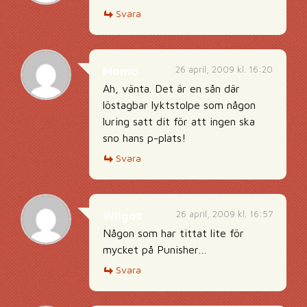
Svara
26 april, 2009 kl. 16:20
Momo
Ah, vänta. Det är en sån där
löstagbar lyktstolpe som någon
luring satt dit för att ingen ska
sno hans p-plats!
Svara
26 april, 2009 kl. 16:57
Wilgot
Någon som har tittat lite för
mycket på Punisher…
Svara