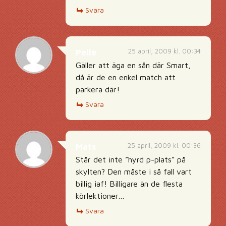
Svara
25 april, 2009 kl. 00:34
Pelle
Gäller att äga en sån där Smart,
då är de en enkel match att
parkera där!
Svara
25 april, 2009 kl. 00:36
Mats
Står det inte ”hyrd p-plats” på
skylten? Den måste i så fall vart
billig iaf! Billigare än de flesta
körlektioner…
Svara