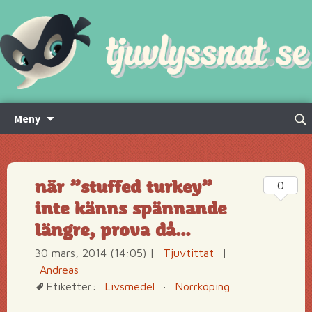
Hoppa
Sök
Meny
till
efte
innehåll
när ”stuffed turkey”
0
inte känns spännande
längre, prova då…
30 mars, 2014 (14:05)
|
Tjuvtittat
|
Andreas
Etiketter:
Livsmedel
·
Norrköping