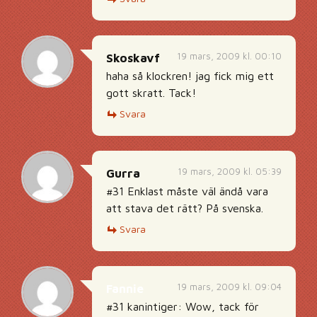
19 mars, 2009 kl. 00:10
Skoskavf
haha så klockren! jag fick mig ett
gott skratt. Tack!
Svara
19 mars, 2009 kl. 05:39
Gurra
#31 Enklast måste väl ändå vara
att stava det rätt? På svenska.
Svara
19 mars, 2009 kl. 09:04
Fannie
#31 kanintiger: Wow, tack för