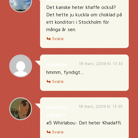
Det kanske heter khaffe också?
Det hette ju kuckla om choklad på
ett konditori i Stockholm för
många år sen.
Svara
18 mars, 2009 kl. 13:33
Susanne
hmmm, fyndigt…
Svara
18 mars, 2009 kl. 13:35
Hannibal
Hayes ♥
#5 Whirlabou: Det heter Khadaffi.
Svara