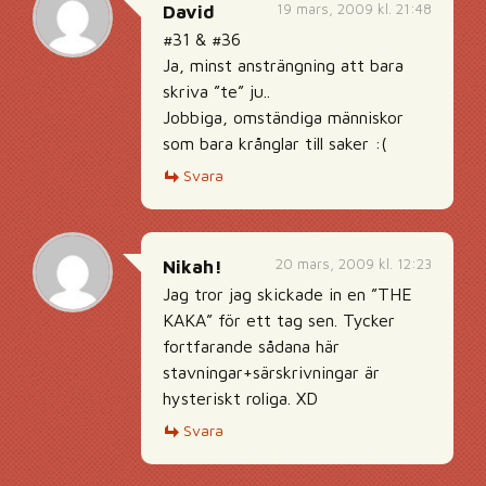
19 mars, 2009 kl. 21:48
David
#31 & #36
Ja, minst ansträngning att bara
skriva ”te” ju..
Jobbiga, omständiga människor
som bara krånglar till saker :(
Svara
20 mars, 2009 kl. 12:23
Nikah!
Jag tror jag skickade in en ”THE
KAKA” för ett tag sen. Tycker
fortfarande sådana här
stavningar+särskrivningar är
hysteriskt roliga. XD
Svara