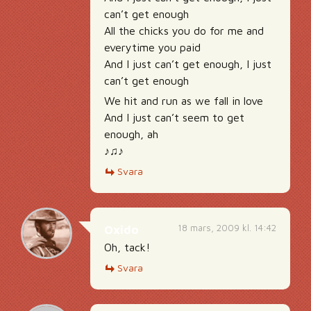
can’t get enough
All the chicks you do for me and
everytime you paid
And I just can’t get enough, I just
can’t get enough
We hit and run as we fall in love
And I just can’t seem to get
enough, ah
♪♫♪
Svara
18 mars, 2009 kl. 14:42
Oxido
Oh, tack!
Svara