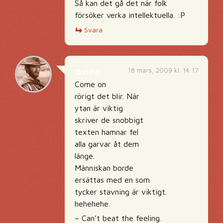
Så kan det gå det när folk
försöker verka intellektuella. :P
Svara
18 mars, 2009 kl. 14:17
Oxido
Come on
rörigt det blir. När
ytan är viktig
skriver de snobbigt
texten hamnar fel
alla garvar åt dem
länge.
Människan borde
ersättas med en som
tycker stavning är viktigt.
hehehehe.
– Can’t beat the feeling.