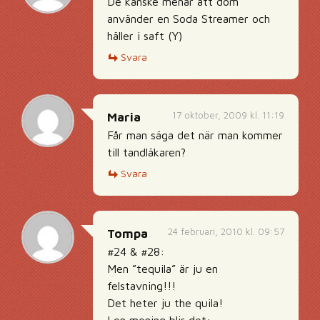
De kanske menar att dom
använder en Soda Streamer och
häller i saft (Y)
Svara
17 oktober, 2009 kl. 11:19
Maria
Får man säga det när man kommer
till tandläkaren?
Svara
24 februari, 2010 kl. 09:57
Tompa
#24 & #28:
Men ”tequila” är ju en
felstavning!!!
Det heter ju the quila!