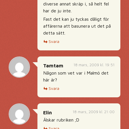
diverse annat skräp i, så helt fel
har de ju inte.
Fast det kan ju tyckas dåligt för
affärerna att basunera ut det på
detta sätt.
Svara
18 mars, 2009 kl. 19:51
Tamtam
Någon som vet var i Malmö det
här är?
Svara
18 mars, 2009 kl. 21:00
Elin
Älskar rubriken ;D
Svara