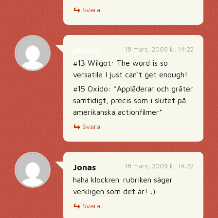
Svara
18 mars, 2009 kl. 14:22
pinnen
#13 Wilgot: The word is so
versatile I just can´t get enough!
#15 Oxido: *Applåderar och gråter
samtidigt, precis som i slutet på
amerikanska actionfilmer*
Svara
18 mars, 2009 kl. 14:22
Jonas
haha klockren. rubriken säger
verkligen som det är! :)
Svara