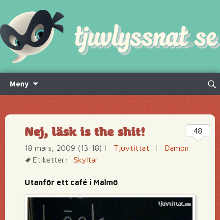
Hoppa
Sök
Meny
till
efte
innehåll
Nej, läsk is the shit!
48
18 mars, 2009 (13:18)
|
Tjuvtittat
|
Damon
Etiketter:
Skyltar
Utanför ett café i Malmö