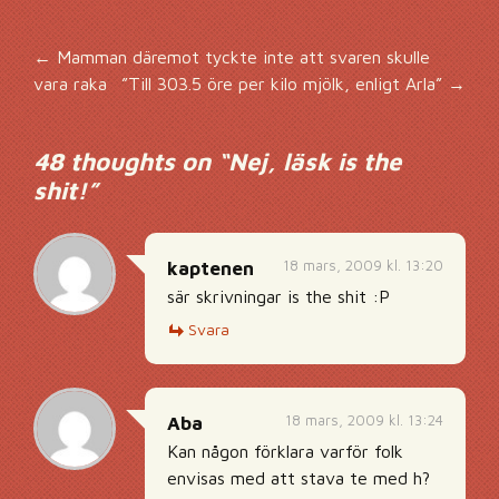
Inläggsnavigering
←
Mamman däremot tyckte inte att svaren skulle
vara raka
”Till 303.5 öre per kilo mjölk, enligt Arla”
→
48 thoughts on “
Nej, läsk is the
shit!
”
18 mars, 2009 kl. 13:20
kaptenen
sär skrivningar is the shit :P
Svara
18 mars, 2009 kl. 13:24
Aba
Kan någon förklara varför folk
envisas med att stava te med h?