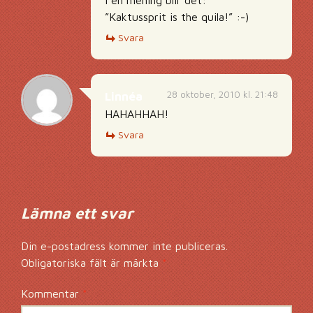
I en mening blir det:
”Kaktussprit is the quila!” :-)
Svara
28 oktober, 2010 kl. 21:48
Linnéa
HAHAHHAH!
Svara
Lämna ett svar
Din e-postadress kommer inte publiceras.
Obligatoriska fält är märkta
*
Kommentar
*