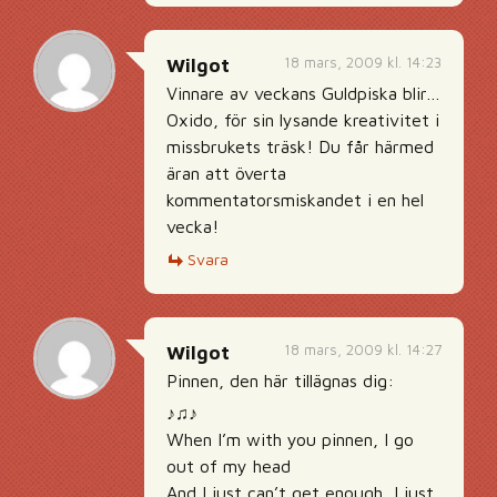
18 mars, 2009 kl. 14:23
Wilgot
Vinnare av veckans Guldpiska blir…
Oxido, för sin lysande kreativitet i
missbrukets träsk! Du får härmed
äran att överta
kommentatorsmiskandet i en hel
vecka!
Svara
18 mars, 2009 kl. 14:27
Wilgot
Pinnen, den här tillägnas dig:
♪♫♪
When I’m with you pinnen, I go
out of my head
And I just can’t get enough, I just