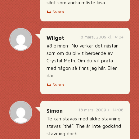
sånt som andra måste läsa.
Svara
18 mars, 2009 kl. 14:04
Wilgot
#8 pinnen: Nu verkar det nästan
som om du blivit beroende av
Crystal Meth. Om du vill prata
med någon så finns jag här. Eller
där.
Svara
18 mars, 2009 kl. 14:08
Simon
Te kan stavas med äldre stavning
stavas ”thé”. The är inte godkänd
stavning dock.