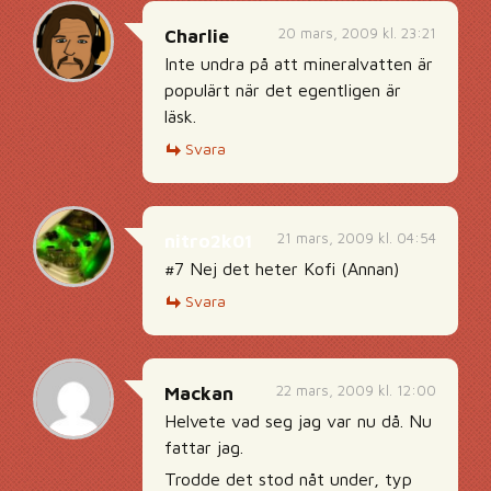
20 mars, 2009 kl. 23:21
Charlie
Inte undra på att mineralvatten är
populärt när det egentligen är
läsk.
Svara
21 mars, 2009 kl. 04:54
nitro2k01
#7 Nej det heter Kofi (Annan)
Svara
22 mars, 2009 kl. 12:00
Mackan
Helvete vad seg jag var nu då. Nu
fattar jag.
Trodde det stod nåt under, typ