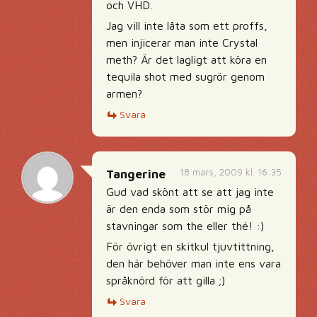
och VHD.
Jag vill inte låta som ett proffs,
men injicerar man inte Crystal
meth? Är det lagligt att köra en
tequila shot med sugrör genom
armen?
Svara
18 mars, 2009 kl. 16:35
Tangerine
Gud vad skönt att se att jag inte
är den enda som stör mig på
stavningar som the eller thé! :)
För övrigt en skitkul tjuvtittning,
den här behöver man inte ens vara
språknörd för att gilla ;)
Svara