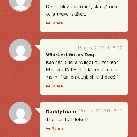
Detta blev för rörigt, ska gå och
kolla theve istället.
Svara
18 mars, 2009 kl. 15:07
Vänsterhäntas Dag
Kan nån skicka Wilgot till torken?
Man ska INTE blanda tequila och
meth! *tar en klunk shit-théééé.*
Svara
18 mars, 2009 kl. 15:11
Daddyfoam
The-sprit åt folket!
Svara