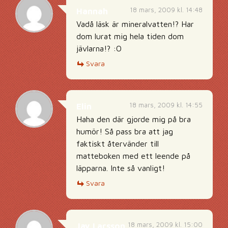
18 mars, 2009 kl. 14:48
Hannah
Vadå läsk är mineralvatten!? Har
dom lurat mig hela tiden dom
jävlarna!? :O
Svara
18 mars, 2009 kl. 14:55
Elin
Haha den där gjorde mig på bra
humör! Så pass bra att jag
faktiskt återvänder till
matteboken med ett leende på
läpparna. Inte så vanligt!
Svara
18 mars, 2009 kl. 15:00
Jay Larsson