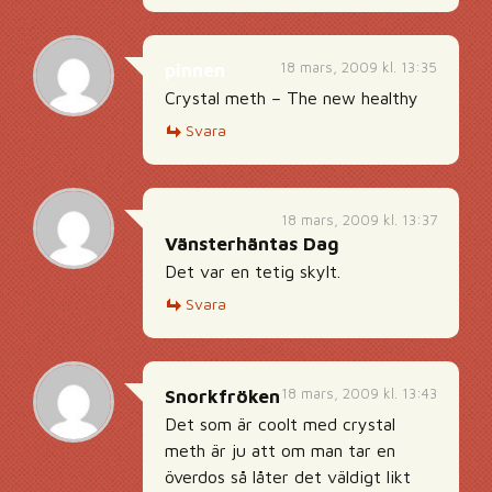
18 mars, 2009 kl. 13:35
pinnen
Crystal meth – The new healthy
Svara
18 mars, 2009 kl. 13:37
Vänsterhäntas Dag
Det var en tetig skylt.
Svara
18 mars, 2009 kl. 13:43
Snorkfröken
Det som är coolt med crystal
meth är ju att om man tar en
överdos så låter det väldigt likt