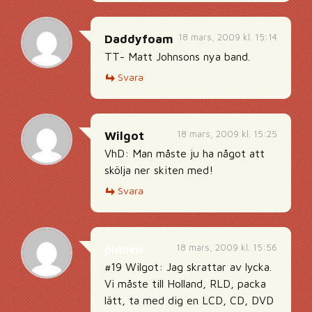
18 mars, 2009 kl. 15:14
Daddyfoam
TT- Matt Johnsons nya band.
Svara
18 mars, 2009 kl. 15:25
Wilgot
VhD: Man måste ju ha något att
skölja ner skiten med!
Svara
18 mars, 2009 kl. 15:56
pinnen
#19 Wilgot: Jag skrattar av lycka.
Vi måste till Holland, RLD, packa
lätt, ta med dig en LCD, CD, DVD