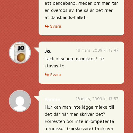
ett danceband, medan om man tar
en överdos av the så är det mer
åt dansbands-hållet.
Svara
18 mars, 2009 kl. 13:47
Jo.
Tack ni sunda människor! Te
stavas te.
Svara
18 mars, 2009 kl. 13:57
Fannie
Hur kan man inte lägga märke till
det där när man skriver det?
Förresten bör inte inkompetenta
människor (särskrivare) få skriva