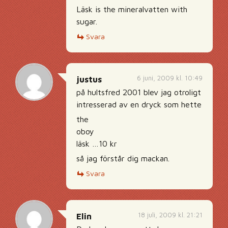
Läsk is the mineralvatten with
sugar.
Svara
6 juni, 2009 kl. 10:49
justus
på hultsfred 2001 blev jag otroligt
intresserad av en dryck som hette
the
oboy
läsk …10 kr
så jag förstår dig mackan.
Svara
18 juli, 2009 kl. 21:21
Elin