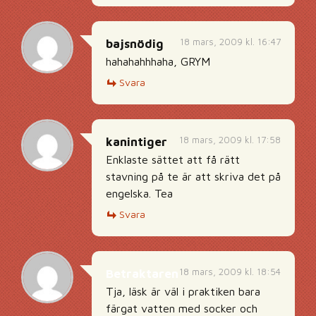
18 mars, 2009 kl. 16:47
bajsnödig
hahahahhhaha, GRYM
Svara
18 mars, 2009 kl. 17:58
kanintiger
Enklaste sättet att få rätt
stavning på te är att skriva det på
engelska. Tea
Svara
18 mars, 2009 kl. 18:54
Betraktaren
Tja, läsk är väl i praktiken bara
färgat vatten med socker och