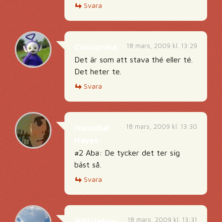
Svara
18 mars, 2009 kl. 13:29
Concordia
Det är som att stava thé eller té.
Det heter te.
Svara
18 mars, 2009 kl. 13:30
Hannibal
Hayes
#2 Aba: De tycker det ter sig
bäst så.
Svara
18 mars, 2009 kl. 13:31
Whirlabou