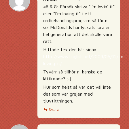
#6 & 8: Försök skriva ”I’m lovin’ it”
eller ”I’m loving it” i ett
ordbehandlingsprogram så får ni
se. McDonalds har lyckats lura en
hel generation att det skulle vara
rätt.
Hittade tex den här sidan:
http://www.linglish.net/2009/05/12/im-
loving-it/
Tyvärr så tillhör ni kanske de
lättlurade? ;-)
Hur som helst så var det väl inte
det som var grejen med
tjuvtittningen.
Svara