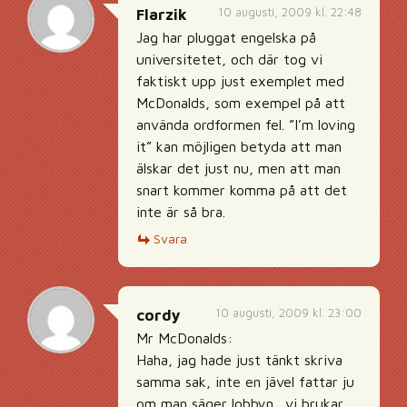
10 augusti, 2009 kl. 22:48
Flarzik
Jag har pluggat engelska på
universitetet, och där tog vi
faktiskt upp just exemplet med
McDonalds, som exempel på att
använda ordformen fel. ”I’m loving
it” kan möjligen betyda att man
älskar det just nu, men att man
snart kommer komma på att det
inte är så bra.
Svara
10 augusti, 2009 kl. 23:00
cordy
Mr McDonalds:
Haha, jag hade just tänkt skriva
samma sak, inte en jävel fattar ju
om man säger lobbyn…vi brukar