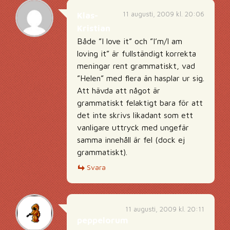
11 augusti, 2009 kl. 20:06
Klas-
Kristian
Både ”I love it” och ”I’m/I am
loving it” är fullständigt korrekta
meningar rent grammatiskt, vad
”Helen” med flera än hasplar ur sig.
Att hävda att något är
grammatiskt felaktigt bara för att
det inte skrivs likadant som ett
vanligare uttryck med ungefär
samma innehåll är fel (dock ej
grammatiskt).
Svara
11 augusti, 2009 kl. 20:11
peppelorum