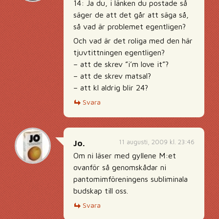
14: Ja du, i länken du postade så
säger de att det går att säga så,
så vad är problemet egentligen?
Och vad är det roliga med den här
tjuvtittningen egentligen?
– att de skrev ”i’m love it”?
– att de skrev matsal?
– att kl aldrig blir 24?
Svara
11 augusti, 2009 kl. 23:46
Jo.
Om ni läser med gyllene M:et
ovanför så genomskådar ni
pantomimföreningens subliminala
budskap till oss.
Svara