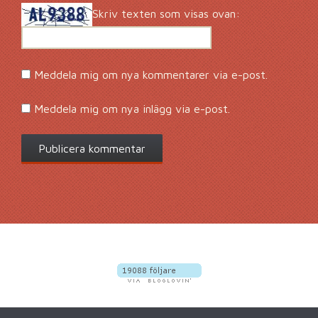
Skriv texten som visas ovan:
Meddela mig om nya kommentarer via e-post.
Meddela mig om nya inlägg via e-post.