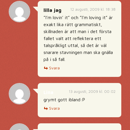
12 augusti, 2009 kl. 18:38
lilla jag
”I’m lovin’ it” och ”I’m loving it” är
exakt lika rätt grammatiskt,
skillnaden är att man i det första
fallet valt att reflektera ett
talspråkligt uttal, så det är väl
snarare stavningen man ska gnälla
på i så fall.
Svara
13 augusti, 2009 kl. 00:02
Lina
grymt gott ibland:P
Svara