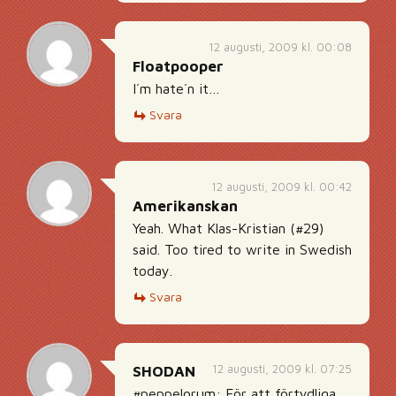
12 augusti, 2009 kl. 00:08
Floatpooper
I´m hate´n it…
Svara
12 augusti, 2009 kl. 00:42
Amerikanskan
Yeah. What Klas-Kristian (#29)
said. Too tired to write in Swedish
today.
Svara
12 augusti, 2009 kl. 07:25
SHODAN
#peppelorum: För att förtydliga