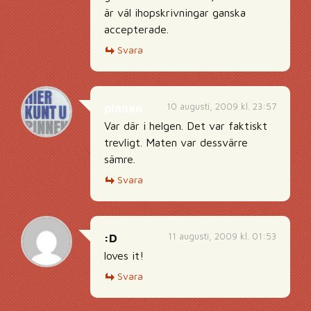
är väl ihopskrivningar ganska
accepterade.
Svara
10 augusti, 2009 kl. 23:57
pinnen
Var där i helgen. Det var faktiskt
trevligt. Maten var dessvärre
sämre.
Svara
11 augusti, 2009 kl. 01:53
:D
loves it!
Svara