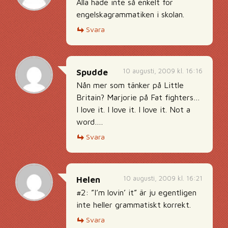
Alla hade inte så enkelt för
engelskagrammatiken i skolan.
Svara
10 augusti, 2009 kl. 16:16
Spudde
Nån mer som tänker på Little
Britain? Marjorie på Fat fighters…
I love it. I love it. I love it. Not a
word….
Svara
10 augusti, 2009 kl. 16:21
Helen
#2: ”I’m lovin’ it” är ju egentligen
inte heller grammatiskt korrekt.
Svara