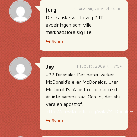
11 augusti, 2009 kl. 16:30
jurg
Det kanske var Love på IT-
avdelningen som ville
marknadsföra sig lite.
Svara
11 augusti, 2009 kl. 17:54
Jay
#22 Dinsdale: Det heter varken
McDonald´s eller McDonalds, utan
McDonald’s. Apostrof och accent
är inte samma sak. Och jo, det ska
vara en apostrof.
http://en.wikipedia.org/wiki/McDonald%2
Svara