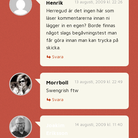
13 augusti, 2009 kl. 22:26
Henrik
Herregud är det ingen här som
läser kommentarerna innan ni
lägger in en egen? Borde finnas
något slags begåvningstest man
får göra innan man kan trycka på
skicka.
Svara
13 augusti, 2009 kl. 22:49
Morrboll
Swengrish ftw
Svara
14 augusti, 2009 kl. 11:40
Joakim
Eriksson