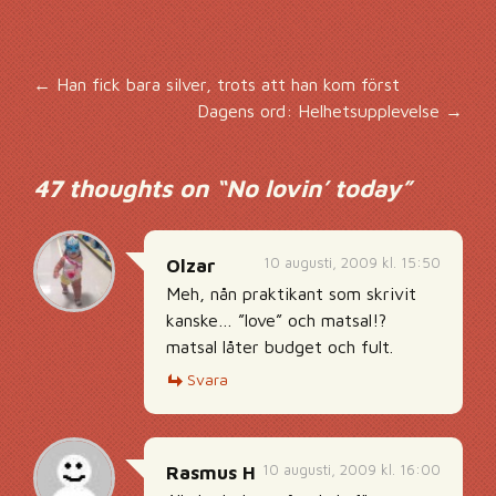
Inläggsnavigering
←
Han fick bara silver, trots att han kom först
Dagens ord: Helhetsupplevelse
→
47 thoughts on “
No lovin’ today
”
10 augusti, 2009 kl. 15:50
Olzar
Meh, nån praktikant som skrivit
kanske… ”love” och matsal!?
matsal låter budget och fult.
Svara
10 augusti, 2009 kl. 16:00
Rasmus H