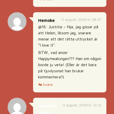
11 augusti, 2009 kl. 08:57
Hemske
@16: Justitia – Nja, jag gissar på
att Helen, liksom jag, snarare
menar att det rätta uttrycket är
”I love it”.
BTW, vad anser
Happymealungen??? Han om någon
borde ju veta! (Eller är det bara
på tjuvlyssnat han brukar
kommentera?)
Svara
11 augusti, 2009 kl. 10:12
Hannibal
Hayes