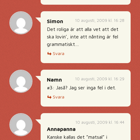
10 augusti, 2009 kl. 16:28
Simon
Det roliga är att alla vet att det
ska lovin’, inte att nånting är fel
grammatiskt…
Svara
10 augusti, 2009 kl. 16:29
Namn
#3: Jaså? Jag ser inga fel i det.
Svara
10 augusti, 2009 kl. 16:44
Annapanna
Kanske kallas det ”matsal” i