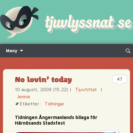
Hoppa
Sök
Meny
till
efte
innehåll
No lovin’ today
47
10 augusti, 2009 (15:22)
|
Tjuvtittat
|
Jennie
Etiketter:
Tidningar
Tidningen Ångermanlands bilaga för
Härnösands Stadsfest