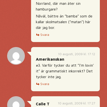
Norrland, där man äter sin
hamburgare?
Nåväl, bättre än ”bamba” som de
kallar skolmatsalen (”matan”) här
där jag bor.
Svara
10 augusti, 2009 kl. 17:12
Amerikanskan
#3. Varför tycker du att ”I’m lovin’
it” är grammatiskt inkorrekt? Det
tycker inte jag.
Svara
10 augusti, 2009 kl. 17:27
Calle T