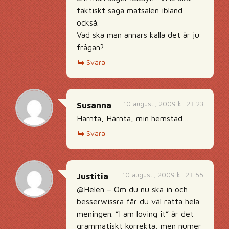
faktiskt säga matsalen ibland
också.
Vad ska man annars kalla det är ju
frågan?
Svara
10 augusti, 2009 kl. 23:23
Susanna
Härnta, Härnta, min hemstad…
Svara
10 augusti, 2009 kl. 23:55
Justitia
@Helen – Om du nu ska in och
besserwissra får du väl rätta hela
meningen. ”I am loving it” är det
grammatiskt korrekta, men numer