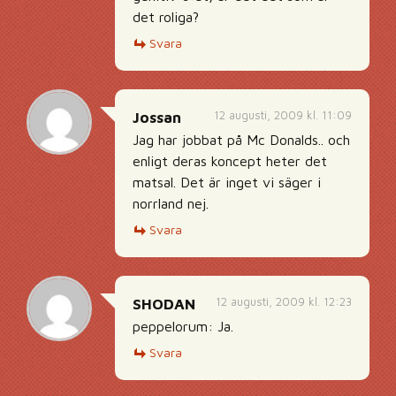
det roliga?
Svara
12 augusti, 2009 kl. 11:09
Jossan
Jag har jobbat på Mc Donalds.. och
enligt deras koncept heter det
matsal. Det är inget vi säger i
norrland nej.
Svara
12 augusti, 2009 kl. 12:23
SHODAN
peppelorum: Ja.
Svara