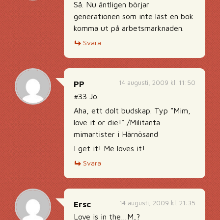
Så. Nu äntligen börjar
generationen som inte läst en bok
komma ut på arbetsmarknaden.
Svara
14 augusti, 2009 kl. 11:50
PP
#33 Jo.
Aha, ett dolt budskap. Typ ”Mim,
love it or die!” /Militanta
mimartister i Härnösand
I get it! Me loves it!
Svara
14 augusti, 2009 kl. 21:35
Ersc
Love is in the…M..?