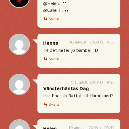
@Helen: ??
@Calle T: ??
Svara
10 augusti, 2009 kl. 18:32
Hanna
#4 det heter ju bamba! :D
Svara
10 augusti, 2009 kl. 19:26
Vänsterhäntas Dag
Har Engrish flyttat till Härnösand?
Svara
10 augusti, 2009 kl. 20:49
Helen