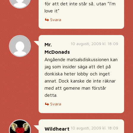
för att det inte står så.. utan ”I’m
love it”
Svara
10 augusti, 2009 kl. 18:09
Mr.
McDonads
Angående matsalsdiskussionen kan
jag som insider säga att det på
donkiska heter lobby och inget
annat. Dock kanske de inte räknar
med att gemene man förstår
detta.
Svara
10 augusti, 2009 kl. 18:09
Wildheart