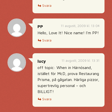
Svara
11 augusti, 2009 kl. 13:04
PP
Hello, Love It! Nice name! I’m PP!
Svara
11 augusti, 2009 kl. 13:31
lucy
off topic: When in Härnösand,
istället för McD, prova Restaurang
Prisma, på gågatan. Härliga pizzor,
supertrevlig personal – och
BILLIGT!
Svara