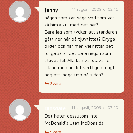
11 augusti, 2009 kl. 02:15
jenny
någon som kan säga vad som var
så himla kul med det här?
Bara jag som tycker att standaren
gått ner här på tjuvtittat? Dryga
bilder och när man väl hittar det
roliga så är det bara någon som
stavat fel. Alla kan väl stava fel
ibland men är det verkligen roligt
nog att lägga upp på sidan?
Svara
11 augusti, 2009 kl. 07:10
Dinsdale
Det heter dessutom inte
McDonald´s utan McDonalds
Svara