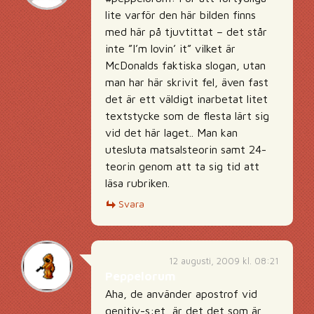
lite varför den här bilden finns
med här på tjuvtittat – det står
inte ”I’m lovin’ it” vilket är
McDonalds faktiska slogan, utan
man har här skrivit fel, även fast
det är ett väldigt inarbetat litet
textstycke som de flesta lärt sig
vid det här laget.. Man kan
utesluta matsalsteorin samt 24-
teorin genom att ta sig tid att
läsa rubriken.
Svara
12 augusti, 2009 kl. 08:21
Peppelorum
Aha, de använder apostrof vid
genitiv-s:et, är det det som är