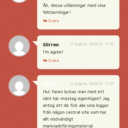
Åh, dessa utlänningar med sina
felstavningar!
Svara
11 augusti, 2009 kl. 11:35
Slirren
I’m agree!
Svara
11 augusti, 2009 kl. 11:57
Recoil
Hur fasen lyckas man med ett
sånt här misstag egentligen? Jag
antog att de fick alla sina loggor
från någon central site som har
allt nödvändigt
marknadsföringsmaterial.