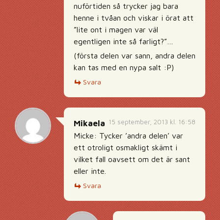
nuförtiden så trycker jag bara
henne i tvåan och viskar i örat att
”lite ont i magen var väl
egentligen inte så farligt?”…
(första delen var sann, andra delen
kan tas med en nypa salt :P)
Svara
15 september, 2013 kl. 16:58
Mikaela
Micke: Tycker ’andra delen’ var
ett otroligt osmakligt skämt i
vilket fall oavsett om det är sant
eller inte.
Svara