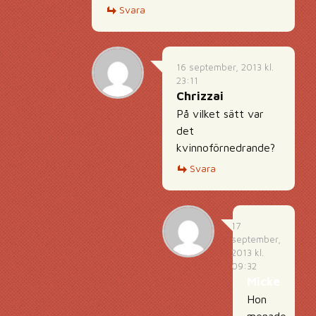
Svara
16 september, 2013 kl.
23:11
Chrizzai
På vilket sätt var
det
kvinnoförnedrande?
Svara
17
september,
2013 kl.
09:32
Micke
Hon
menade