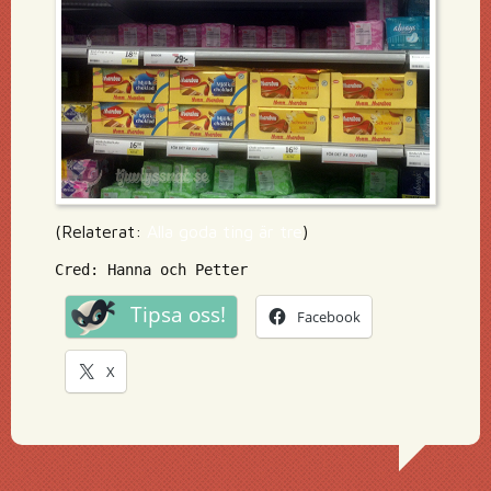
(Relaterat:
Alla goda ting är tre
)
Cred: Hanna och Petter
Tipsa oss!
Facebook
X