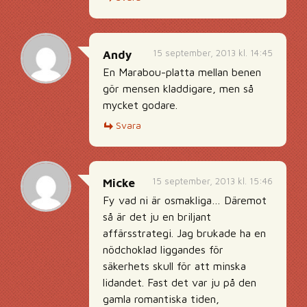
15 september, 2013 kl. 14:45
Andy
En Marabou-platta mellan benen
gör mensen kladdigare, men så
mycket godare.
Svara
15 september, 2013 kl. 15:46
Micke
Fy vad ni är osmakliga… Däremot
så är det ju en briljant
affärsstrategi. Jag brukade ha en
nödchoklad liggandes för
säkerhets skull för att minska
lidandet. Fast det var ju på den
gamla romantiska tiden,