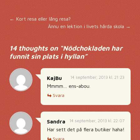
Inläggsnavigering
←
Kort resa eller lång resa?
Ännu en lektion i livets hårda skola
→
14 thoughts on “
Nödchokladen har
funnit sin plats i hyllan
”
14 september, 2013 kl. 21:23
KajBu
Mmmm… ens-abou.
Svara
14 september, 2013 kl. 22:07
Sandra
Har sett det på flera butiker haha!
Svara