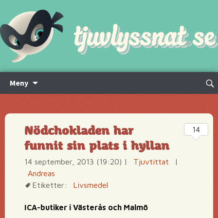
Hoppa
Sök
Meny
till
efte
innehåll
Nödchokladen har
14
funnit sin plats i hyllan
14 september, 2013 (19:20)
|
Tjuvtittat
|
Andreas
Etiketter:
Livsmedel
ICA-butiker i Västerås och Malmö