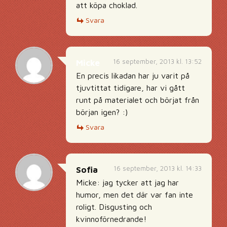
att köpa choklad.
Svara
16 september, 2013 kl. 13:52
Micke
En precis likadan har ju varit på
tjuvtittat tidigare, har vi gått
runt på materialet och börjat från
början igen? :)
Svara
16 september, 2013 kl. 14:33
Sofia
Micke: jag tycker att jag har
humor, men det där var fan inte
roligt. Disgusting och
kvinnoförnedrande!