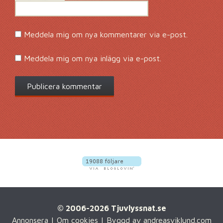
Meddela mig om nya kommentarer via e-post.
Meddela mig om nya inlägg via e-post.
© 2006-2026 Tjuvlyssnat.se
Annonsera
|
Om cookies
| Byggd av
andreasviklund.com