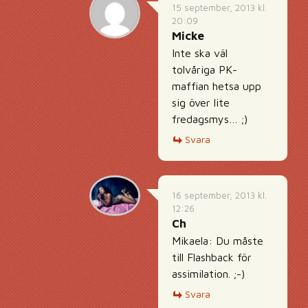
15 september, 2013 kl.
20:09
Micke
Inte ska väl
tolvåriga PK-
maffian hetsa upp
sig över lite
fredagsmys… ;)
Svara
16 september, 2013 kl.
12:26
Ch
Mikaela: Du måste
till Flashback för
assimilation. ;-)
Svara