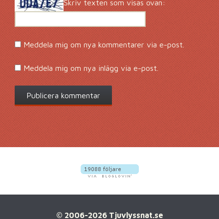
Skriv texten som visas ovan:
Meddela mig om nya kommentarer via e-post.
Meddela mig om nya inlägg via e-post.
© 2006-2026 Tjuvlyssnat.se