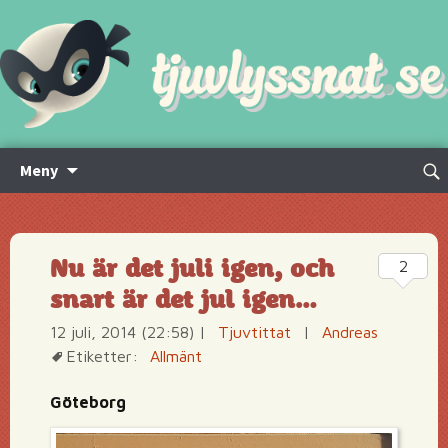
Hoppa
Sök
Meny
till
efte
innehåll
Nu är det juli igen, och
2
snart är det jul igen…
12 juli, 2014 (22:58)
|
Tjuvtittat
|
Andreas
Etiketter:
Allmänt
Göteborg