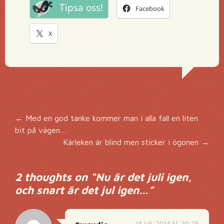
Tipsa oss!
Facebook
X
Inläggsnavigering
←
Med en god tanke kommer man i alla fall en liten
bit på vägen…
Kärleken är blind men sticker i ögonen
→
2 thoughts on “
Nu är det juli igen,
och snart är det jul igen…
”
14 juli, 2014 kl. 20:25