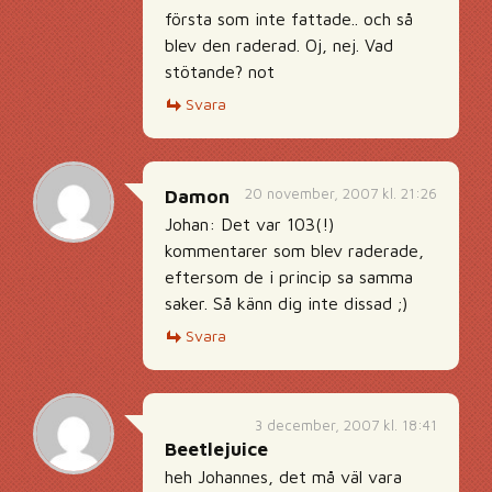
första som inte fattade.. och så
blev den raderad. Oj, nej. Vad
stötande? not
Svara
20 november, 2007 kl. 21:26
Damon
Johan: Det var 103(!)
kommentarer som blev raderade,
eftersom de i princip sa samma
saker. Så känn dig inte dissad ;)
Svara
3 december, 2007 kl. 18:41
Beetlejuice
heh Johannes, det må väl vara