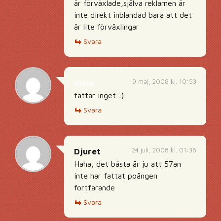
är förväxlade,själva reklamen är
inte direkt inblandad bara att det
är lite förväxlingar
Svara
9 maj, 2008 kl. 10:53
nisse
fattar inget :)
Svara
24 juli, 2008 kl. 01:36
Djuret
Haha, det bästa är ju att 57an
inte har fattat poängen
fortfarande
Svara