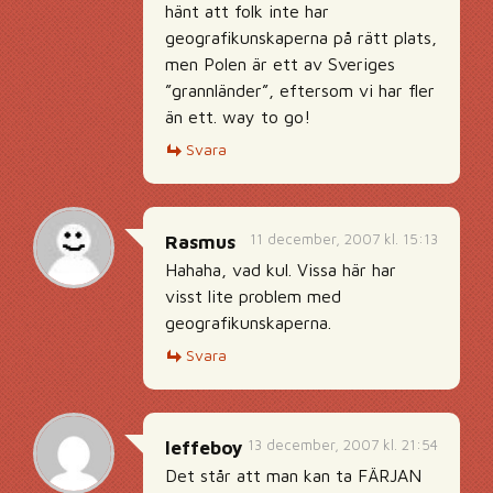
hänt att folk inte har
geografikunskaperna på rätt plats,
men Polen är ett av Sveriges
”grannländer”, eftersom vi har fler
än ett. way to go!
Svara
11 december, 2007 kl. 15:13
Rasmus
Hahaha, vad kul. Vissa här har
visst lite problem med
geografikunskaperna.
Svara
13 december, 2007 kl. 21:54
leffeboy
Det står att man kan ta FÄRJAN