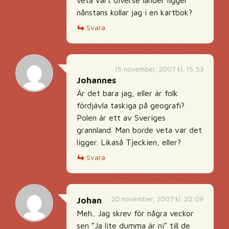
veta vart diverse länder ligger
nånstans kollar jag i en kartbok?
Svara
15 november, 2007 kl. 15:53
Johannes
Är det bara jag, eller är folk
fördjävla taskiga på geografi?
Polen är ett av Sveriges
grannland. Man borde veta var det
ligger. Likaså Tjeckien, eller?
Svara
20 november, 2007 kl. 20:09
Johan
Meh.. Jag skrev för några veckor
sen ”Ja lite dumma är ni” till de