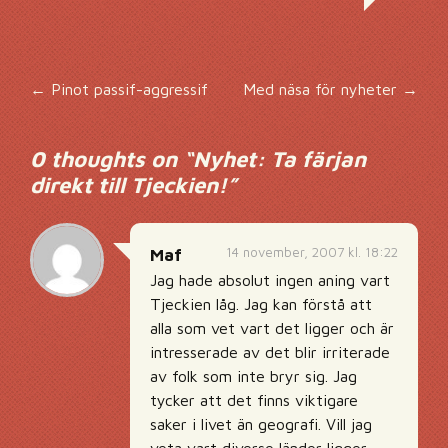
Inläggsnavigering
←
Pinot passif-aggressif
Med näsa för nyheter
→
0 thoughts on “
Nyhet: Ta färjan
direkt till Tjeckien!
”
14 november, 2007 kl. 18:22
Maf
Jag hade absolut ingen aning vart
Tjeckien låg. Jag kan förstå att
alla som vet vart det ligger och är
intresserade av det blir irriterade
av folk som inte bryr sig. Jag
tycker att det finns viktigare
saker i livet än geografi. Vill jag