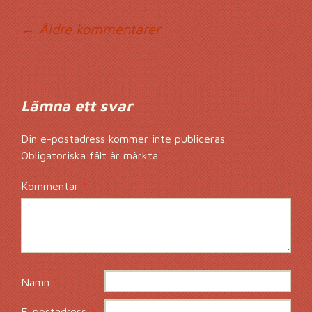
Kommentarsnavig
← Äldre kommentarer
Lämna ett svar
Din e-postadress kommer inte publiceras.
Obligatoriska fält är märkta
*
Kommentar
*
Namn
*
E-postadress
*