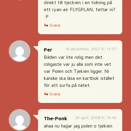
direkt till tjeckien i en tidning på
ett ryan-air FLYGPLAN, fattar ni?
:P
Svara
16 december, 2007 kl. 13:07
Per
Bilden var lite rolig men det
roligaste var ju alla som inte vet
var Polen och Tjekien ligger. Ni
kanske ska läsa en kartbok istället
för att surfa på nätet.
Svara
26 april, 2008 kl. 19:46
The-Ponk
ahaa nu hajjar jag polen o tjekien