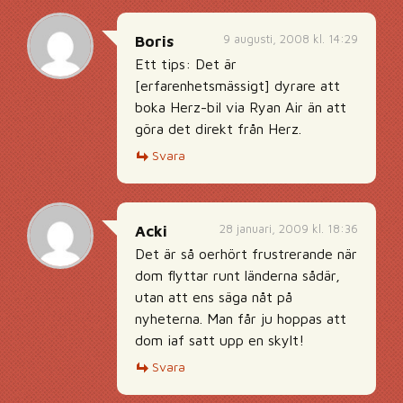
9 augusti, 2008 kl. 14:29
Boris
Ett tips: Det är
[erfarenhetsmässigt] dyrare att
boka Herz-bil via Ryan Air än att
göra det direkt från Herz.
Svara
28 januari, 2009 kl. 18:36
Acki
Det är så oerhört frustrerande när
dom flyttar runt länderna sådär,
utan att ens säga nåt på
nyheterna. Man får ju hoppas att
dom iaf satt upp en skylt!
Svara