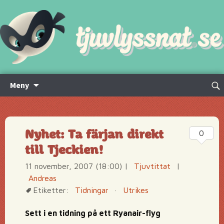
Hoppa
Sök
Meny
till
efte
innehåll
Nyhet: Ta färjan direkt
0
till Tjeckien!
11 november, 2007 (18:00)
|
Tjuvtittat
|
Andreas
Etiketter:
Tidningar
·
Utrikes
Sett i en tidning på ett Ryanair-flyg