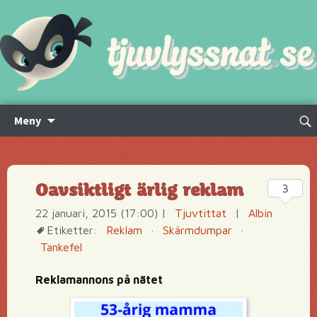
Hoppa
Sök
Meny
till
efte
innehåll
Oavsiktligt ärlig reklam
3
22 januari, 2015 (17:00)
|
Tjuvtittat
|
Albin
Etiketter:
Reklam
·
Skärmdumpar
·
Tankefel
Reklamannons på nätet