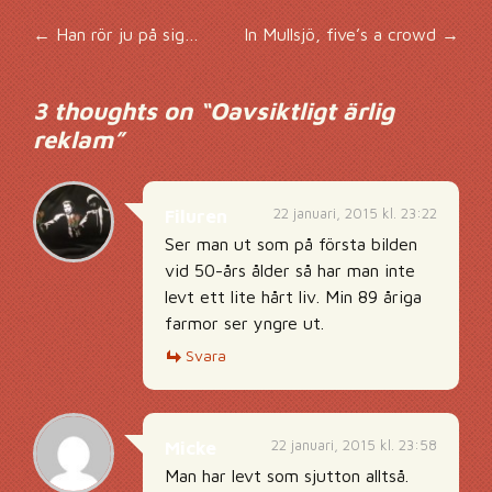
Inläggsnavigering
←
Han rör ju på sig…
In Mullsjö, five’s a crowd
→
3 thoughts on “
Oavsiktligt ärlig
reklam
”
22 januari, 2015 kl. 23:22
Filuren
Ser man ut som på första bilden
vid 50-års ålder så har man inte
levt ett lite hårt liv. Min 89 åriga
farmor ser yngre ut.
Svara
22 januari, 2015 kl. 23:58
Micke
Man har levt som sjutton alltså.