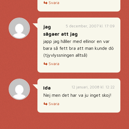
Svara
5 december, 2007 kl. 17:09
jag
sägaer att jag
japp jag håller med ellinor en var
bara så fett bra att man kunde dö
(tjyvlyssningen alltså)
Svara
12 januari, 2008 kl. 12:22
Ida
Nej men det har va ju inget skoj!
Svara