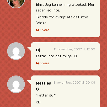
Ehm. Jag känner mig utpekad. Mer
säger jag inte.
Trodde för övrigt att det stod
’väska’.
Svara
11 november, 2007 kl. 12:50
Oj
Fattar inte det roliga :O
Svara
13 november, 2007 kl. 00:08
Mattias
Ö
”Fattar du?”
xD