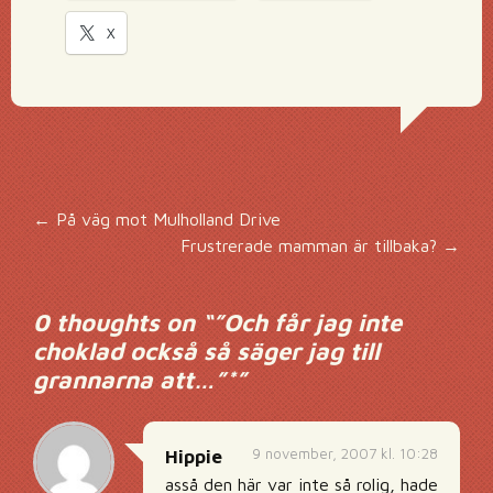
X
Inläggsnavigering
←
På väg mot Mulholland Drive
Frustrerade mamman är tillbaka?
→
0 thoughts on “
”Och får jag inte
choklad också så säger jag till
grannarna att…”*
”
9 november, 2007 kl. 10:28
Hippie
asså den här var inte så rolig, hade