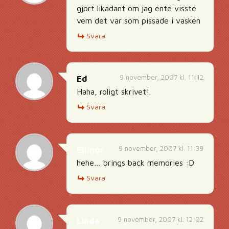
gjort likadant om jag ente visste
vem det var som pissade i vasken
Svara
9 november, 2007 kl. 11:12
Ed
Haha, roligt skrivet!
Svara
9 november, 2007 kl. 11:39
Ellinor
hehe… brings back memories :D
Svara
9 november, 2007 kl. 12:02
Linda