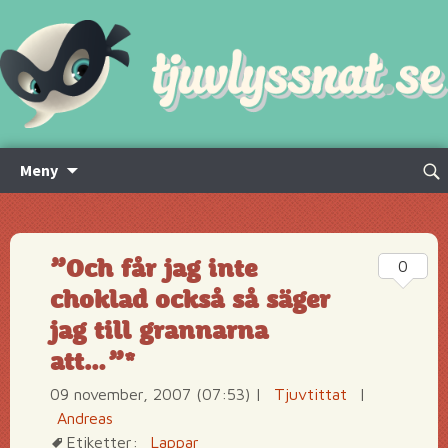
Hoppa
Sök
Meny
till
efte
innehåll
”Och får jag inte
0
choklad också så säger
jag till grannarna
att…”*
09 november, 2007 (07:53)
|
Tjuvtittat
|
Andreas
Etiketter:
Lappar