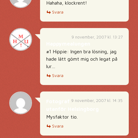
Hahaha, klockrent!
Svara
9 november, 2007 kl. 13:27
Happymealungen
#1 Hippie: Ingen bra lösning, jag
hade lätt gömt mig och legat på
lur…
Svara
9 november, 2007 kl. 14:35
Fotograf
utanför Helsingborg
Mysfaktor tio.
Svara