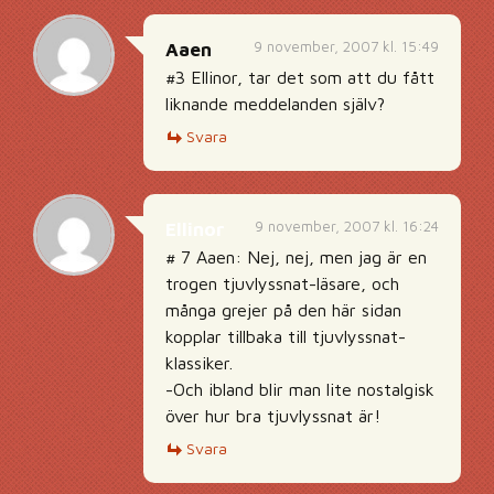
9 november, 2007 kl. 15:49
Aaen
#3 Ellinor, tar det som att du fått
liknande meddelanden själv?
Svara
9 november, 2007 kl. 16:24
Ellinor
# 7 Aaen: Nej, nej, men jag är en
trogen tjuvlyssnat-läsare, och
många grejer på den här sidan
kopplar tillbaka till tjuvlyssnat-
klassiker.
-Och ibland blir man lite nostalgisk
över hur bra tjuvlyssnat är!
Svara