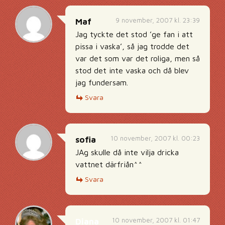
9 november, 2007 kl. 23:39
Maf
Jag tyckte det stod ’ge fan i att
pissa i vaska’, så jag trodde det
var det som var det roliga, men så
stod det inte vaska och då blev
jag fundersam.
Svara
10 november, 2007 kl. 00:23
sofia
JAg skulle då inte vilja dricka
vattnet därfriån^^
Svara
10 november, 2007 kl. 01:47
Diana