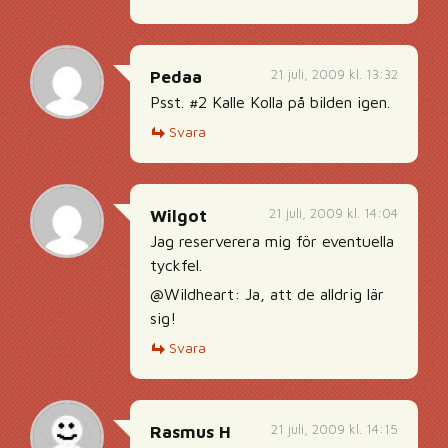
21 juli, 2009 kl. 13:32
Pedaa
Psst. #2 Kalle Kolla på bilden igen.
Svara
21 juli, 2009 kl. 14:04
Wilgot
Jag reserverera mig för eventuella
tyckfel.
@Wildheart: Ja, att de alldrig lär
sig!
Svara
21 juli, 2009 kl. 14:15
Rasmus H