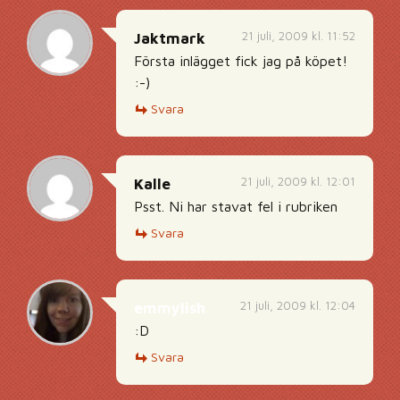
21 juli, 2009 kl. 11:52
Jaktmark
Första inlägget fick jag på köpet!
:-)
Svara
21 juli, 2009 kl. 12:01
Kalle
Psst. Ni har stavat fel i rubriken
Svara
21 juli, 2009 kl. 12:04
emmylish
:D
Svara