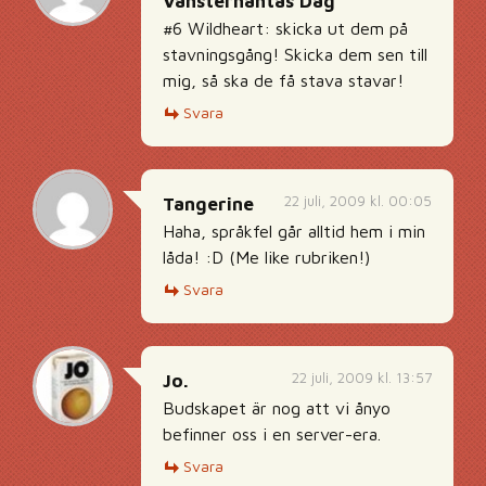
Vänsterhäntas Dag
#6 Wildheart: skicka ut dem på
stavningsgång! Skicka dem sen till
mig, så ska de få stava stavar!
Svara
22 juli, 2009 kl. 00:05
Tangerine
Haha, språkfel går alltid hem i min
låda! :D (Me like rubriken!)
Svara
22 juli, 2009 kl. 13:57
Jo.
Budskapet är nog att vi ånyo
befinner oss i en server-era.
Svara