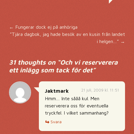
Inläggsnavigering
←
Fungerar dock ej på anhöriga
”Tjära dagbok, jag hade besök av en kusin från landet
i helgen…”
→
31 thoughts on “
Och vi reserverera
ett inlägg som tack för det
”
21 juli, 2009 kl. 11:51
Jaktmark
Hmm… Inte sååå kul. Men
reserverera oss för eventuella
tryckfel. I vilket sammanhang?
Svara