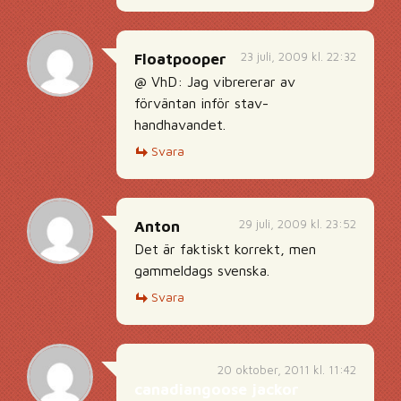
23 juli, 2009 kl. 22:32
Floatpooper
@ VhD: Jag vibrererar av
förväntan inför stav-
handhavandet.
Svara
29 juli, 2009 kl. 23:52
Anton
Det är faktiskt korrekt, men
gammeldags svenska.
Svara
20 oktober, 2011 kl. 11:42
canadiangoose jackor