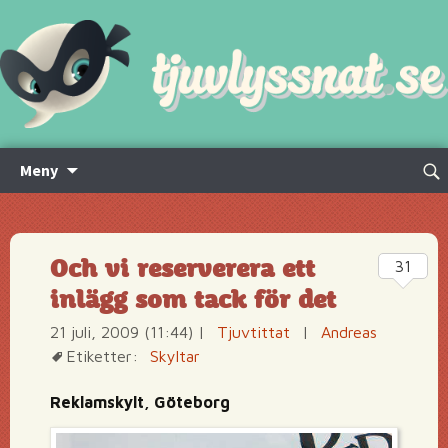
Hoppa
Sök
Meny
till
efte
innehåll
Och vi reserverera ett
31
inlägg som tack för det
21 juli, 2009 (11:44)
|
Tjuvtittat
|
Andreas
Etiketter:
Skyltar
Reklamskylt, Göteborg