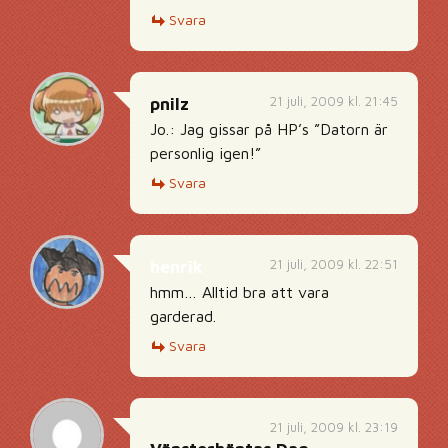
Svara
21 juli, 2009 kl. 21:45
pnilz
Jo.: Jag gissar på HP’s ”Datorn är
personlig igen!”
Svara
21 juli, 2009 kl. 22:51
henrik
hmm… Alltid bra att vara
garderad.
Svara
21 juli, 2009 kl. 23:19