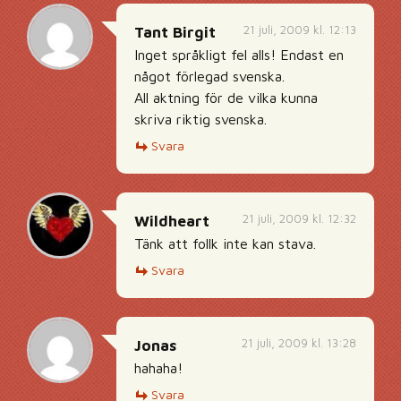
21 juli, 2009 kl. 12:13
Tant Birgit
Inget språkligt fel alls! Endast en
något förlegad svenska.
All aktning för de vilka kunna
skriva riktig svenska.
Svara
21 juli, 2009 kl. 12:32
Wildheart
Tänk att follk inte kan stava.
Svara
21 juli, 2009 kl. 13:28
Jonas
hahaha!
Svara