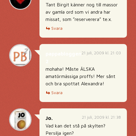
Tant Birgit känner nog till massor
av gamla ord som vi andra har
missat, som ”reserverera” te.x.
Svara
21 juli, 2009 kl. 21:03
pappabloggen
2
mohaha! Måste ÄLSKA
amatörmässiga proffs! Mer sånt
och bra spottat Alexandra!
Svara
21 juli, 2009 kl. 21:38
Jo.
Vad kan det stå på skylten?
Persilja igen?