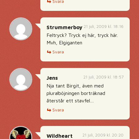
Svara
21 juli, 2009 kl. 18:16
Strummerboy
Feltryck? Tryck ej här, tryck här.
Mvh, Elgiganten
Svara
21 juli, 2009 kl. 18:57
Jens
Nja tant Birgit, även med
pluralböjningen borträknad
återstår ett stavfel…
Svara
21 juli, 2009 kl. 20:20
Wildheart