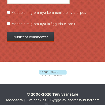
Meddela mig om nya kommentarer via e-post.
Meddela mig om nya inlägg via e-post.
© 2006-2026 Tjuvlyssnat.se
Annonsera
|
Om cookies
| Byggd av
andreasviklund.com