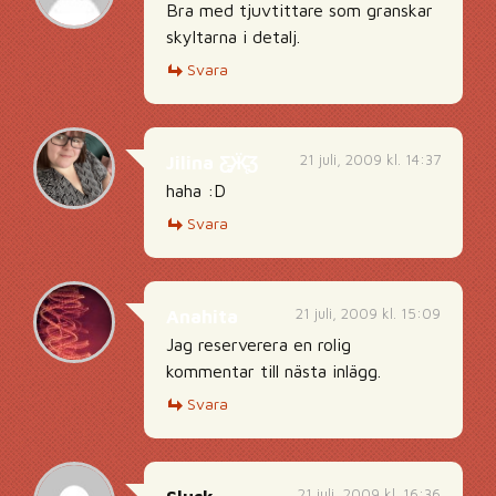
Bra med tjuvtittare som granskar
skyltarna i detalj.
Svara
21 juli, 2009 kl. 14:37
Jilina Ƹ̵̡Ӝ̵̨̄Ʒ
haha :D
Svara
21 juli, 2009 kl. 15:09
Anahita
Jag reserverera en rolig
kommentar till nästa inlägg.
Svara
21 juli, 2009 kl. 16:36