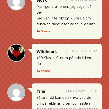
Slusk
Msn-generationen, jag säger då
det.
Jag kan inte riktigt klura ut om
rubriken medvetet är fel eller inte.
Svara
21 juli, 2009 kl. 16:42
Wildheart
#10 Slusk: Klurura på rubririken
du…
Svara
21 juli, 2009 kl. 17:16
Tina
Så bra, då kan de skriva vad de
vill på reklamskylten och sedan
reservera sig med reservererererar