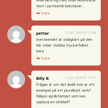
text i pyttesmå bokstäver…
Svara
21 juli, 2009 kl. 17:44
petter
överseendet är oslagbart på den
här sidan. mobba tryckarfolket
bara
Svara
21 juli, 2009 kl. 17:53
Billy B
Frågan är om det ändå inte är ett
exempel på ett pluralböjt verb?
Någon språkfantast som kan
upplysa en obildad?