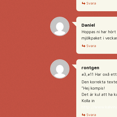
Svara
Daniel
Hoppas ni har hört
mjölkpaket i vecka
Svara
rontgen
#3,#11 Har oxå et
Den korrekta text
”Hej kompis!
Det är kul att ha ku
Kolla in
http://www.kalvin
Svara