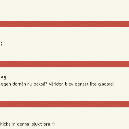
r?
Dag
gen domän nu också? Världen blev genast lite gladare!
kicka in denna, sjukt bra :)