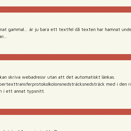
nnat gammal… är ju bara ett textfel då texten har hamnat unde
jan…
 kan skriva webadressr utan att det automatiskt länkas.
ypertexttransferprotokolkolonsnedsträcksnedsträck med i den ri
m i ett annat typsnitt.