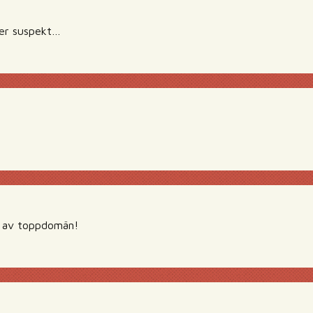
ter suspekt…
 av toppdomän!