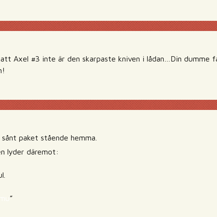
 att Axel #3 inte är den skarpaste kniven i lådan…Din dumme f
n!
t sånt paket stående hemma.
en lyder däremot:
l.
.mu
”