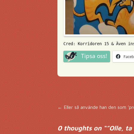
Cred: Korridoren 15 & Även in
Tipsa oss!
Face
Inläggsnavigering
←
Eller så använde han den som ’pr
0 thoughts on “
”Olle, t