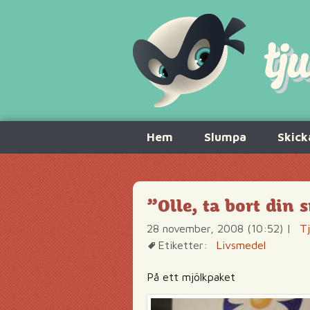
Hoppa
Hem
Slumpa
Skick
till
innehåll
”Olle, ta bort din
28 november, 2008 (10:52)
|
Tj
Etiketter:
Livsmedel
På ett mjölkpaket