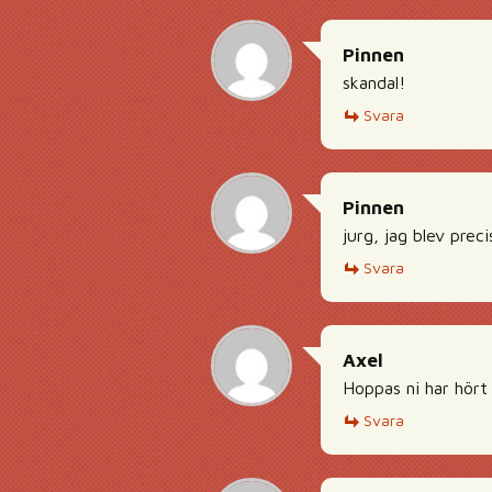
Pinnen
skandal!
Svara
Pinnen
jurg, jag blev prec
Svara
Axel
Hoppas ni har hör
Svara