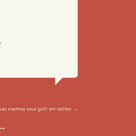
"
kan mamma sova gott om natten
→
”
”