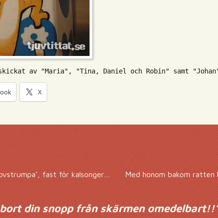
skickat av "Maria", "Tina, Daniel och Robin" samt "Johan
book
X
ovstrumpa’, fast för kalsonger…
Med honom bakom ratten 
a bort din snopp från skärmen omedelbart!!