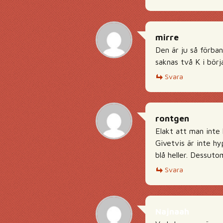
mirre
Den är ju så förba
saknas två K i bör
Svara
rontgen
Elakt att man inte
Givetvis är inte h
blå heller. Dessuto
Svara
Najnaah