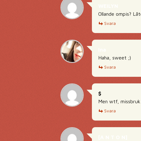
WEILYN
Ollande ompis? Lå
Svara
Ina
Haha, sweet ;)
Svara
$
Men wtf, missbruk
Svara
[A N T O N]