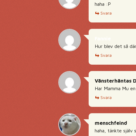
haha :P
Svara
Fannie
Hur blev det så dä
Svara
Vänsterhäntas 
Har Mamma Mu en e
Svara
menschfeind
haha, tänkte själv s