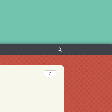
Sök
efter:
0