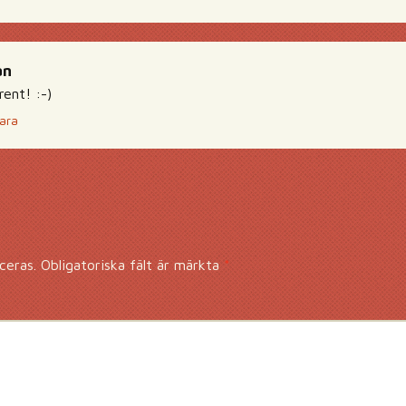
an
ent! :-)
ara
ceras.
Obligatoriska fält är märkta
*