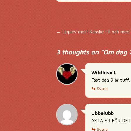
Inläggsnavigering
←
Upplev mer! Kanske till och med 
3 thoughts on “
Om dag 2
Wildheart
Fast dag 9 är tuff,
Svara
Ubbelubb
AKTA ER FÖR DET H
Svara