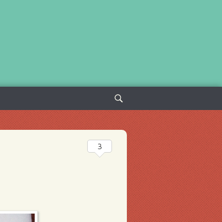
Sök
efter:
3