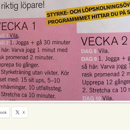
book
X