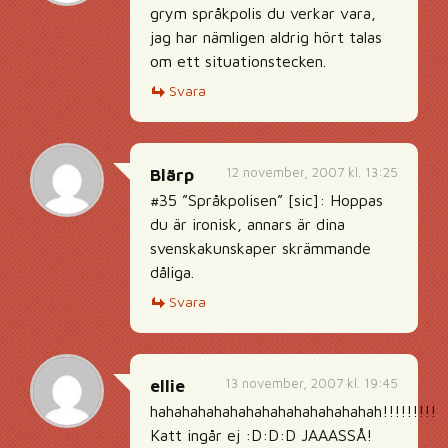
grym språkpolis du verkar vara,
jag har nämligen aldrig hört talas
om ett situationstecken.
Svara
12 november, 2007 kl. 13:25
Blärp
#35 ”Språkpolisen” [sic]: Hoppas
du är ironisk, annars är dina
svenskakunskaper skrämmande
dåliga.
Svara
13 november, 2007 kl. 19:45
ellie
hahahahahahahahahahahahahahah!!!!!!!!!!!
Katt ingår ej :D:D:D JAAASSÅ!