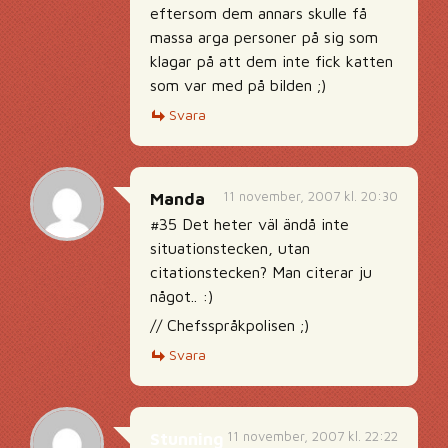
eftersom dem annars skulle få
massa arga personer på sig som
klagar på att dem inte fick katten
som var med på bilden ;)
Svara
11 november, 2007 kl. 20:30
Manda
#35 Det heter väl ändå inte
situationstecken, utan
citationstecken? Man citerar ju
något.. :)
// Chefsspråkpolisen ;)
Svara
11 november, 2007 kl. 22:22
Stunning