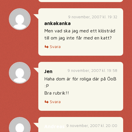
9 november, 2007 kl. 19:32
ankakanka
Men vad ska jag med ett klösträd
till om jag inte får med en katt?
Svara
9 november, 2007 kl. 19:58
Jen
Haha dom är för roliga där på ÖoB
:P
Bra rubrik!!
Svara
9 november, 2007 kl. 20:00
Andreas