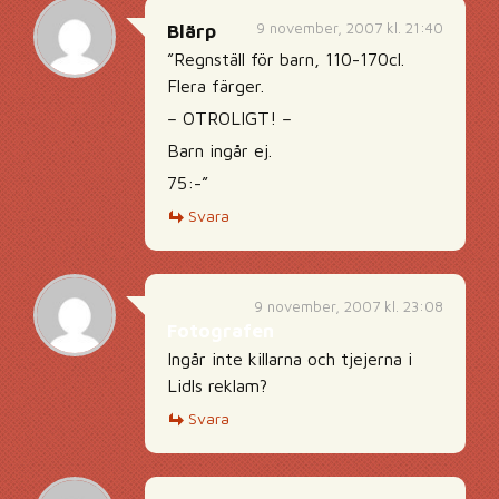
9 november, 2007 kl. 21:40
Blärp
”Regnställ för barn, 110-170cl.
Flera färger.
– OTROLIGT! –
Barn ingår ej.
75:-”
Svara
9 november, 2007 kl. 23:08
Fotografen
Ingår inte killarna och tjejerna i
Lidls reklam?
Svara