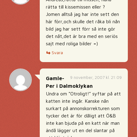
rätta till kissemissen eller ?
Jomen alltså jag har inte sett den
här förr,och skulle det råka bli nån
bild jag har sett förr så inte gör
det nåt,det är bra med en seriös
sajt med roliga bilder =)
Svara
9 november, 2007 kl. 21:09
Gamle-
Per i Dalmoklykan
Undra om ”Otroligt!” syftar på att
katten inte ingår. Kanske nån
surkart på annonskorrekturen som
tycker det är för dåligt att Ö&B
inte kan bjuda på en katt när man
ändå lägger ut en del slantar på