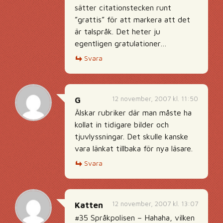
sätter citationstecken runt
”grattis” för att markera att det
är talspråk. Det heter ju
egentligen gratulationer…
Svara
12 november, 2007 kl. 11:50
G
Älskar rubriker där man måste ha
kollat in tidigare bilder och
tjuvlyssningar. Det skulle kanske
vara länkat tillbaka för nya läsare.
Svara
12 november, 2007 kl. 13:07
Katten
#35 Språkpolisen – Hahaha, vilken