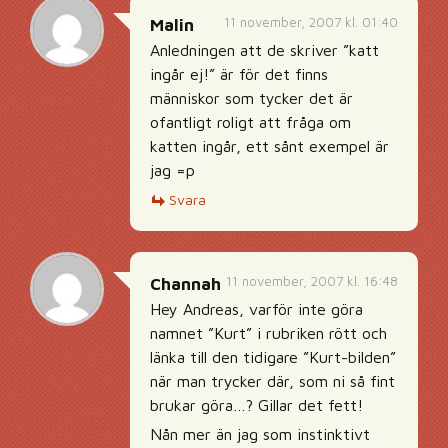
11 november, 2007 kl. 01:40
Malin
Anledningen att de skriver ”katt
ingår ej!” är för det finns
människor som tycker det är
ofantligt roligt att fråga om
katten ingår, ett sånt exempel är
jag =p
Svara
11 november, 2007 kl. 16:48
Channah
Hey Andreas, varför inte göra
namnet ”Kurt” i rubriken rött och
länka till den tidigare ”Kurt-bilden”
när man trycker där, som ni så fint
brukar göra…? Gillar det fett!
Nån mer än jag som instinktivt