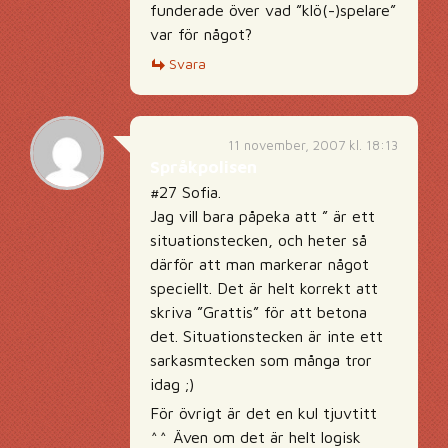
funderade över vad ”klö(-)spelare”
var för något?
Svara
11 november, 2007 kl. 18:13
Språkpolisen
#27 Sofia.
Jag vill bara påpeka att ” är ett
situationstecken, och heter så
därför att man markerar något
speciellt. Det är helt korrekt att
skriva ”Grattis” för att betona
det. Situationstecken är inte ett
sarkasmtecken som många tror
idag ;)
För övrigt är det en kul tjuvtitt
^^ Även om det är helt logisk