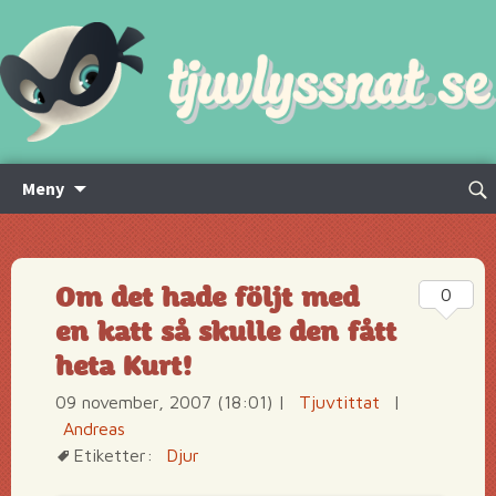
Hoppa
Sök
Meny
till
efte
innehåll
Om det hade följt med
0
en katt så skulle den fått
heta Kurt!
09 november, 2007 (18:01)
|
Tjuvtittat
|
Andreas
Etiketter:
Djur