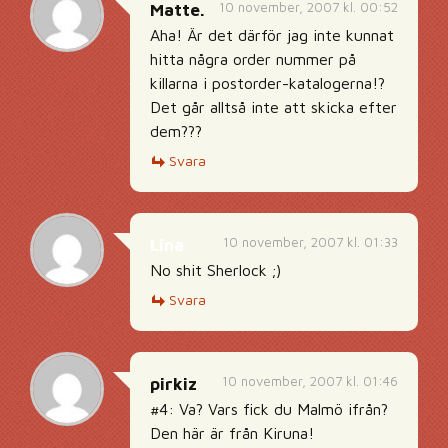
10 november, 2007 kl. 00:52
Matte.
Aha! Är det därför jag inte kunnat
hitta några order nummer på
killarna i postorder-katalogerna!?
Det går alltså inte att skicka efter
dem???
Svara
10 november, 2007 kl. 01:33
Lina
No shit Sherlock ;)
Svara
10 november, 2007 kl. 01:46
pirkiz
#4: Va? Vars fick du Malmö ifrån?
Den här är från Kiruna!