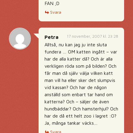
FAN ;D
Svara
17 november, 2007 kl. 23:28
Petra
Alltså, nu kan jag ju inte sluta
fundera … OM katten ingått – var
har de alla katter då? Och är alla
verkligen röda som på bilden? Och
får man då själv välja vilken katt
man vill ha eller sker det slumpvis
vid kassan? Och har de någon
anställd som enbart tar hand om
katterna? Och – säljer de även
hundbäddar? Och hamsterhjul? Och
har de då ett helt zoo i lagret :O?
Ja, många tankar väcks…
Svara