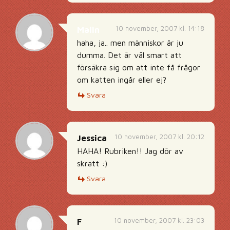
10 november, 2007 kl. 14:18
Malin
haha, ja.. men människor är ju
dumma. Det är väl smart att
försäkra sig om att inte få frågor
om katten ingår eller ej?
Svara
10 november, 2007 kl. 20:12
Jessica
HAHA! Rubriken!! Jag dör av
skratt :)
Svara
10 november, 2007 kl. 23:03
F