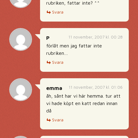
rubriken, fattar inte? ^^
Svara
11 november, 2007 kl. 00:28
P
förlåt men jag fattar inte
rubriken…
Svara
11 november, 2007 kl. 01:06
emma
åh, sånt har vi här hemma. tur att
vi hade köpt en katt redan innan
då
Svara