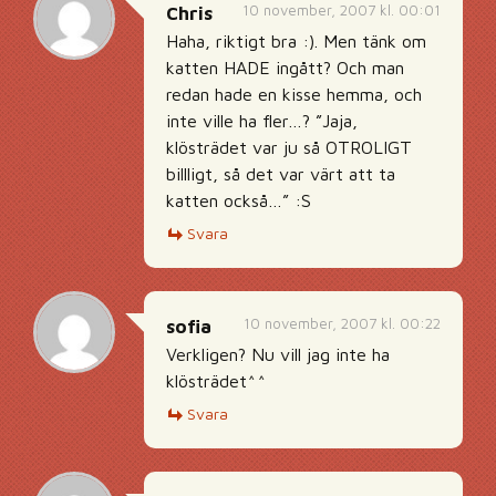
10 november, 2007 kl. 00:01
Chris
Haha, riktigt bra :). Men tänk om
katten HADE ingått? Och man
redan hade en kisse hemma, och
inte ville ha fler…? ”Jaja,
klösträdet var ju så OTROLIGT
billligt, så det var värt att ta
katten också…” :S
Svara
10 november, 2007 kl. 00:22
sofia
Verkligen? Nu vill jag inte ha
klösträdet^^
Svara