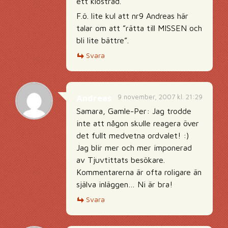
ett klösträd.
F.ö. lite kul att nr9 Andreas här
talar om att ”rätta till MISSEN och
bli lite bättre”.
Svara
9 november, 2007 kl. 21:29
Andreas
Samara, Gamle-Per: Jag trodde
inte att någon skulle reagera över
det fullt medvetna ordvalet! :)
Jag blir mer och mer imponerad
av Tjuvtittats besökare.
Kommentarerna är ofta roligare än
själva inläggen… Ni är bra!
Svara