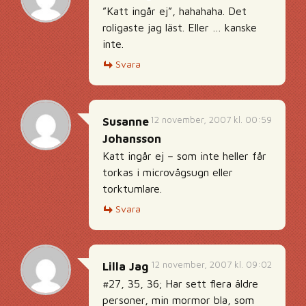
”Katt ingår ej”, hahahaha. Det
roligaste jag läst. Eller … kanske
inte.
Svara
12 november, 2007 kl. 00:59
Susanne
Johansson
Katt ingår ej – som inte heller får
torkas i microvågsugn eller
torktumlare.
Svara
12 november, 2007 kl. 09:02
Lilla Jag
#27, 35, 36; Har sett flera äldre
personer, min mormor bla, som