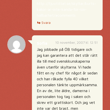
http://tjuvtittat.se/skyltar/kurts-
kakor-ar-inte-kanda-for-sin-
hallbarhet/#comments
Svara
10 november, 2007 kl. 12:51
Sofia
Jag jobbade på ÖB tidigare och
jag kan garantera att det står rätt
illa till med svenskkunskaperna
även utanför skyltarna. Vi hade
fått en ny chef för något år sedan
och han råkade fylla 40 vilket
personalen tänkte uppmärksamma.
En av de, lite äldre, damerna i
personalen tog tag i saken och
skrev ett grattiskort. Och jag vet
inte var det brast, men