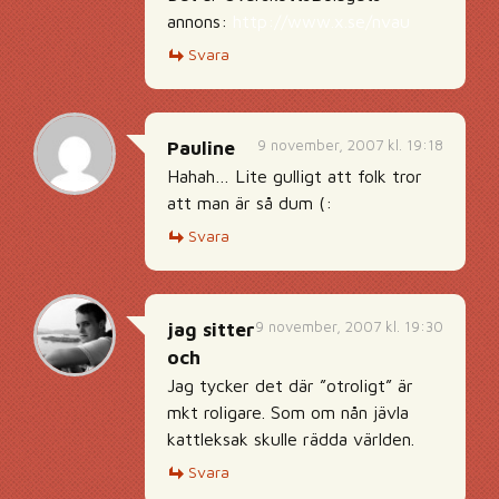
annons:
http://www.x.se/nvau
Svara
9 november, 2007 kl. 19:18
Pauline
Hahah… Lite gulligt att folk tror
att man är så dum (:
Svara
9 november, 2007 kl. 19:30
jag sitter
och
Jag tycker det där ”otroligt” är
mkt roligare. Som om nån jävla
kattleksak skulle rädda världen.
Svara