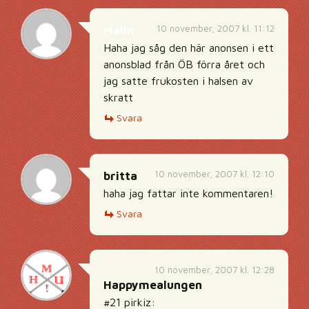
10 november, 2007 kl. 11:12
Malin
Haha jag såg den här anonsen i ett
anonsblad från ÖB förra året och
jag satte frukosten i halsen av
skratt
Svara
10 november, 2007 kl. 12:10
britta
haha jag fattar inte kommentaren!
Svara
10 november, 2007 kl. 12:28
Happymealungen
#21 pirkiz: