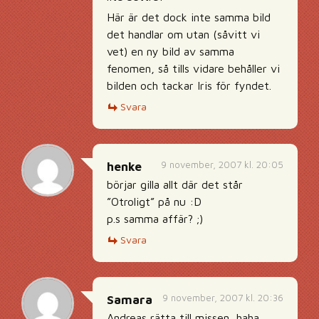
Här är det dock inte samma bild
det handlar om utan (såvitt vi
vet) en ny bild av samma
fenomen, så tills vidare behåller vi
bilden och tackar Iris för fyndet.
Svara
9 november, 2007 kl. 20:05
henke
börjar gilla allt där det står
”Otroligt” på nu :D
p.s samma affär? ;)
Svara
9 november, 2007 kl. 20:36
Samara
Andreas,rätta till missen, haha