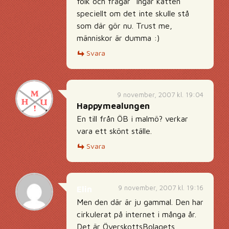
folk och frågar ”ingår katten”
speciellt om det inte skulle stå
som där gör nu. Trust me,
människor är dumma :)
Svara
9 november, 2007 kl. 19:04
Happymealungen
En till från ÖB i malmö? verkar
vara ett skönt ställe.
Svara
9 november, 2007 kl. 19:16
Elin
Men den där är ju gammal. Den har
cirkulerat på internet i många år.
Det är ÖverskottsBolagets