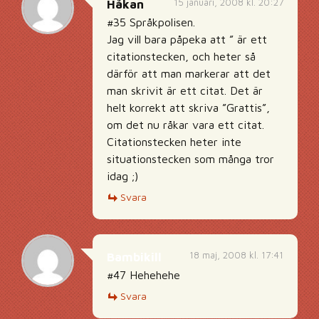
15 januari, 2008 kl. 20:27
Håkan
#35 Språkpolisen.
Jag vill bara påpeka att ” är ett
citationstecken, och heter så
därför att man markerar att det
man skrivit är ett citat. Det är
helt korrekt att skriva ”Grattis”,
om det nu råkar vara ett citat.
Citationstecken heter inte
situationstecken som många tror
idag ;)
Svara
18 maj, 2008 kl. 17:41
Bambikill
#47 Hehehehe
Svara