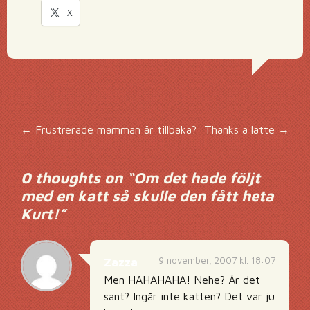
X
Inläggsnavigering
←
Frustrerade mamman är tillbaka?
Thanks a latte
→
0 thoughts on “
Om det hade följt
med en katt så skulle den fått heta
Kurt!
”
9 november, 2007 kl. 18:07
Zazza
Men HAHAHAHA! Nehe? Är det
sant? Ingår inte katten? Det var ju