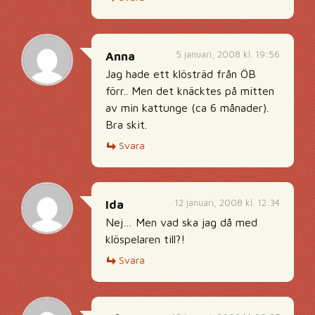
5 januari, 2008 kl. 19:56
Anna
Jag hade ett klösträd från ÖB
förr.. Men det knäcktes på mitten
av min kattunge (ca 6 månader).
Bra skit.
Svara
12 januari, 2008 kl. 12:34
Ida
Nej… Men vad ska jag då med
klöspelaren till?!
Svara