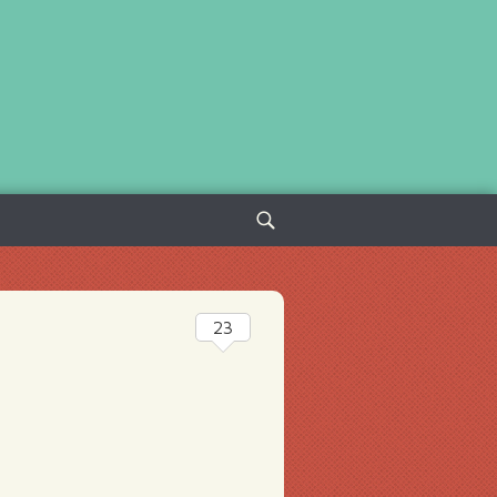
Sök
efter:
23