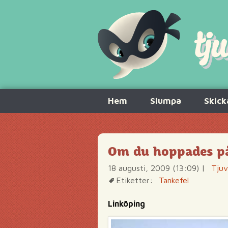
Hoppa
Hem
Slumpa
Skick
till
innehåll
Om du hoppades på
18 augusti, 2009 (13:09)
|
Tjuv
Etiketter:
Tankefel
Linköping