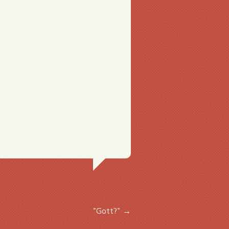
"Gott?"
→