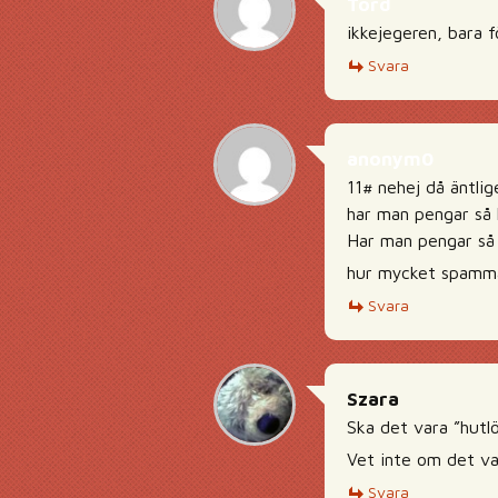
Tord
ikkejegeren, bara 
Svara
anonym0
11# nehej då äntlig
har man pengar så
Har man pengar så 
hur mycket spammad
Svara
Szara
Ska det vara ”hutlö
Vet inte om det var
Svara