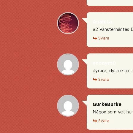
Anahita
#2 Vänsterhäntas Da
Svara
anonym0
dyrare, dyrare än l
Svara
GurkeBurke
Någon som vet hur 
Svara