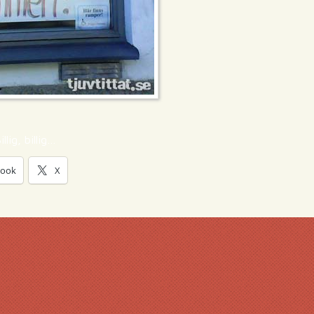
illig, billig…
book
X