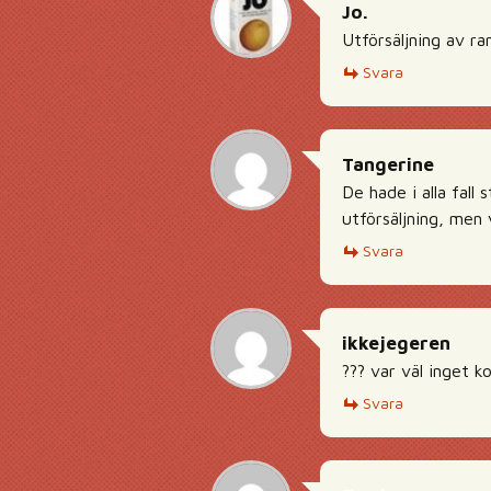
Jo.
Utförsäljning av r
Svara
Tangerine
De hade i alla fall
utförsäljning, men 
Svara
ikkejegeren
??? var väl inget k
Svara