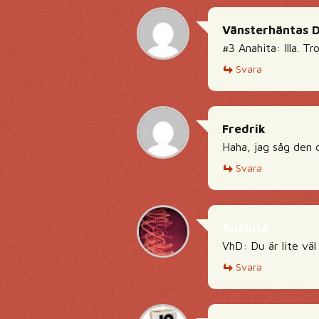
Vänsterhäntas 
#3 Anahita: Illa. Tr
Svara
Fredrik
Haha, jag såg den d
Svara
Anahita
VhD: Du är lite väl
Svara