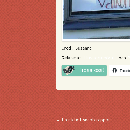
Cred: Susanne
Relaterat:
Huvudet högt…
och
B
Tipsa oss!
Face
Inläggsnavigering
←
En riktigt snabb rapport