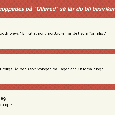
oppades på ”Ullared” så lär du bli besvik
 both ways? Enligt synonymordboken är det som ”orimligt”.
t roliga. Är det särkrivningen på Lager och Utförsäljning?
Dag
 ramper.