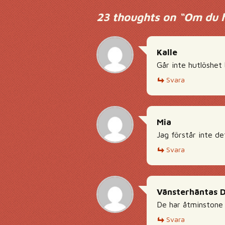
23 thoughts on “
Om du h
Kalle
Går inte hutlöshet
Svara
Mia
Jag förstår inte de
Svara
Vänsterhäntas 
De har åtminstone
Svara