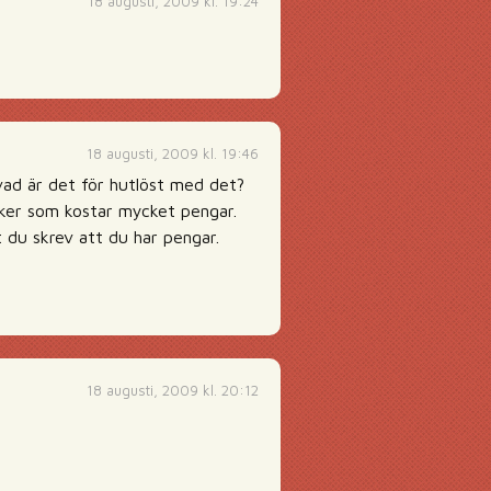
18 augusti, 2009 kl. 19:24
18 augusti, 2009 kl. 19:46
 vad är det för hutlöst med det?
ker som kostar mycket pengar.
 du skrev att du har pengar.
18 augusti, 2009 kl. 20:12