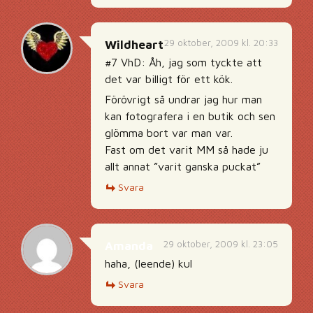
29 oktober, 2009 kl. 20:33
Wildheart
#7 VhD: Åh, jag som tyckte att
det var billigt för ett kök.
Förövrigt så undrar jag hur man
kan fotografera i en butik och sen
glömma bort var man var.
Fast om det varit MM så hade ju
allt annat ”varit ganska puckat”
Svara
29 oktober, 2009 kl. 23:05
Amanda
haha, (leende) kul
Svara