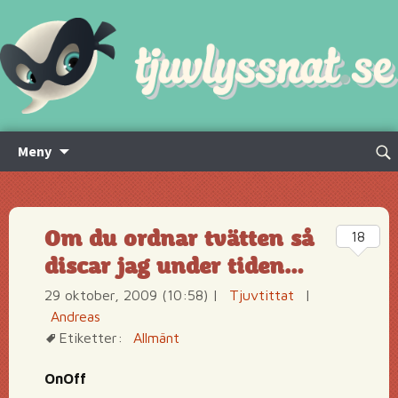
Hoppa
Sök
Meny
till
efte
innehåll
Om du ordnar tvätten så
18
discar jag under tiden…
29 oktober, 2009 (10:58)
|
Tjuvtittat
|
Andreas
Etiketter:
Allmänt
OnOff