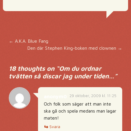
Inläggsnavigering
←
A.K.A. Blue Fang
Den där Stephen King-boken med clownen
→
18 thoughts on “
Om du ordnar
tvätten så discar jag under tiden…
”
29 oktober, 2009 kl. 11:25
anonym0
Och folk som säger att man inte
ska gå och spela medans man lagar
maten!
Svara