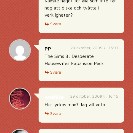
Kanske något för alla som inte får
nog att diska och tvätta i
verkligheten?
Svara
29 oktober, 2009 kl. 16:13
PP
The Sims 3: Desperate
Housewifes Expansion Pack
Svara
29 oktober, 2009 kl. 16:15
Anahita
Hur lyckas man? Jag vill veta.
Svara