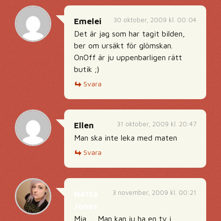
30 oktober, 2009 kl. 00:04
Emelei
Det är jag som har tagit bilden,
ber om ursäkt för glömskan.
OnOff är ju uppenbarligen rätt
butik ;)
Svara
31 oktober, 2009 kl. 20:47
Ellen
Man ska inte leka med maten
Svara
3 november, 2009 kl. 00:21
Natta
Jones
Mja … Man kan ju ha en tv i