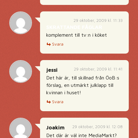
29 oktober, 2009 kl. 11:33
SKRATTANDE FÅGLAR
komplement till tv:n i köket
Svara
29 oktober, 2009 kl. 11:41
jessi
Det här är, till skillnad från ÖoB:s
förslag, en utmärkt julklapp till
kvinnan i huset!
Svara
29 oktober, 2009 kl. 12:08
Joakim
Det där är väl inte MediaMarkt?