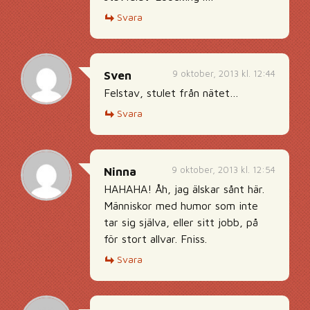
Svara
9 oktober, 2013 kl. 12:44
Sven
Felstav, stulet från nätet…
Svara
9 oktober, 2013 kl. 12:54
Ninna
HAHAHA! Åh, jag älskar sånt här.
Människor med humor som inte
tar sig själva, eller sitt jobb, på
för stort allvar. Fniss.
Svara