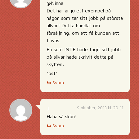
@Ninna
Det här är ju ett exempel på
någon som tar sitt jobb på största
allvar! Detta handlar om
försäljning, om att få kunden att
trivas.
En som INTE hade tagit sitt jobb
på allvar hade skrivit detta på
skylten:
”ost”
Svara
9 oktober, 2013 kl. 20:11
J
Haha så skön!
Svara