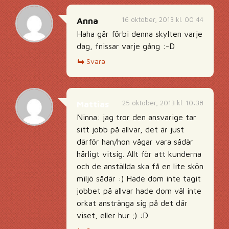
16 oktober, 2013 kl. 00:44
Anna
Haha går förbi denna skylten varje
dag, fnissar varje gång :-D
Svara
25 oktober, 2013 kl. 10:38
Mattias
Ninna: jag tror den ansvarige tar
sitt jobb på allvar, det är just
därför han/hon vågar vara sådär
härligt vitsig. Allt för att kunderna
och de anställda ska få en lite skön
miljö sådär :) Hade dom inte tagit
jobbet på allvar hade dom väl inte
orkat anstränga sig på det där
viset, eller hur ;) :D