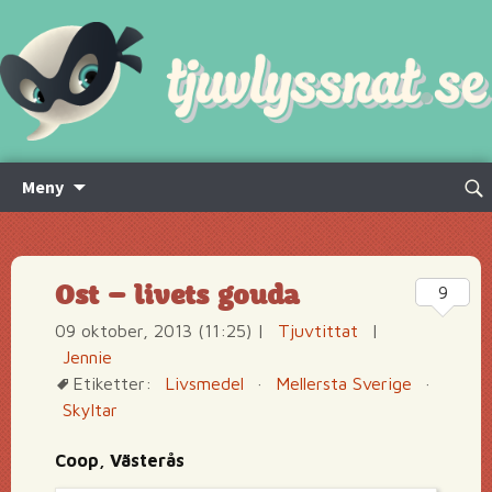
Hoppa
Sök
Meny
till
efte
innehåll
Ost – livets gouda
9
09 oktober, 2013 (11:25)
|
Tjuvtittat
|
Jennie
Etiketter:
Livsmedel
·
Mellersta Sverige
·
Skyltar
Coop, Västerås