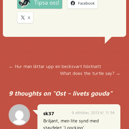
Tipsa oss!
Facebook
X
Inläggsnavigering
←
Hur man lättar upp en becksvart höstnatt
What does the turtle say?
→
9 thoughts on “
Ost – livets gouda
”
9 oktober, 2013 kl. 11:54
sk37
Briljant, men lite synd med
stavfelet ’Loocking’….