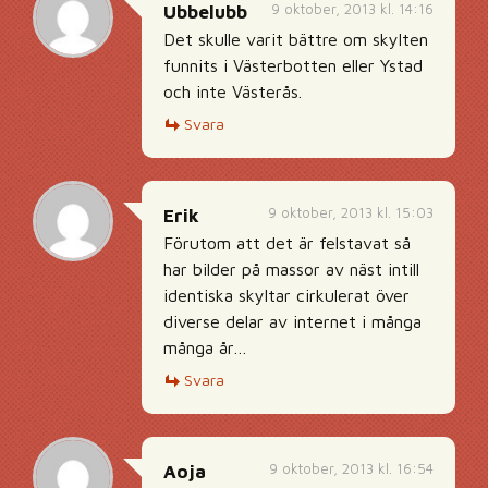
9 oktober, 2013 kl. 14:16
Ubbelubb
Det skulle varit bättre om skylten
funnits i Västerbotten eller Ystad
och inte Västerås.
Svara
9 oktober, 2013 kl. 15:03
Erik
Förutom att det är felstavat så
har bilder på massor av näst intill
identiska skyltar cirkulerat över
diverse delar av internet i många
många år…
Svara
9 oktober, 2013 kl. 16:54
Aoja