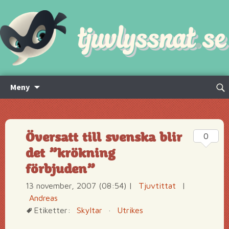
Hoppa
Sök
Meny
till
efte
innehåll
Översatt till svenska blir
0
det ”krökning
förbjuden”
13 november, 2007 (08:54)
|
Tjuvtittat
|
Andreas
Etiketter:
Skyltar
·
Utrikes