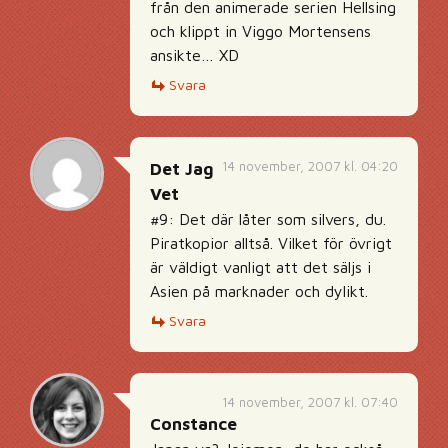
från den animerade serien Hellsing
och klippt in Viggo Mortensens
ansikte… XD
Svara
14 november, 2007 kl. 04:20
Det Jag
Vet
#9: Det där låter som silvers, du.
Piratkopior alltså. Vilket för övrigt
är väldigt vanligt att det säljs i
Asien på marknader och dylikt.
Svara
14 november, 2007 kl. 07:40
Constance