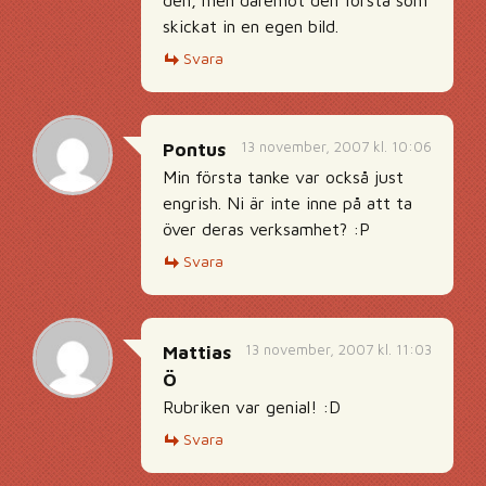
den, men däremot den första som
skickat in en egen bild.
Svara
13 november, 2007 kl. 10:06
Pontus
Min första tanke var också just
engrish. Ni är inte inne på att ta
över deras verksamhet? :P
Svara
13 november, 2007 kl. 11:03
Mattias
Ö
Rubriken var genial! :D
Svara