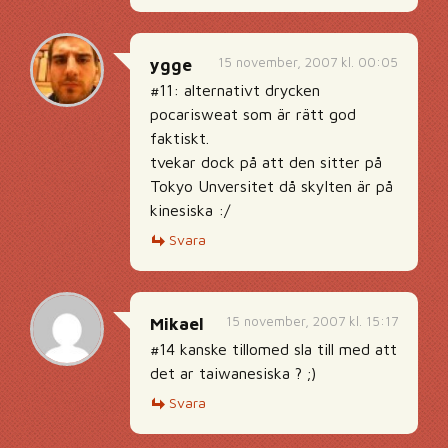
15 november, 2007 kl. 00:05
ygge
#11: alternativt drycken
pocarisweat som är rätt god
faktiskt.
tvekar dock på att den sitter på
Tokyo Unversitet då skylten är på
kinesiska :/
Svara
15 november, 2007 kl. 15:17
Mikael
#14 kanske tillomed sla till med att
det ar taiwanesiska ? ;)
Svara