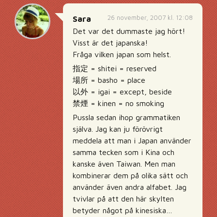
26 november, 2007 kl. 12:08
Sara
Det var det dummaste jag hört!
Visst är det japanska!
Fråga vilken japan som helst.
指定 = shitei = reserved
場所 = basho = place
以外 = igai = except, beside
禁煙 = kinen = no smoking
Pussla sedan ihop grammatiken
själva. Jag kan ju förövrigt
meddela att man i Japan använder
samma tecken som i Kina och
kanske även Taiwan. Men man
kombinerar dem på olika sätt och
använder även andra alfabet. Jag
tvivlar på att den här skylten
betyder något på kinesiska…