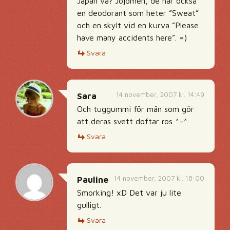
Japan va? Jojomen, de har också
en deodorant som heter ”Sweat”
och en skylt vid en kurva ”Please
have many accidents here”. =)
Svara
14 november, 2007 kl. 14:49
Sara
Och tuggummi för män som gör
att deras svett doftar ros ^-^
Svara
14 november, 2007 kl. 18:00
Pauline
Smorking! xD Det var ju lite
gulligt.
Svara