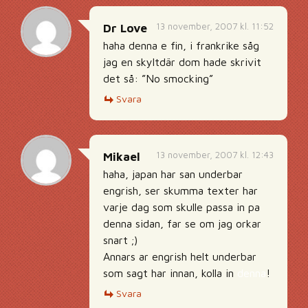
13 november, 2007 kl. 11:52
Dr Love
haha denna e fin, i frankrike såg
jag en skyltdär dom hade skrivit
det så: ”No smocking”
Svara
13 november, 2007 kl. 12:43
Mikael
haha, japan har san underbar
engrish, ser skumma texter har
varje dag som skulle passa in pa
denna sidan, far se om jag orkar
snart ;)
Annars ar engrish helt underbar
som sagt har innan, kolla in
denna
!
Svara