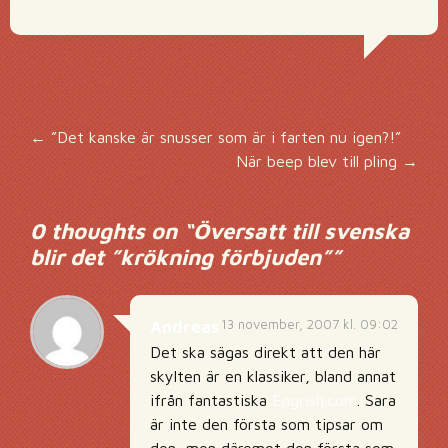
Inläggsnavigering
←
”Det kanske är snusser som är i farten nu igen?!”
När beep blev till pling
→
0 thoughts on “
Översatt till svenska
blir det ”krökning förbjuden”
”
13 november, 2007 kl. 09:02
Andreas
Det ska sägas direkt att den här
skylten är en klassiker, bland annat
ifrån fantastiska
Engrish.com
. Sara
är inte den första som tipsar om