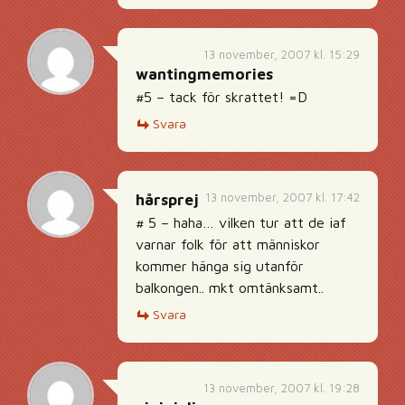
13 november, 2007 kl. 15:29
wantingmemories
#5 – tack för skrattet! =D
Svara
13 november, 2007 kl. 17:42
hårsprej
# 5 – haha… vilken tur att de iaf
varnar folk för att människor
kommer hänga sig utanför
balkongen.. mkt omtänksamt..
Svara
13 november, 2007 kl. 19:28