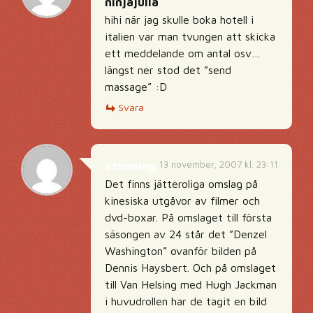
ninjajulia
hihi när jag skulle boka hotell i
italien var man tvungen att skicka
ett meddelande om antal osv…
längst ner stod det ”send
massage” :D
Svara
13 november, 2007 kl. 23:11
Stunning
Det finns jätteroliga omslag på
kinesiska utgåvor av filmer och
dvd-boxar. På omslaget till första
säsongen av 24 står det ”Denzel
Washington” ovanför bilden på
Dennis Haysbert. Och på omslaget
till Van Helsing med Hugh Jackman
i huvudrollen har de tagit en bild