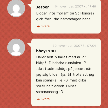
14 november, 2007 kl. 17:46
Jesper
Ligger inte ”horan” på St Honoré?
gick förbi där häromdagen hehe
Svara
30 november, 2007 kl. 07:04
bboy1980
Håller helt o hållet med nr 22
blärp! :D hahaha rumänien :P
..skrattade ashögt på jobbet när
jag såg bilden (ja, till trots att jag
kan spanska) ..e kul med olika
språk helt enkelt i vissa
sammanhang :D
Svara