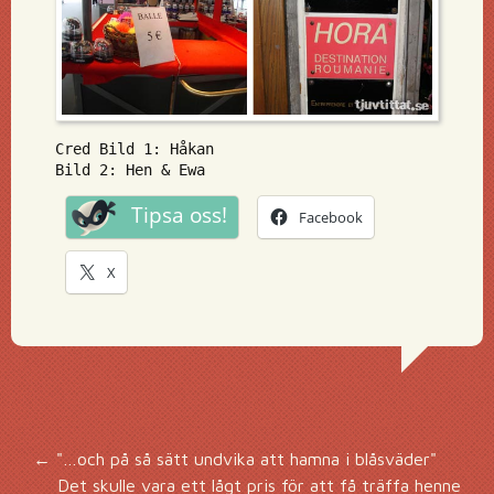
Cred Bild 1: Håkan
Bild 2: Hen & Ewa
Tipsa oss!
Facebook
X
Inläggsnavigering
←
"…och på så sätt undvika att hamna i blåsväder"
Det skulle vara ett lågt pris för att få träffa henne