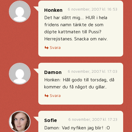
6 november, 2007 kl. 16:53
Honken
Det har slått mig… HUR i hela
fridens namn tänkte de som
döpte kattmaten till Pussi?
Herrejistanes. Snacka om naiv.
Svara
6 november, 2007 kl. 17:03
Damon
Honken: Håll godo till torsdag, då
kommer du få något du gillar..
Svara
6 november, 2007 kl. 17:23
Sofie
Damon: Vad nyfiken jag blir! :O