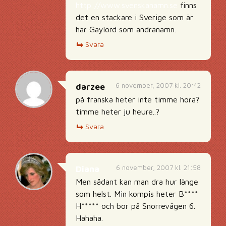
http://www.svenskanamn.se
finns
det en stackare i Sverige som är
har Gaylord som andranamn.
Svara
6 november, 2007 kl. 20:42
darzee
på franska heter inte timme hora?
timme heter ju heure..?
Svara
6 november, 2007 kl. 21:58
Diana
Men sådant kan man dra hur länge
som helst. Min kompis heter B****
H***** och bor på Snorrevägen 6.
Hahaha.