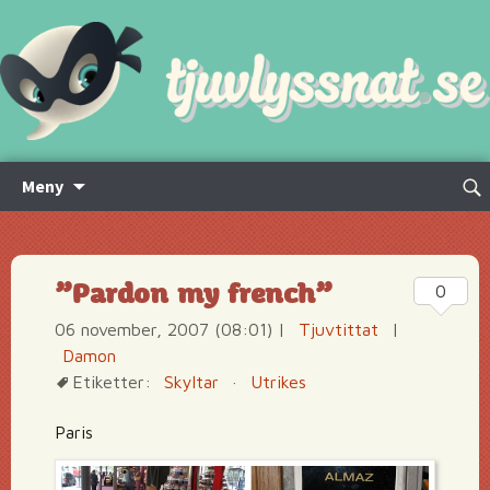
Hoppa
Sök
Meny
till
efte
innehåll
”Pardon my french”
0
06 november, 2007 (08:01)
|
Tjuvtittat
|
Damon
Etiketter:
Skyltar
·
Utrikes
Paris