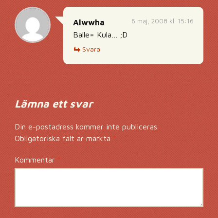
6 maj, 2008 kl. 15:16
Alwwha
Balle= Kula… ;D
Svara
Lämna ett svar
Din e-postadress kommer inte publiceras.
Obligatoriska fält är märkta
*
Kommentar
*