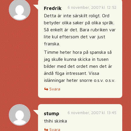
6 november, 2007 kl. 12:52
Fredrik
Detta är inte särskilt roligt. Ord
betyder olika saker på olika språk.
Så enkelt är det. Bara rubriken var
lite kul eftersom det var just
franska.
Timme heter hora på spanska så
jag skulle kunna skicka in tusen
bilder med det ordet men det är
ändå föga intressant. Vissa
islänningar heter snorre o.s.v. o.s.v.
Svara
6 november, 2007 kl. 13:45
stump
thihi skinka
Svara