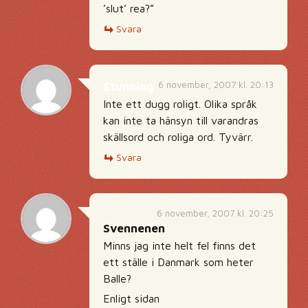
’slut’ rea?”
Svara
6 november, 2007 kl. 20:13
Stunning
Inte ett dugg roligt. Olika språk
kan inte ta hänsyn till varandras
skällsord och roliga ord. Tyvärr.
Svara
6 november, 2007 kl. 20:25
Svennenen
Minns jag inte helt fel finns det
ett ställe i Danmark som heter
Balle?
Enligt sidan