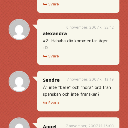
Svara
6 november, 2007 kl. 22:12
alexandra
#2: Hahaha din kommentar äger
:D
Svara
7 november, 2007 kl. 13:19
Sandra
Är inte ”balle” och ”hora” ord från
spanskan och inte franskan?
Svara
7 november, 2007 kl. 16:03
Angel