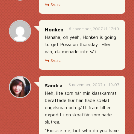
Svara
6 november, 2007 kl. 17:40
Honken
Hahaha, oh yeah, Honken is going
to get Pussi on thursday! Eller
nää, du menade inte så?
Svara
6 november, 2007 kl. 19:07
Sandra
Heh, lite som när min klasskamrat
berättade hur han hade spelat
engelsman och gått fram till en
expedit i en skoaffär som hade
slutrea.
”Excuse me, but who do you have