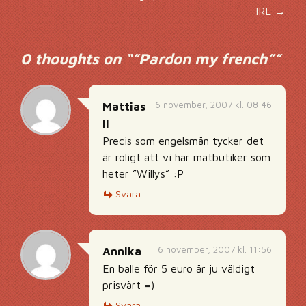
IRL
→
0 thoughts on “
”Pardon my french”
”
6 november, 2007 kl. 08:46
Mattias
II
Precis som engelsmän tycker det
är roligt att vi har matbutiker som
heter ”Willys” :P
Svara
6 november, 2007 kl. 11:56
Annika
En balle för 5 euro är ju väldigt
prisvärt =)
Svara