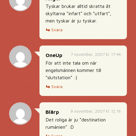
Tyskar brukar alltid skratta åt
skyltarna ”infart” och ”utfart”,
men tyskar är ju tyskar.
Svara
7 november, 2007 kl. 17:44
OneUp
För att inte tala om när
engelsmännen kommer till
”slutstation” :)
Svara
9 november, 2007 kl. 12:16
Blärp
Det roliga är ju ”destination
rumänien” :D
Svara