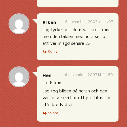
6 november, 2007 kl. 14:07
Erkan
Jag tycker att dom var skit sköna
men den bilden med hora ser ut
att var inlagd senare :S
Svara
6 november, 2007 kl. 14:50
Hen
Till Erkan
Jag tog bilden på horan och den
var äkta :) vi har ett par till när vi
står bredvid :)
Svara