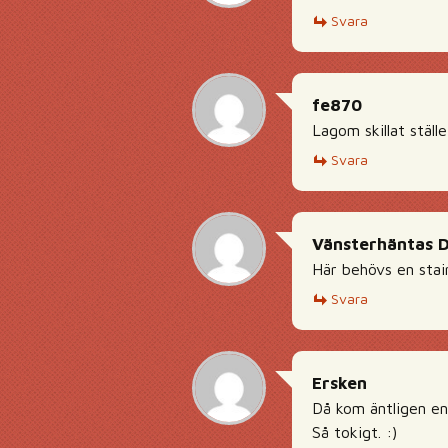
Svara
fe870
Lagom skillat ställ
Svara
Vänsterhäntas 
Här behövs en stai
Svara
Ersken
Då kom äntligen en
Så tokigt. :)