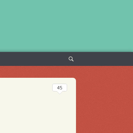
Sök
efter:
45