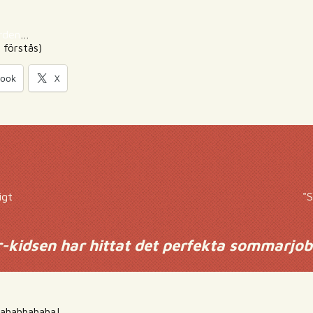
rden
…
förstås)
book
X
igt
"
-kidsen har hittat det perfekta sommarjob
ahahhahaha!