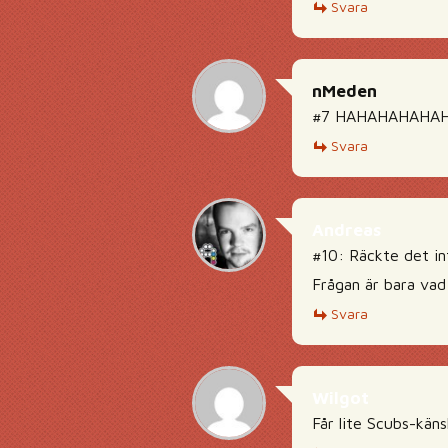
Svara
nMeden
#7 HAHAHAHAHAHAH
Svara
Andreas
#10: Räckte det int
Frågan är bara vad
Svara
Wilgot
Får lite Scubs-kän