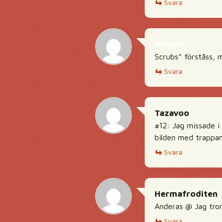
Svara
Wilgot
Scrubs* förståss, m
Svara
Tazavoo
#12: Jag missade i 
bilden med trappa
Svara
Hermafroditen
Anderas @ Jag tro
Svara