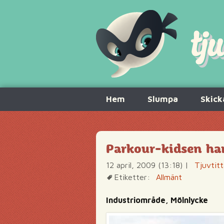
Hoppa
Hem
Slumpa
Skick
till
innehåll
Parkour-kidsen har
12 april, 2009 (13:18)
|
Tjuvtitt
Etiketter:
Allmänt
Industriområde, Mölnlycke