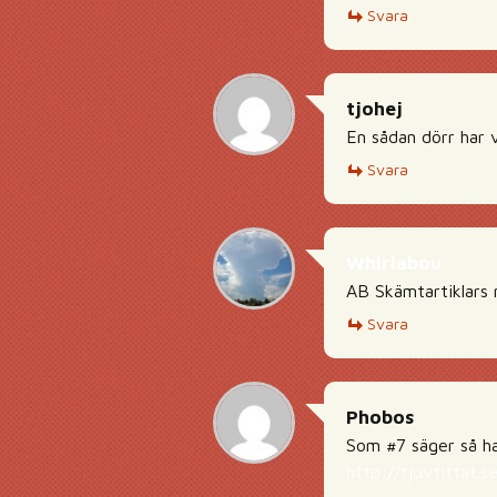
Svara
tjohej
En sådan dörr har v
Svara
Whirlabou
AB Skämtartiklars
Svara
Phobos
Som #7 säger så har
http://tjuvtittat