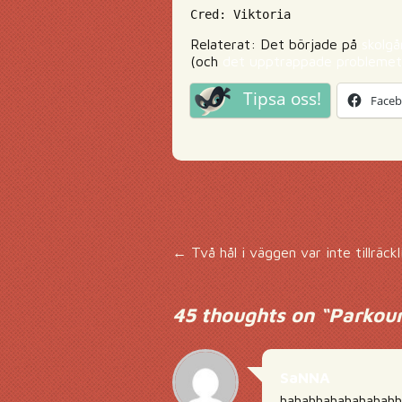
Cred: Viktoria
Relaterat: Det började på
skolgå
(och
det upptrappade problemet
Tipsa oss!
Face
Inläggsnavigering
←
Två hål i väggen var inte tillräckl
45 thoughts on “
Parkour
SaNNA
hahahhahahahahahh