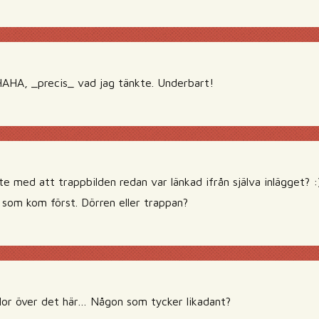
A, _precis_ vad jag tänkte. Underbart!
e med att trappbilden redan var länkad ifrån själva inlägget? :
 som kom först. Dörren eller trappan?
slor över det här… Någon som tycker likadant?