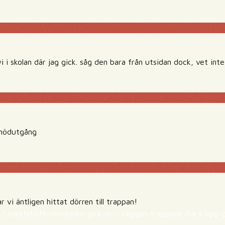
i i skolan där jag gick. såg den bara från utsidan dock, vet inte
 nödutgång
 vi äntligen hittat dörren till trappan!
.se/tankefel/att-montoren-gick-in-i-vaggen-trappade-bara-up