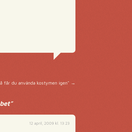
Så får du använda kostymen igen"
→
bet
”
12 april, 2009 kl. 13:23