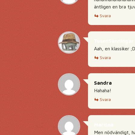
äntligen en bra tjuv
Svara
TusenSanningar
Aah, en klassiker ;
Svara
Sandra
Hahaha!
Svara
Martina
Men nödvändigt, h