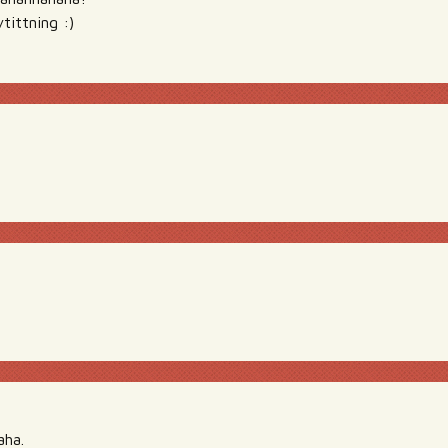
tittning :)
D
aha.