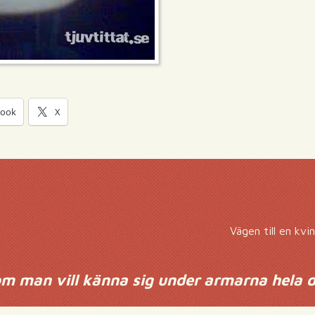
book
X
Vägen till en kv
om man vill känna sig under armarna hela 