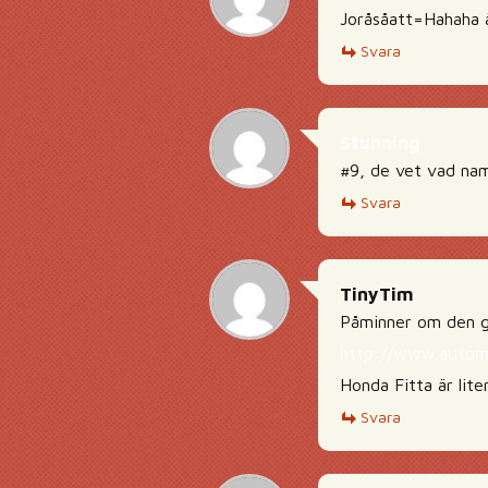
Joråsåatt=Hahaha ä
Svara
Stunning
#9, de vet vad na
Svara
TinyTim
Påminner om den g
http://www.automo
Honda Fitta är lit
Svara