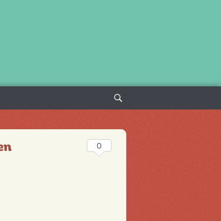
Sök
efter:
en
0