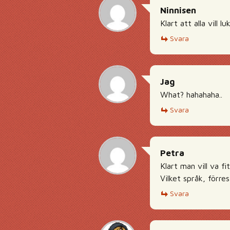
Ninnisen
Klart att alla vill 
Svara
Jag
What? hahahaha..
Svara
Petra
Klart man vill va f
Vilket språk, förre
Svara