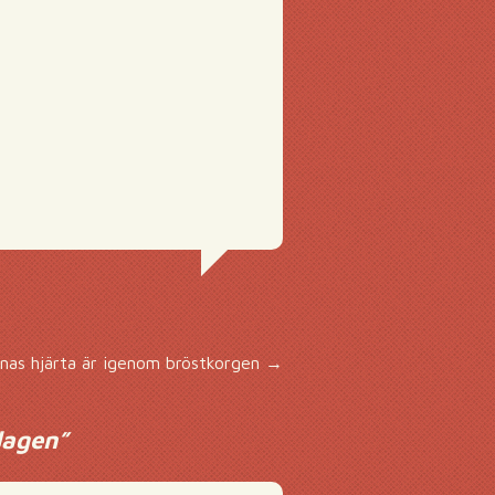
innas hjärta är igenom bröstkorgen
→
dagen
”