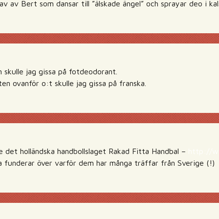
 av av Bert som dansar till ”älskade ängel” och sprayar deo i ka
 skulle jag gissa på fotdeodorant.
n ovanför o:t skulle jag gissa på franska.
te det holländska handbollslaget Rakad Fitta Handbal –
http://w
 funderar över varför dem har många träffar från Sverige (!)