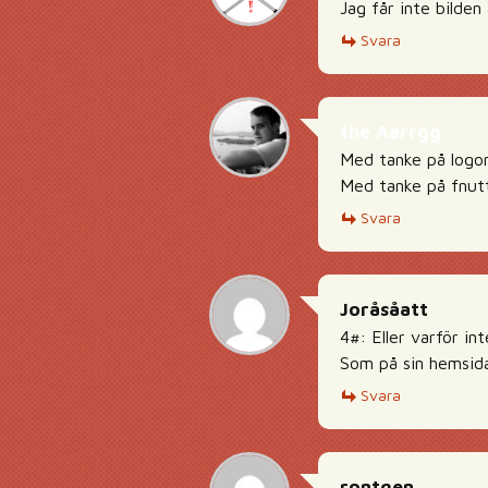
Jag får inte bilden
Svara
the Aarrgg
Med tanke på logon
Med tanke på fnutte
Svara
Joråsåatt
4#: Eller varför in
Som på sin hemsida
Svara
rontgen