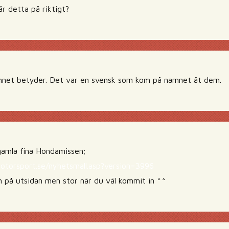
r detta på riktigt?
mnet betyder. Det var en svensk som kom på namnet åt dem.
amla fina Hondamissen;
torsport.se/nyhetsmall.asp?version=3996
en på utsidan men stor när du väl kommit in ^^