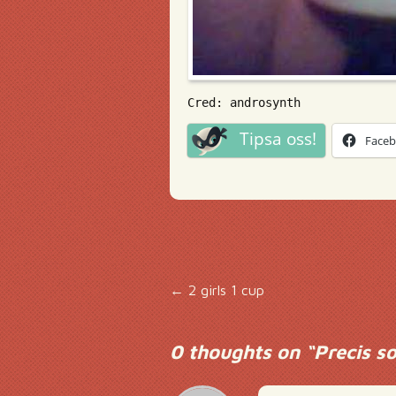
Cred: androsynth
Tipsa oss!
Face
Inläggsnavigering
←
2 girls 1 cup
0 thoughts on “
Precis s