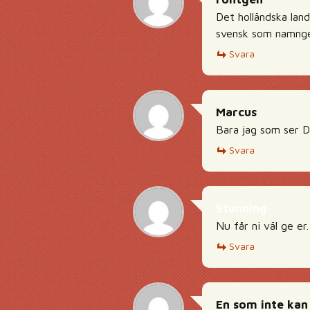
Det holländska lan
svensk som namngett
Svara
Marcus
Bara jag som ser D
Svara
Stunning
Nu får ni väl ge er.
Svara
En som inte kan