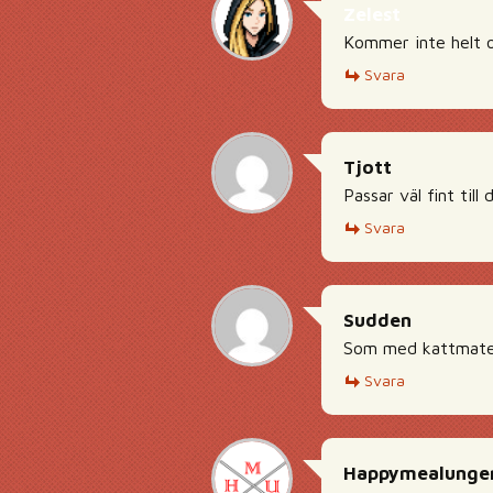
Zelest
Kommer inte helt o
Svara
Tjott
Passar väl fint til
Svara
Sudden
Som med kattmaten
Svara
Happymealunge