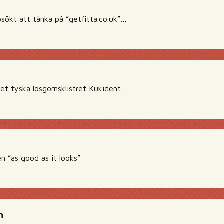
sökt att tänka på ”getfitta.co.uk”…
l det tyska lösgomsklistret Kukident.
 ”as good as it looks”
n