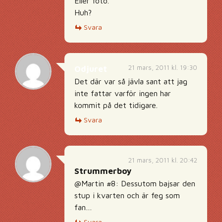
Eller foto.
Huh?
Svara
21 mars, 2011 kl. 19:30
Odjuret
Det där var så jävla sant att jag
inte fattar varför ingen har
kommit på det tidigare.
Svara
21 mars, 2011 kl. 20:42
Strummerboy
@Martin #8: Dessutom bajsar den
stup i kvarten och är feg som
fan…
Svara