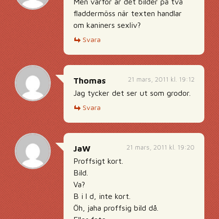
Men varför är det bilder på två
fladdermöss när texten handlar
om kaniners sexliv?
Svara
21 mars, 2011 kl. 19:12
Thomas
Jag tycker det ser ut som grodor.
Svara
21 mars, 2011 kl. 19:20
JaW
Proffsigt kort.
Bild.
Va?
B i l d, inte kort.
Öh, jaha proffsig bild då.