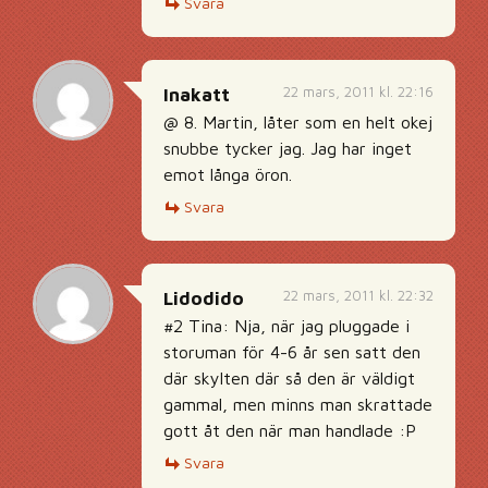
Svara
22 mars, 2011 kl. 22:16
Inakatt
@ 8. Martin, låter som en helt okej
snubbe tycker jag. Jag har inget
emot långa öron.
Svara
22 mars, 2011 kl. 22:32
Lidodido
#2 Tina: Nja, när jag pluggade i
storuman för 4-6 år sen satt den
där skylten där så den är väldigt
gammal, men minns man skrattade
gott åt den när man handlade :P
Svara