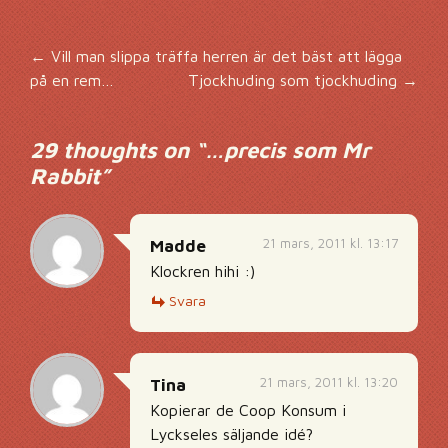
Inläggsnavigering
←
Vill man slippa träffa herren är det bäst att lägga
på en rem…
Tjockhuding som tjockhuding
→
29 thoughts on “
…precis som Mr
Rabbit
”
21 mars, 2011 kl. 13:17
Madde
Klockren hihi :)
Svara
21 mars, 2011 kl. 13:20
Tina
Kopierar de Coop Konsum i
Lyckseles säljande idé?