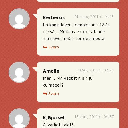
31 mars, 2011 kl. 14:48
Kerberos
En kanin lever i genomsnitt 12 år
också… Medans en köttätande
man lever i 60+ för det mesta.
Svara
3 april, 2011 kl. 02:25
Amalia
Men… Mr Rabbit h a r ju
kulmage!?
Svara
15 april, 2011 kl. 04:57
K,Bjursell
Allvarligt talat!!