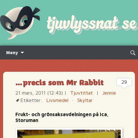
Hoppa
Sök
Meny
till
efte
innehåll
…precis som Mr Rabbit
29
21 mars, 2011 (12:43)
|
Tjuvtittat
|
Jennie
Etiketter:
Livsmedel
·
Skyltar
Frukt- och grönsaksavdelningen på Ica,
Storuman