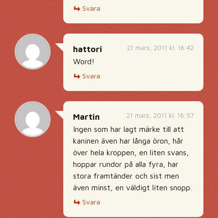
Svara
21 mars, 2011 kl. 16:42
hattori
Word!
Svara
21 mars, 2011 kl. 16:57
Martin
Ingen som har lagt märke till att
kaninen även har långa öron, hår
över hela kroppen, en liten svans,
hoppar rundor på alla fyra, har
stora framtänder och sist men
även minst, en väldigt liten snopp.
Svara