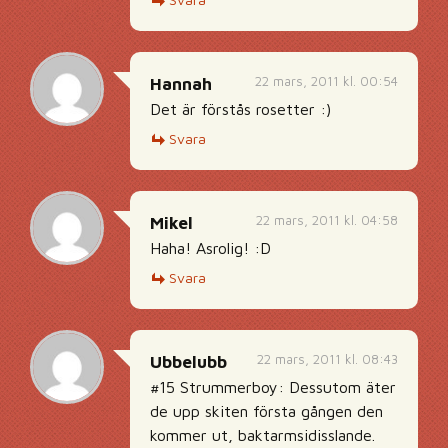
22 mars, 2011 kl. 00:54
Hannah
Det är förstås rosetter :)
Svara
22 mars, 2011 kl. 04:58
Mikel
Haha! Asrolig! :D
Svara
22 mars, 2011 kl. 08:43
Ubbelubb
#15 Strummerboy: Dessutom äter
de upp skiten första gången den
kommer ut, baktarmsidisslande.