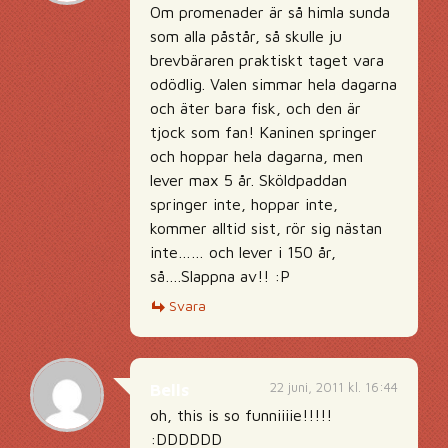
Om promenader är så himla sunda
som alla påstår, så skulle ju
brevbäraren praktiskt taget vara
odödlig. Valen simmar hela dagarna
och äter bara fisk, och den är
tjock som fan! Kaninen springer
och hoppar hela dagarna, men
lever max 5 år. Sköldpaddan
springer inte, hoppar inte,
kommer alltid sist, rör sig nästan
inte…… och lever i 150 år,
så….Slappna av!! :P
Svara
22 juni, 2011 kl. 16:44
Bells
oh, this is so funniiiie!!!!!
:DDDDDD