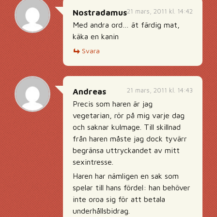
21 mars, 2011 kl. 14:42
Nostradamus
Med andra ord… ät färdig mat,
käka en kanin
Svara
21 mars, 2011 kl. 14:43
Andreas
Precis som haren är jag
vegetarian, rör på mig varje dag
och saknar kulmage. Till skillnad
från haren måste jag dock tyvärr
begränsa uttryckandet av mitt
sexintresse.
Haren har nämligen en sak som
spelar till hans fördel: han behöver
inte oroa sig för att betala
underhållsbidrag.