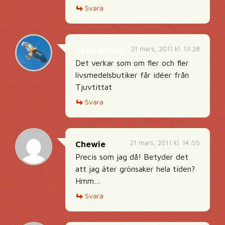
Svara
21 mars, 2011 kl. 13:28
Everlasting
Det verkar som om fler och fler
livsmedelsbutiker får idéer från
Tjuvtittat
Svara
21 mars, 2011 kl. 14:05
Chewie
Precis som jag då! Betyder det
att jag äter grönsaker hela tiden?
Hmm…
Svara