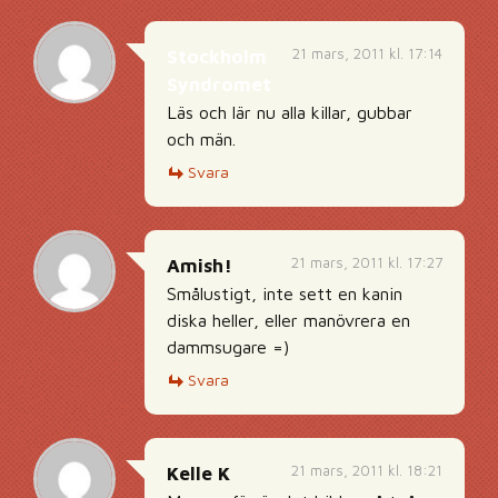
21 mars, 2011 kl. 17:14
Stockholm
Syndromet
Läs och lär nu alla killar, gubbar
och män.
Svara
21 mars, 2011 kl. 17:27
Amish!
Smålustigt, inte sett en kanin
diska heller, eller manövrera en
dammsugare =)
Svara
21 mars, 2011 kl. 18:21
Kelle K