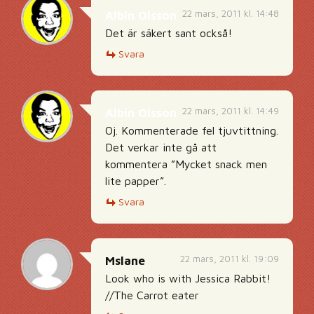
22 mars, 2011 kl. 14:48
Albin Olsson
Det är säkert sant också!
Svara
22 mars, 2011 kl. 14:49
Albin Olsson
Oj. Kommenterade fel tjuvtittning.
Det verkar inte gå att
kommentera ”Mycket snack men
lite papper”.
Svara
22 mars, 2011 kl. 19:09
Mslane
Look who is with Jessica Rabbit!
//The Carrot eater