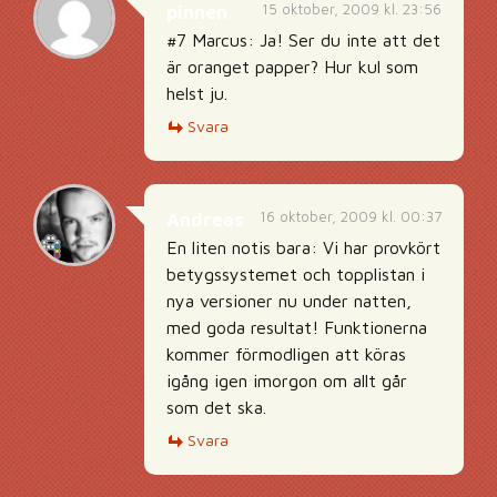
15 oktober, 2009 kl. 23:56
pinnen
#7 Marcus: Ja! Ser du inte att det
är oranget papper? Hur kul som
helst ju.
Svara
16 oktober, 2009 kl. 00:37
Andreas
En liten notis bara: Vi har provkört
betygssystemet och topplistan i
nya versioner nu under natten,
med goda resultat! Funktionerna
kommer förmodligen att köras
igång igen imorgon om allt går
som det ska.
Svara