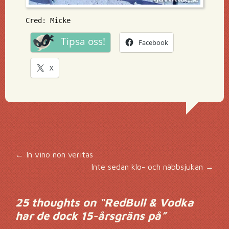
Cred: Micke
Tipsa oss!
Facebook
X
Inläggsnavigering
←
In vino non veritas
Inte sedan klo- och näbbsjukan
→
25 thoughts on “
RedBull & Vodka
har de dock 15-årsgräns på
”