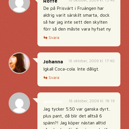
16 oktober, 2009 kl. 15:46
Roffe
De på Prisvärt i Fruängen har
aldrig varit särskilt smarta, dock
så har jag inte sett den skylten
förr så den måste vara hyfsat ny
Svara
16 oktober, 2009 kl. 17:40
Johanna
Igkall Coca-cola. Inte dåligt.
Svara
16 oktober, 2009 kl. 18:19
annnnie
Jag tycker 5.50 var ganska dyrt..
plus pant, då blir det alltså 6
spänn?! Jag köper nästan alltid