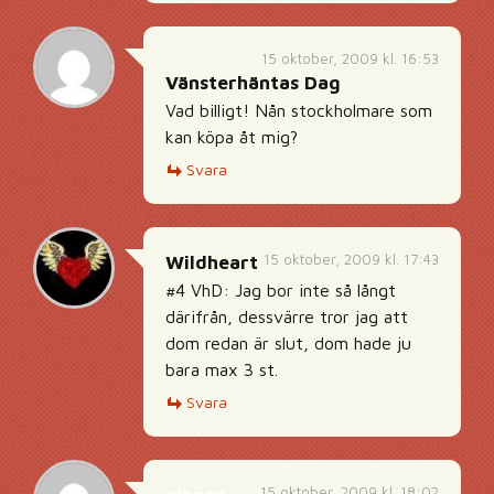
15 oktober, 2009 kl. 16:53
Vänsterhäntas Dag
Vad billigt! Nån stockholmare som
kan köpa åt mig?
Svara
15 oktober, 2009 kl. 17:43
Wildheart
#4 VhD: Jag bor inte så långt
därifrån, dessvärre tror jag att
dom redan är slut, dom hade ju
bara max 3 st.
Svara
15 oktober, 2009 kl. 18:02