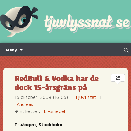
Hoppa
Sök
Meny
till
efte
innehåll
RedBull & Vodka har de
25
dock 15-årsgräns på
15 oktober, 2009 (16:05)
|
Tjuvtittat
|
Andreas
Etiketter:
Livsmedel
Fruängen, Stockholm