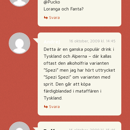
@Pucko
Loranga och Fanta?
Svara
16 oktober, 2009 kl. 14:45
Andrej
Detta är en ganska populär drink i
Tyskland och Alperna – där kallas
oftast den alkoholfria varianten
”Spezi” men jag har hört uttrycket
”Spezi Spezi” om varianten med
sprit. Den går att köpa
färdigblandad i mataffären i
Tyskland.
Svara