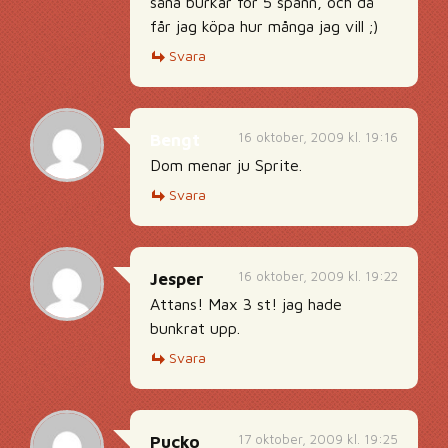
såna burkar för 5 spänn, och då
får jag köpa hur många jag vill ;)
Svara
16 oktober, 2009 kl. 19:16
Bengt
Dom menar ju Sprite.
Svara
16 oktober, 2009 kl. 19:22
Jesper
Attans! Max 3 st! jag hade
bunkrat upp.
Svara
17 oktober, 2009 kl. 19:25
Pucko