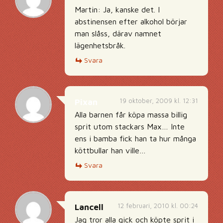
Martin: Ja, kanske det. I
abstinensen efter alkohol börjar
man slåss, därav namnet
lägenhetsbråk.
Svara
19 oktober, 2009 kl. 12:31
Pixan
Alla barnen får köpa massa billig
sprit utom stackars Max… Inte
ens i bamba fick han ta hur många
köttbullar han ville…
Svara
12 februari, 2010 kl. 00:24
Lancell
Jag tror alla gick och köpte sprit i