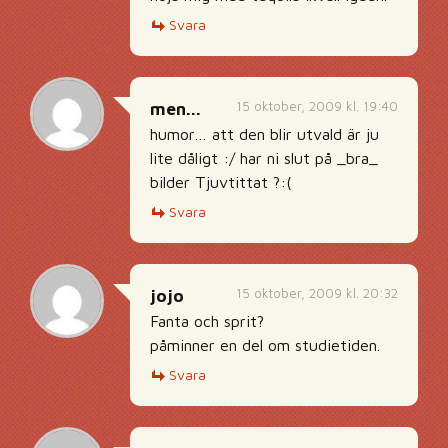
Svara
15 oktober, 2009 kl. 19:40
men...
humor… att den blir utvald är ju
lite dåligt :/ har ni slut på _bra_
bilder Tjuvtittat ?:(
Svara
15 oktober, 2009 kl. 20:32
jojo
Fanta och sprit?
påminner en del om studietiden.
Svara