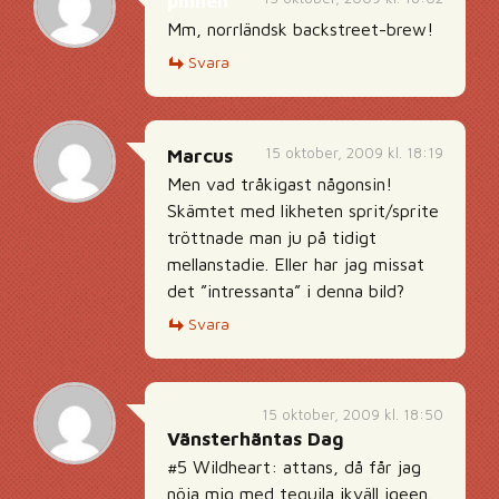
pinnen
Mm, norrländsk backstreet-brew!
Svara
15 oktober, 2009 kl. 18:19
Marcus
Men vad tråkigast någonsin!
Skämtet med likheten sprit/sprite
tröttnade man ju på tidigt
mellanstadie. Eller har jag missat
det ”intressanta” i denna bild?
Svara
15 oktober, 2009 kl. 18:50
Vänsterhäntas Dag
#5 Wildheart: attans, då får jag
nöja mig med tequila ikväll igeen.