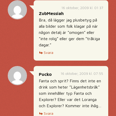
16 oktober, 2009 kl. 01:37
ZubMessiah
Bra, då lägger jag plusbetyg på
alla bilder som folk klagar på när
någon detalj är ”omogen” eller
”inte rolig” eller ger dem ”tråkiga
dagar.”
Svara
16 oktober, 2009 kl. 07:55
Pucko
Fanta och sprit? Finns det inte en
drink som heter ”Lägenhetsbråk”
som innehåller typ Fanta och
Explorer? Eller var det Loranga
och Explorer? Kommer inte ihåg…
Svara