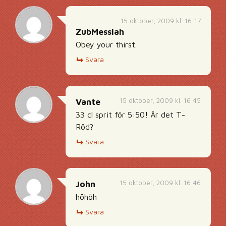
15 oktober, 2009 kl. 16:17
ZubMessiah
Obey your thirst.
Svara
15 oktober, 2009 kl. 16:45
Vante
33 cl sprit för 5:50! Är det T-
Röd?
Svara
15 oktober, 2009 kl. 16:46
John
höhöh
Svara