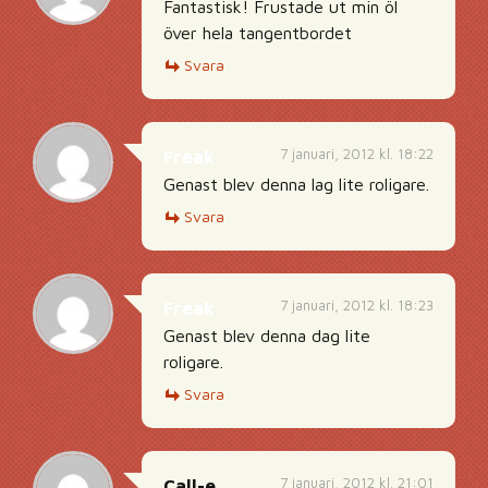
Fantastisk! Frustade ut min öl
över hela tangentbordet
Svara
7 januari, 2012 kl. 18:22
Freak
Genast blev denna lag lite roligare.
Svara
7 januari, 2012 kl. 18:23
Freak
Genast blev denna dag lite
roligare.
Svara
7 januari, 2012 kl. 21:01
Call-e