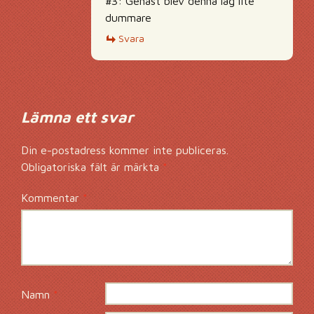
#3: Genast blev denna lag lite
dummare
Svara
Lämna ett svar
Din e-postadress kommer inte publiceras.
Obligatoriska fält är märkta
*
Kommentar
*
Namn
*