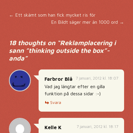
Inläggsnavigering
←
Ett skämt som han fick mycket ris för
En Bildt säger mer än 1000 ord
→
18 thoughts on “
Reklamplacering i
sann ”thinking outside the box”-
anda
”
7 januari, 2012 kl. 18:07
Farbror Blå
Vad jag längtar efter en gilla
funktion på dessa sidar :-)
Svara
7 januari, 2012 kl. 18:17
Kelle K