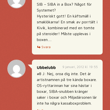
SIB – SIBA in a Box? Något för
Systemet?
Hysteriskt gott! En käftsmäll i
smaklökarna! En smak av porrtält i
Kivik, kombinerad med en tomte
på steroider! Måste upplevas i
boxen….
Svara
9 januari, 2012 kl. 19:55
Ubbelubb
#8 J: Nej, oroa dig inte. Det är
artistnamnen på tre kända boxare.
OS-ryttarinnan har sina hästar i
boxar, SIBA-snubben kränger
saker i boxar och Miljadärsonen lär
inte ha några kassaboxproblem.