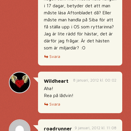
i 17 dagar, betyder det att man
måste läsa Aftonbladet då? Eller
måste man handla på Siba för att
få ställa upp i OS som ryttarinna?
Jag är lite rädd för hästar, det är
därför jag frågar. Är det hästen
som är miljardär? :O
Svara
8 januari, 2012 kl. 00:02
Wildheart
Aha!
Rea på lådvin!
Svara
9 januari, 2012 kl. 11:08
roadrunner