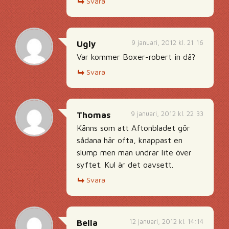
Svara
9 januari, 2012 kl. 21:16
Ugly
Var kommer Boxer-robert in då?
Svara
9 januari, 2012 kl. 22:33
Thomas
Känns som att Aftonbladet gör
sådana här ofta, knappast en
slump men man undrar lite över
syftet. Kul är det oavsett.
Svara
12 januari, 2012 kl. 14:14
Bella