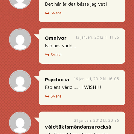
Det här är det bästa jag vet!
Svara
13 januari, 2012 kl. 11:35
Omnivor
Fabians värld…
Svara
16 januari, 2012 kl. 16:05
Psychoria
Fabians värld…..: I WISH!!!
Svara
21 januari, 2012 kl. 20:36
våldtäktsmändansarockså