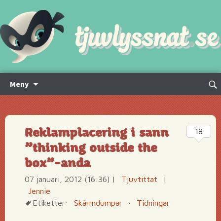
Hoppa
Sök
Meny
till
efte
innehåll
Reklamplacering i sann
18
”thinking outside the
box”-anda
07 januari, 2012 (16:36)
|
Tjuvtittat
|
Jennie
Etiketter:
Skärmdumpar
·
Tidningar