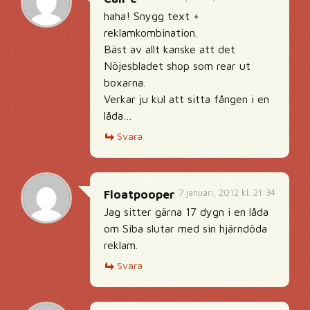
haha! Snygg text +
reklamkombination.
Bäst av allt kanske att det
Nöjesbladet shop som rear ut
boxarna.
Verkar ju kul att sitta fången i en
låda…
Svara
7 januari, 2012 kl. 21:34
Floatpooper
Jag sitter gärna 17 dygn i en låda
om Siba slutar med sin hjärndöda
reklam.
Svara