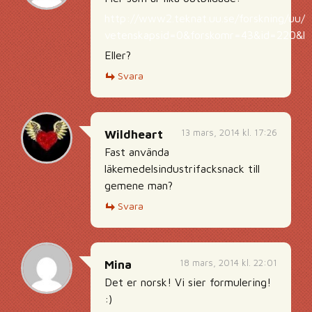
http://www2.teknat.uu.se/forskning/uu/b
vetenskapsid=0&forskomr=43&id=220&la
Eller?
Svara
13 mars, 2014 kl. 17:26
Wildheart
Fast använda
läkemedelsindustrifacksnack till
gemene man?
Svara
18 mars, 2014 kl. 22:01
Mina
Det er norsk! Vi sier formulering!
:)