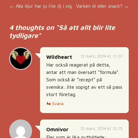
Inläggsnavigering
←
Alla djur har ju lite dj i sig
Varken öl eller snack?
→
4 thoughts on “
Så att allt blir lite
tydligare
”
12 mars, 2014 kl. 11:01
Wildheart
Har också reagerat på detta,
antar att man översatt ”formula”.
Som också är ”recept” på
svenska…lite sopigt av ett så pass
stort företag.
Svara
12 mars, 2014 kl. 12:15
Omnivor
Fler som är lika outbildade: