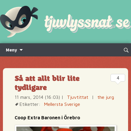
Hoppa
Sök
Meny
till
efte
innehåll
Så att allt blir lite
4
tydligare
11 mars, 2014 (16:03)
|
Tjuvtittat
|
the jurg
Etiketter:
Mellersta Sverige
Coop Extra Baronen i Örebro