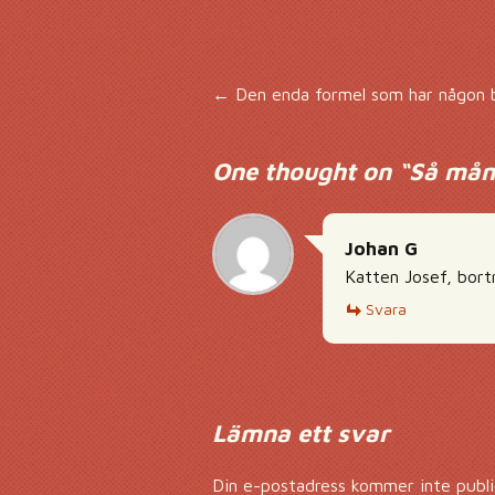
Inläggsnavigering
←
Den enda formel som har någon b
One thought on “
Så mång
Johan G
Katten Josef, bort
Svara
Lämna ett svar
Din e-postadress kommer inte publi