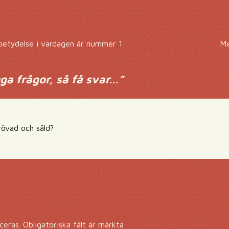
etydelse i vardagen är nummer 1
Me
a frågor, så få svar…
”
rövad och såld?
ceras.
Obligatoriska fält är märkta
*