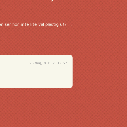
n ser hon inte lite väl plastig ut?
→
25 maj, 2015 kl. 12:57