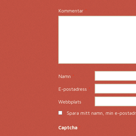
Kommentar
*
Namn
*
E-postadress
*
Webbplats
Spara mitt namn, min e-postadre
Captcha
*