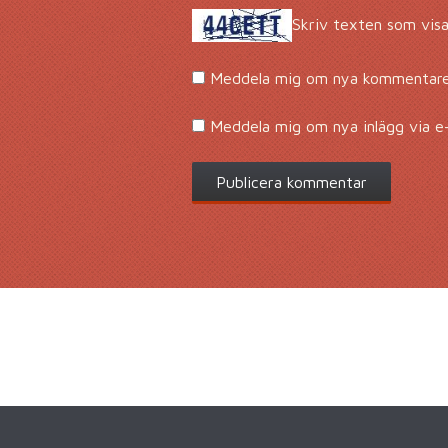
Skriv texten som visa
Meddela mig om nya kommentarer
Meddela mig om nya inlägg via e