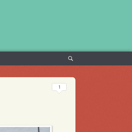
Sök
efter:
1