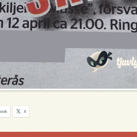
book
X