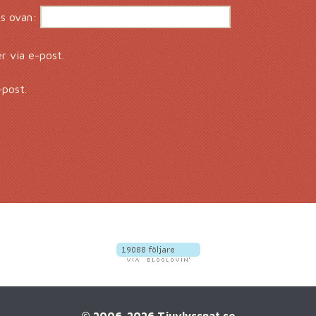
s ovan:
 via e-post.
-post.