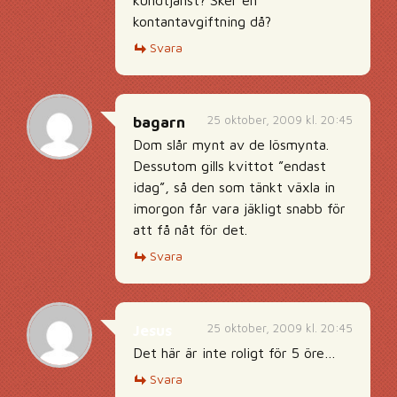
kundtjänst? Sker en
kontantavgiftning då?
Svara
25 oktober, 2009 kl. 20:45
bagarn
Dom slår mynt av de lösmynta.
Dessutom gills kvittot ”endast
idag”, så den som tänkt växla in
imorgon får vara jäkligt snabb för
att få nåt för det.
Svara
25 oktober, 2009 kl. 20:45
Jesus
Det här är inte roligt för 5 öre…
Svara