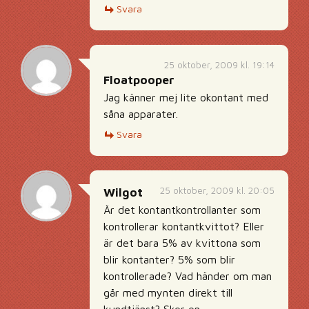
Svara
25 oktober, 2009 kl. 19:14
Floatpooper
Jag känner mej lite okontant med
såna apparater.
Svara
25 oktober, 2009 kl. 20:05
Wilgot
Är det kontantkontrollanter som
kontrollerar kontantkvittot? Eller
är det bara 5% av kvittona som
blir kontanter? 5% som blir
kontrollerade? Vad händer om man
går med mynten direkt till