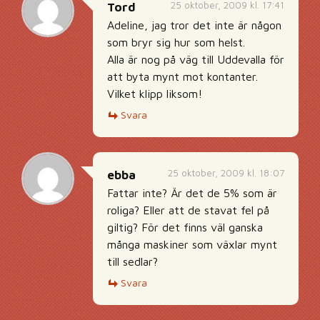
25 oktober, 2009 kl. 17:41
Tord
Adeline, jag tror det inte är någon
som bryr sig hur som helst.
Alla är nog på väg till Uddevalla för
att byta mynt mot kontanter.
Vilket klipp liksom!
Svara
25 oktober, 2009 kl. 18:07
ebba
Fattar inte? Är det de 5% som är
roliga? Eller att de stavat fel på
giltig? För det finns väl ganska
många maskiner som växlar mynt
till sedlar?
Svara