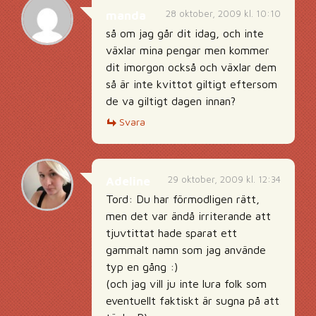
28 oktober, 2009 kl. 10:10
manda
så om jag går dit idag, och inte
växlar mina pengar men kommer
dit imorgon också och växlar dem
så är inte kvittot giltigt eftersom
de va giltigt dagen innan?
Svara
29 oktober, 2009 kl. 12:34
Adeline
Tord: Du har förmodligen rätt,
men det var ändå irriterande att
tjuvtittat hade sparat ett
gammalt namn som jag använde
typ en gång :)
(och jag vill ju inte lura folk som
eventuellt faktiskt är sugna på att