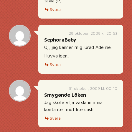
tävla ;P)
Svara
29 oktober, 2009 kl. 20:53
SephoraBaby
Oj, jag känner mig lurad Adeline..
Huvvaligen..
Svara
31 oktober, 2009 kl. 00:10
Smygande Löken
Jag skulle vilja växla in mina
kontanter mot lite cash.
Svara