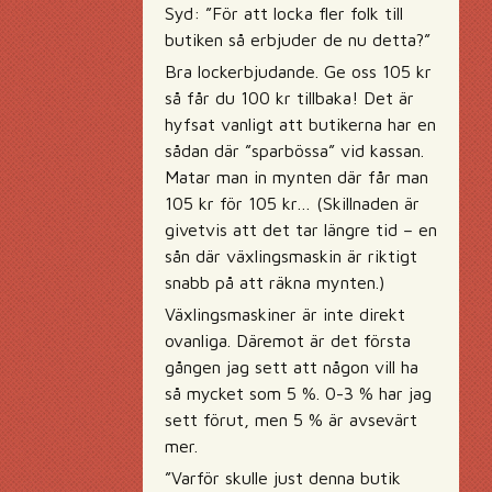
Syd: ”För att locka fler folk till
butiken så erbjuder de nu detta?”
Bra lockerbjudande. Ge oss 105 kr
så får du 100 kr tillbaka! Det är
hyfsat vanligt att butikerna har en
sådan där ”sparbössa” vid kassan.
Matar man in mynten där får man
105 kr för 105 kr… (Skillnaden är
givetvis att det tar längre tid – en
sån där växlingsmaskin är riktigt
snabb på att räkna mynten.)
Växlingsmaskiner är inte direkt
ovanliga. Däremot är det första
gången jag sett att någon vill ha
så mycket som 5 %. 0-3 % har jag
sett förut, men 5 % är avsevärt
mer.
”Varför skulle just denna butik