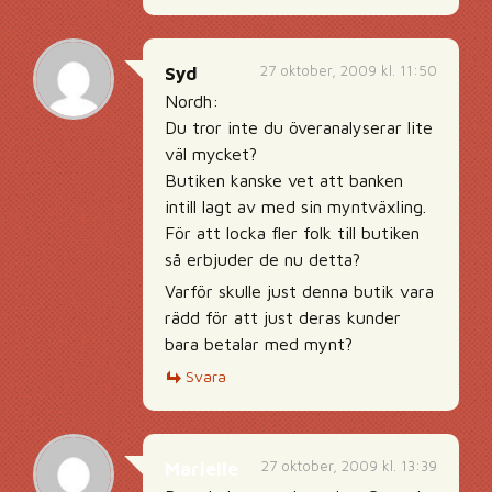
27 oktober, 2009 kl. 11:50
Syd
Nordh:
Du tror inte du överanalyserar lite
väl mycket?
Butiken kanske vet att banken
intill lagt av med sin myntväxling.
För att locka fler folk till butiken
så erbjuder de nu detta?
Varför skulle just denna butik vara
rädd för att just deras kunder
bara betalar med mynt?
Svara
27 oktober, 2009 kl. 13:39
Marielle