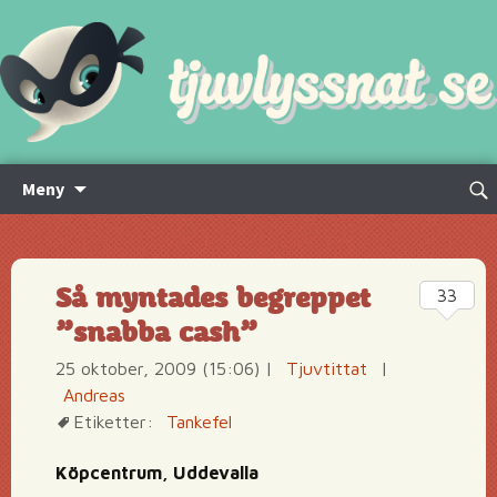
Hoppa
Sök
Meny
till
efte
innehåll
Så myntades begreppet
33
”snabba cash”
25 oktober, 2009 (15:06)
|
Tjuvtittat
|
Andreas
Etiketter:
Tankefel
Köpcentrum, Uddevalla