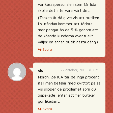
var kassapersonalen som får lida
skulle det inte vara värt det.
(Tanken är då givetvis att butiken
i slutändan kommer att förlora
mer pengar än de 5 % genom att
de köande kunderna eventuellt
väljer en annan butik nästa gång.)
Svara
27 oktober, 2009 kl. 11:41
sis
Nordh: på ICA tar de inga procent
ifall man betalar med kvittot på så
vis slipper de problemet som du
påpekade, antar att fler butiker
gör likadant.
Svara