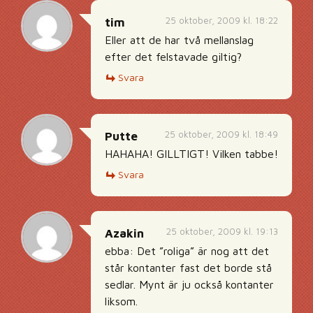
25 oktober, 2009 kl. 18:22
tim
Eller att de har två mellanslag
efter det felstavade giltig?
Svara
25 oktober, 2009 kl. 18:49
Putte
HAHAHA! GILLTIGT! Vilken tabbe!
Svara
25 oktober, 2009 kl. 19:13
Azakin
ebba: Det ”roliga” är nog att det
står kontanter fast det borde stå
sedlar. Mynt är ju också kontanter
liksom.