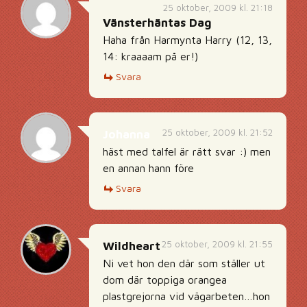
25 oktober, 2009 kl. 21:18
Vänsterhäntas Dag
Haha från Harmynta Harry (12, 13,
14: kraaaam på er!)
Svara
25 oktober, 2009 kl. 21:52
Johanna
häst med talfel är rätt svar :) men
en annan hann före
Svara
25 oktober, 2009 kl. 21:55
Wildheart
Ni vet hon den där som ställer ut
dom där toppiga orangea
plastgrejorna vid vägarbeten…hon