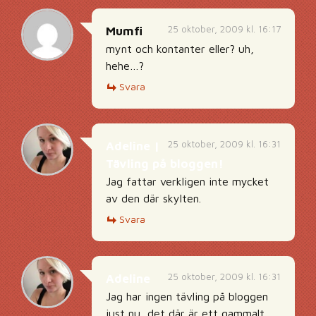
25 oktober, 2009 kl. 16:17
Mumfi
mynt och kontanter eller? uh,
hehe…?
Svara
25 oktober, 2009 kl. 16:31
Adeline |
Tävling på bloggen!
Jag fattar verkligen inte mycket
av den där skylten.
Svara
25 oktober, 2009 kl. 16:31
Adeline
Jag har ingen tävling på bloggen
just nu, det där är ett gammalt