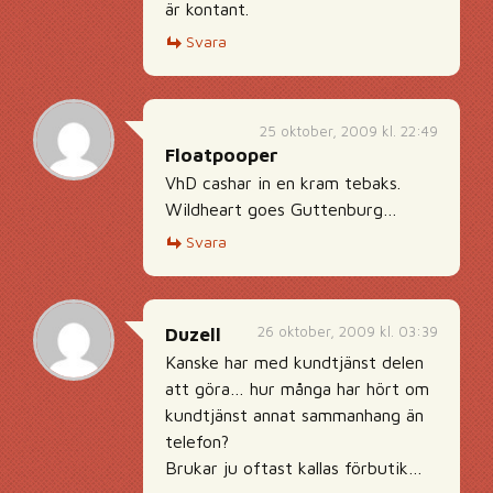
är kontant.
Svara
25 oktober, 2009 kl. 22:49
Floatpooper
VhD cashar in en kram tebaks.
Wildheart goes Guttenburg…
Svara
26 oktober, 2009 kl. 03:39
Duzell
Kanske har med kundtjänst delen
att göra… hur många har hört om
kundtjänst annat sammanhang än
telefon?
Brukar ju oftast kallas förbutik…