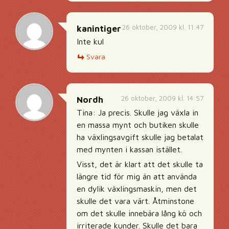
26 oktober, 2009 kl. 11:47
kanintiger
Inte kul
Svara
26 oktober, 2009 kl. 14:57
Nordh
Tina: Ja precis. Skulle jag växla in
en massa mynt och butiken skulle
ha växlingsavgift skulle jag betalat
med mynten i kassan istället.
Visst, det är klart att det skulle ta
längre tid för mig än att använda
en dylik växlingsmaskin, men det
skulle det vara värt. Åtminstone
om det skulle innebära lång kö och
irriterade kunder. Skulle det bara