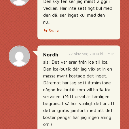
Den skylten ser jag minst 2 ggr i
veckan. Har inte sett ngt kul med
den då, ser inget kul med den
nu…
Svara
27 oktober, 2009 kl. 17:36
Nordh
sis: Det varierar från Ica till Ica.
Den Ica-butik där jag växlat in en
massa mynt kostade det inget.
Däremot har jag sett åtminstone
någon Ica-butik som vill ha % för
servicen. (Mitt urval är tämligen
begränsat så hur vanligt det är att
det är gratis jämfört med att det
kostar pengar har jag ingen aning
om.)