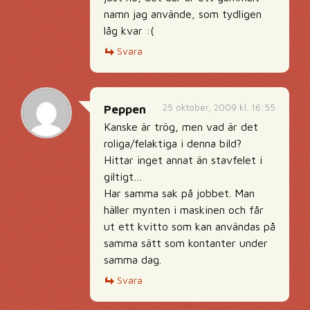
namn jag använde, som tydligen
låg kvar :(
Svara
25 oktober, 2009 kl. 16:55
Peppen
Kanske är trög, men vad är det
roliga/felaktiga i denna bild?
Hittar inget annat än stavfelet i
giltigt…
Har samma sak på jobbet. Man
häller mynten i maskinen och får
ut ett kvitto som kan användas på
samma sätt som kontanter under
samma dag.
Svara