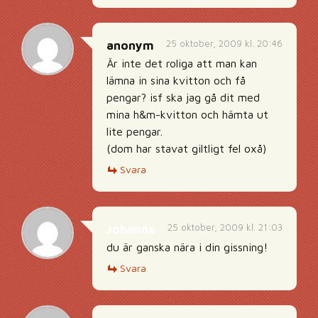
25 oktober, 2009 kl. 20:46
anonym
Är inte det roliga att man kan
lämna in sina kvitton och få
pengar? isf ska jag gå dit med
mina h&m-kvitton och hämta ut
lite pengar.
(dom har stavat giltligt fel oxå)
Svara
25 oktober, 2009 kl. 21:03
Johanna
du är ganska nära i din gissning!
Svara