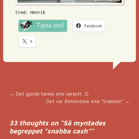
Cred: Henrik
Tipsa oss!
Facebook
X
Inläggsnavigering
←
Det gjorde henne inte särskilt :D
Det var åtminstone inte ”Stabben”
→
33 thoughts on “
Så myntades
begreppet ”snabba cash”
”