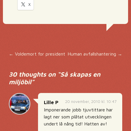
X
Inläggsnavigering
←
Voldemort for president
Human avfallshantering
→
30 thoughts on “
Så skapas en
miljöbil
”
20 november, 2010 kl. 10:47
Lille P
Imponerande jobb tjuvtittare har
lagt ner som plåtat utvecklingen
undert lå nång tid! Hatten av!