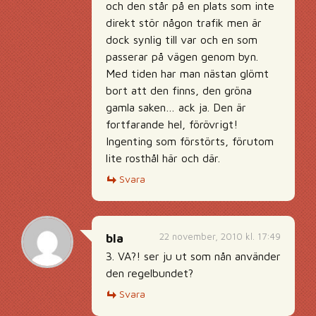
och den står på en plats som inte
direkt stör någon trafik men är
dock synlig till var och en som
passerar på vägen genom byn.
Med tiden har man nästan glömt
bort att den finns, den gröna
gamla saken… ack ja. Den är
fortfarande hel, förövrigt!
Ingenting som förstörts, förutom
lite rosthål här och där.
Svara
22 november, 2010 kl. 17:49
bla
3. VA?! ser ju ut som nån använder
den regelbundet?
Svara