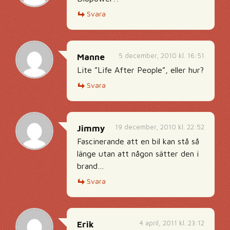
Svara
5 december, 2010 kl. 16:51
Manne
Lite ”Life After People”, eller hur?
Svara
19 december, 2010 kl. 22:52
Jimmy
Fascinerande att en bil kan stå så
länge utan att någon sätter den i
brand…
Svara
4 april, 2011 kl. 23:12
Erik