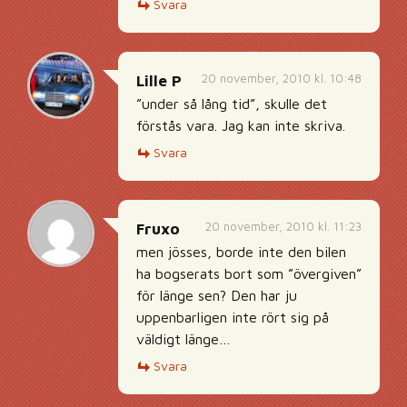
Svara
20 november, 2010 kl. 10:48
Lille P
”under så lång tid”, skulle det
förstås vara. Jag kan inte skriva.
Svara
20 november, 2010 kl. 11:23
Fruxo
men jösses, borde inte den bilen
ha bogserats bort som ”övergiven”
för länge sen? Den har ju
uppenbarligen inte rört sig på
väldigt länge…
Svara