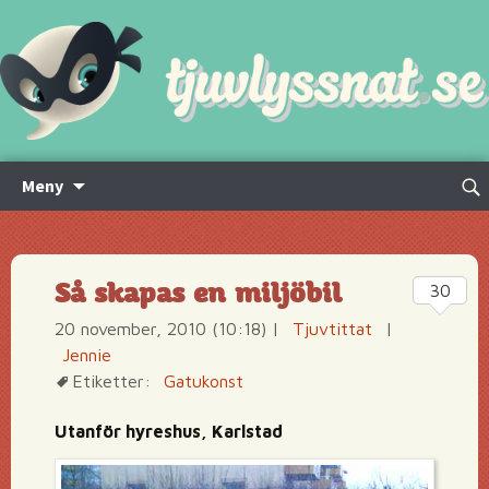
Hoppa
Sök
Meny
till
efte
innehåll
Så skapas en miljöbil
30
20 november, 2010 (10:18)
|
Tjuvtittat
|
Jennie
Etiketter:
Gatukonst
Utanför hyreshus, Karlstad