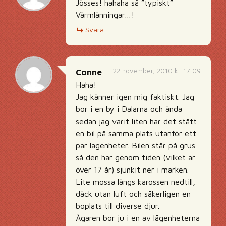
Jösses! hahaha så ”typiskt”
Värmlänningar…!
Svara
22 november, 2010 kl. 17:09
Conne
Haha!
Jag känner igen mig faktiskt. Jag
bor i en by i Dalarna och ända
sedan jag varit liten har det stått
en bil på samma plats utanför ett
par lägenheter. Bilen står på grus
så den har genom tiden (vilket är
över 17 år) sjunkit ner i marken.
Lite mossa längs karossen nedtill,
däck utan luft och säkerligen en
boplats till diverse djur.
Ägaren bor ju i en av lägenheterna