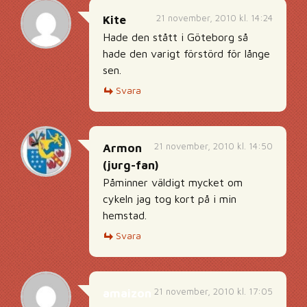
21 november, 2010 kl. 14:24
Kite
Hade den stått i Göteborg så
hade den varigt förstörd för långe
sen.
Svara
21 november, 2010 kl. 14:50
Armon
(jurg-fan)
Påminner väldigt mycket om
cykeln jag tog kort på i min
hemstad.
Svara
21 november, 2010 kl. 17:05
amaizon