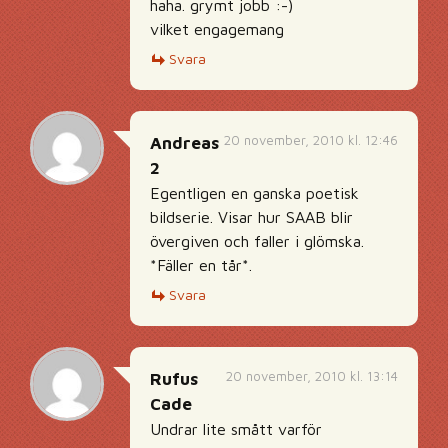
haha. grymt jobb :-)
vilket engagemang
Svara
20 november, 2010 kl. 12:46
Andreas
2
Egentligen en ganska poetisk
bildserie. Visar hur SAAB blir
övergiven och faller i glömska.
*Fäller en tår*.
Svara
20 november, 2010 kl. 13:14
Rufus
Cade
Undrar lite smått varför