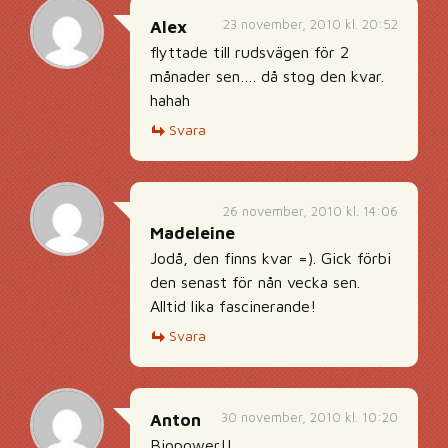
23 november, 2010 kl. 20:52
Alex
flyttade till rudsvägen för 2
månader sen…. då stog den kvar.
hahah
Svara
26 november, 2010 kl. 14:06
Madeleine
Jodå, den finns kvar =). Gick förbi
den senast för nån vecka sen.
Alltid lika fascinerande!
Svara
30 november, 2010 kl. 10:20
Anton
Biopower!!