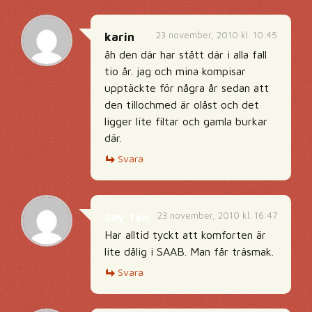
23 november, 2010 kl. 10:45
karin
åh den där har stått där i alla fall
tio år. jag och mina kompisar
upptäckte för några år sedan att
den tillochmed är olåst och det
ligger lite filtar och gamla burkar
där.
Svara
23 november, 2010 kl. 16:47
Say Tan
Har alltid tyckt att komforten är
lite dålig i SAAB. Man får träsmak.
Svara