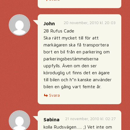
20 november, 2010 kl. 20:03
John
28 Rufus Cade
Ska rätt mycket till för att
markägaren ska få transportera
bort en bil från en parkering om
parkeringsbestämmelserna
uppfylls. Även om den ser
köroduglig ut finns det en ägare
till bilen och h*n kanske använder
bilen en gång vart femte år.
Svara
21 november, 2010 kl. 02:27
Sabina
kolla Rudsvägen….. ;) Vet inte om