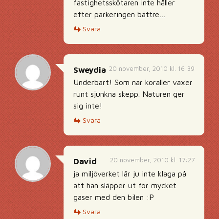
fastighetsskötaren inte håller
efter parkeringen bättre…
Svara
20 november, 2010 kl. 16:39
Sweydia
Underbart! Som nar koraller vaxer
runt sjunkna skepp. Naturen ger
sig inte!
Svara
20 november, 2010 kl. 17:27
David
ja miljöverket lär ju inte klaga på
att han släpper ut för mycket
gaser med den bilen :P
Svara