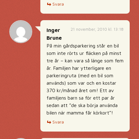
Svara
21 november, 2010 kl. 13:18
Inger
Brune
På min gårdsparkering står en bil
som inte rörts ur fläcken på minst
tre år – kan vara så länge som fem
år. Familjen har ytterligare en
parkeringruta (med en bil som
används) som var och en kostar
370 kr/månad året om! Ett av
familjens barn sa för ett par år
sedan att ”de ska börja använda
bilen när mamma får körkort”!
Svara