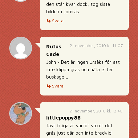
den står kvar dock, tog sista
bilden i somras.
Svara
21 november, 2010 kl. 11:07
Rufus
Cade
John> Det är ingen ursäkt för att
inte klippa gräs och hålla efter
buskage…
Svara
21 november, 2010 kl. 12:40
littlepuppy88
fast fråga är varför växer det
gräs just där och inte bredvid