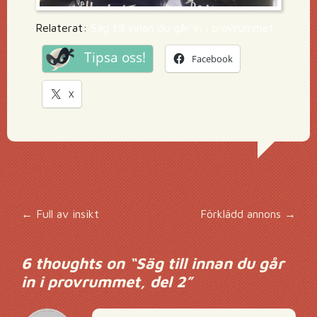
Relaterat:
Säg till innan du går in i provrummet
Tipsa oss!
Facebook
X
Inläggsnavigering
←
Full av insikt
Förklädd annons
→
6 thoughts on “
Säg till innan du går
in i provrummet, del 2
”