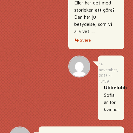
Eller har det med
storleken att göra?
Den har ju
betydelse, som vi
alla vet…..
Svara
14
november,
2013 kl.
13:59
Ubbelubb
Sofia
är för
kvinnor.