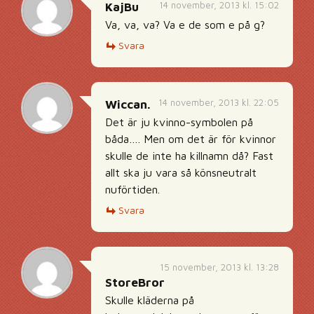
14 november, 2013 kl. 15:02
KajBu
Va, va, va? Va e de som e på g?
Svara
14 november, 2013 kl. 22:05
Wiccan.
Det är ju kvinno-symbolen på
båda…. Men om det är för kvinnor
skulle de inte ha killnamn då? Fast
allt ska ju vara så könsneutralt
nuförtiden.
Svara
15 november, 2013 kl. 13:28
StoreBror
Skulle kläderna på