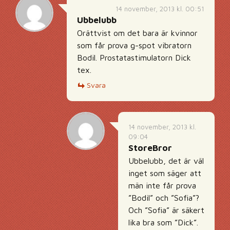
14 november, 2013 kl. 00:51
Ubbelubb
Orättvist om det bara är kvinnor
som får prova g-spot vibratorn
Bodil. Prostatastimulatorn Dick
tex.
Svara
14 november, 2013 kl.
09:04
StoreBror
Ubbelubb, det är väl
inget som säger att
män inte får prova
”Bodil” och ”Sofia”?
Och ”Sofia” är säkert
lika bra som ”Dick”.