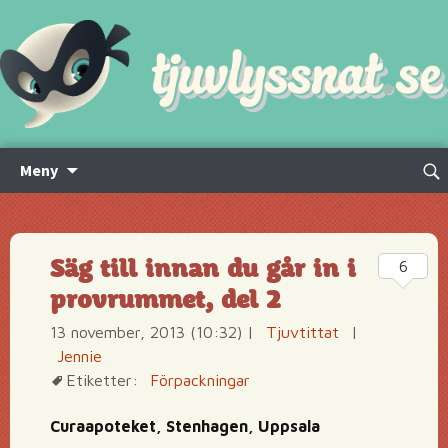
Hoppa
Sök
Meny
till
efte
innehåll
Säg till innan du går in i
6
provrummet, del 2
13 november, 2013 (10:32)
|
Tjuvtittat
|
Jennie
Etiketter:
Förpackningar
Curaapoteket, Stenhagen, Uppsala