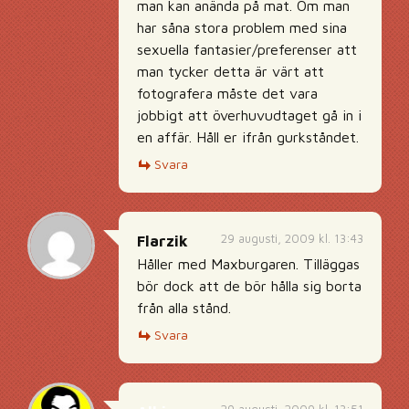
man kan anända på mat. Om man
har såna stora problem med sina
sexuella fantasier/preferenser att
man tycker detta är värt att
fotografera måste det vara
jobbigt att överhuvudtaget gå in i
en affär. Håll er ifrån gurkståndet.
Svara
29 augusti, 2009 kl. 13:43
Flarzik
Håller med Maxburgaren. Tilläggas
bör dock att de bör hålla sig borta
från alla stånd.
Svara
29 augusti, 2009 kl. 13:51