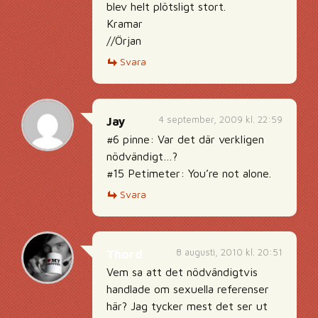
blev helt plötsligt stort.
Kramar
//Örjan
Svara
4 september, 2009 kl. 22:59
Jay
#6 pinne: Var det där verkligen
nödvändigt…?
#15 Petimeter: You’re not alone.
Svara
8 augusti, 2010 kl. 20:51
Thord
Vem sa att det nödvändigtvis
handlade om sexuella referenser
här? Jag tycker mest det ser ut