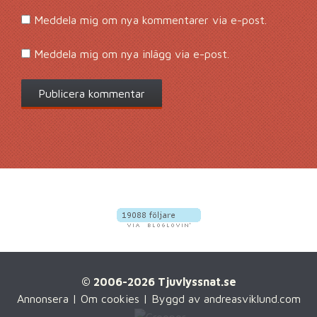
Meddela mig om nya kommentarer via e-post.
Meddela mig om nya inlägg via e-post.
© 2006-2026 Tjuvlyssnat.se
Annonsera
|
Om cookies
| Byggd av
andreasviklund.com