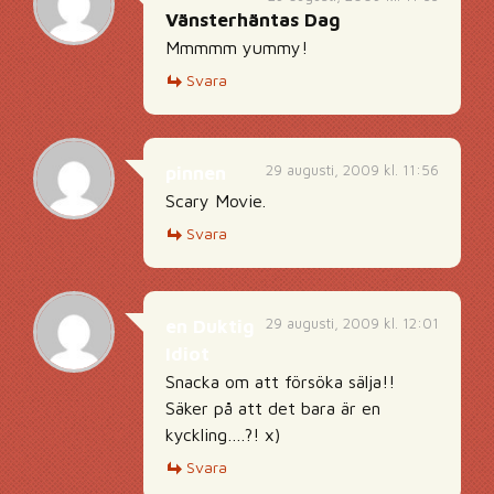
Vänsterhäntas Dag
Mmmmm yummy!
Svara
29 augusti, 2009 kl. 11:56
pinnen
Scary Movie.
Svara
29 augusti, 2009 kl. 12:01
en Duktig
Idiot
Snacka om att försöka sälja!!
Säker på att det bara är en
kyckling….?! x)
Svara