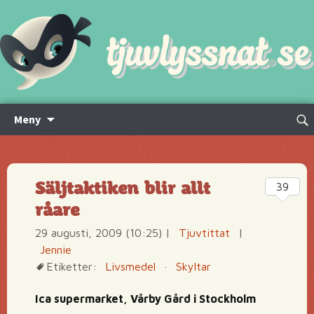
Hoppa
Sök
Meny
till
efte
innehåll
Säljtaktiken blir allt
39
råare
29 augusti, 2009 (10:25)
|
Tjuvtittat
|
Jennie
Etiketter:
Livsmedel
·
Skyltar
Ica supermarket, Vårby Gård i Stockholm