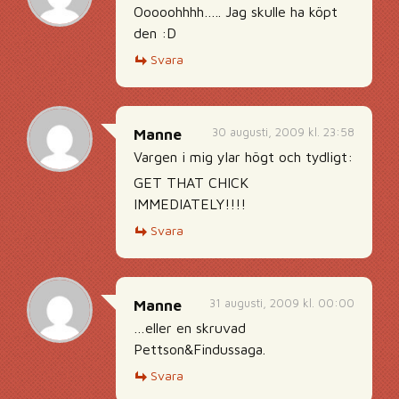
Ooooohhhh….. Jag skulle ha köpt
den :D
Svara
30 augusti, 2009 kl. 23:58
Manne
Vargen i mig ylar högt och tydligt:
GET THAT CHICK
IMMEDIATELY!!!!
Svara
31 augusti, 2009 kl. 00:00
Manne
…eller en skruvad
Pettson&Findussaga.
Svara