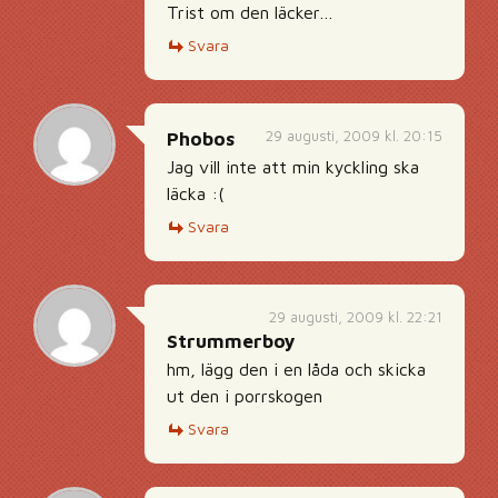
Trist om den läcker…
Svara
29 augusti, 2009 kl. 20:15
Phobos
Jag vill inte att min kyckling ska
läcka :(
Svara
29 augusti, 2009 kl. 22:21
Strummerboy
hm, lägg den i en låda och skicka
ut den i porrskogen
Svara