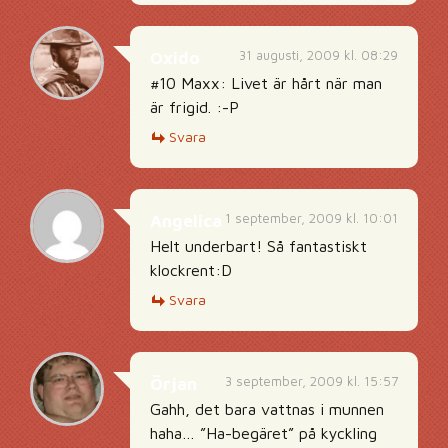
31 augusti, 2009 kl. 08:29
Oxido
#10 Maxx: Livet är hårt när man
är frigid. :-P
Svara
1 september, 2009 kl. 10:01
Angelica
Helt underbart! Så fantastiskt
klockrent:D
Svara
3 september, 2009 kl. 15:57
Örjan
Gahh, det bara vattnas i munnen
haha… ”Ha-begäret” på kyckling