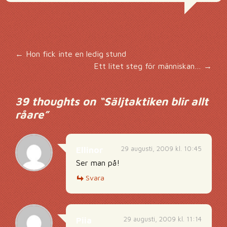
Inläggsnavigering
←
Hon fick inte en ledig stund
Ett litet steg för människan…
→
39 thoughts on “
Säljtaktiken blir allt
råare
”
29 augusti, 2009 kl. 10:45
Ellinor
Ser man på!
Svara
29 augusti, 2009 kl. 11:14
Piia