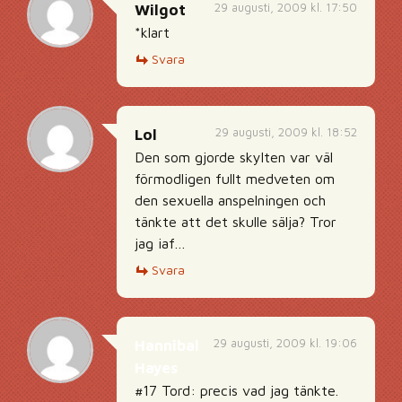
29 augusti, 2009 kl. 17:50
Wilgot
*klart
Svara
29 augusti, 2009 kl. 18:52
Lol
Den som gjorde skylten var väl
förmodligen fullt medveten om
den sexuella anspelningen och
tänkte att det skulle sälja? Tror
jag iaf…
Svara
29 augusti, 2009 kl. 19:06
Hannibal
Hayes
#17 Tord: precis vad jag tänkte.