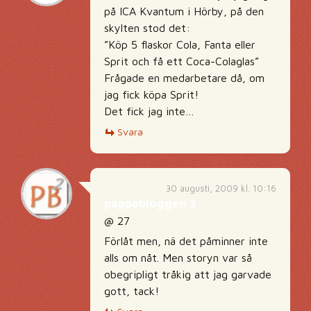
på ICA Kvantum i Hörby, på den
skylten stod det:
”Köp 5 flaskor Cola, Fanta eller
Sprit och få ett Coca-Colaglas”
Frågade en medarbetare då, om
jag fick köpa Sprit!
Det fick jag inte…
Svara
30 augusti, 2009 kl. 10:16
pappabloggen 2
@ 27
Förlåt men, nä det påminner inte
alls om nåt. Men storyn var så
obegripligt tråkig att jag garvade
gott, tack!