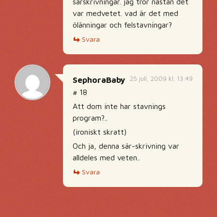
särskrivningar. jag tror nästan det
var medvetet. vad är det med
ölänningar och felstavningar?
Svara
25 juli, 2009 kl. 13:49
SephoraBaby
# 18
Att dom inte har stavnings
program?..
(ironiskt skratt)
Och ja, denna sär-skrivning var
alldeles med veten..
Svara