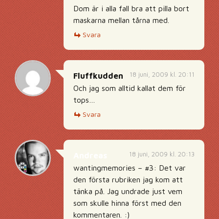
Dom är i alla fall bra att pilla bort
maskarna mellan tårna med.
Svara
18 juni, 2009 kl. 20:11
Fluffkudden
Och jag som alltid kallat dem för
tops…
Svara
18 juni, 2009 kl. 20:13
Andreas
wantingmemories – #3: Det var
den första rubriken jag kom att
tänka på. Jag undrade just vem
som skulle hinna först med den
kommentaren. :)