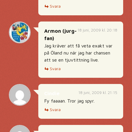
Svara
18 juni, 2009 kl. 20:18
Armon (jurg-
fan)
Jag kräver att få veta exakt var
på Öland nu när jag har chansen
att se en tjuvtittning live.
Svara
18 juni, 2009 kl. 21:15
Cindie
Fy faaaan. Tror jag spyr.
Svara