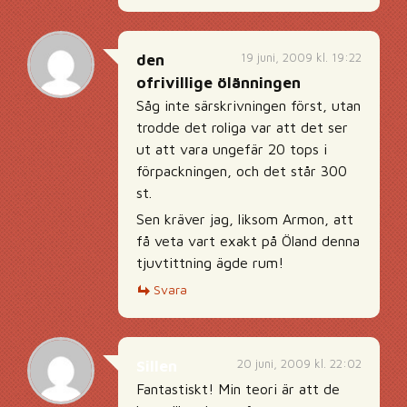
19 juni, 2009 kl. 19:22
den
ofrivillige ölänningen
Såg inte särskrivningen först, utan
trodde det roliga var att det ser
ut att vara ungefär 20 tops i
förpackningen, och det står 300
st.
Sen kräver jag, liksom Armon, att
få veta vart exakt på Öland denna
tjuvtittning ägde rum!
Svara
20 juni, 2009 kl. 22:02
Sillen
Fantastiskt! Min teori är att de