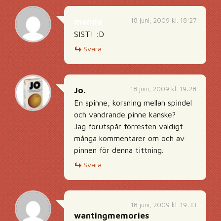
18 juni, 2009 kl. 18:27
manda
SIST! :D
Svara
18 juni, 2009 kl. 19:28
Jo.
En spinne, korsning mellan spindel
och vandrande pinne kanske?
Jag förutspår förresten väldigt
många kommentarer om och av
pinnen för denna tittning.
Svara
18 juni, 2009 kl. 19:33
wantingmemories