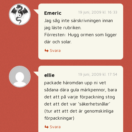
19 juni, 2009 kl. 16:33
Emeric
Jag såg inte särskrivningen innan
jag läste rubriken.
Förresten: Hugg ormen som ligger
där och solar.
Svara
19 juni, 2009 kl. 17:54
ellie
packade häromdan upp ni vet
sådana dära gula märkpennor, bara
det att på varje förpackning stog
det att det var ’säkerhetsnålar’
(tur att att det är genomskinliga
förpackningar)
Svara