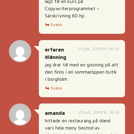
lagt till en kurs på
Copywriterprogrammet –
Särskrivning 60 hp.
Svara
25 juni, 2009 kl. 04:52
erfaren
ölänning
jag drar till med en gissning på att
den finns i en sommaröppen butik
i borgholm
Svara
29 juni, 2009 kl. 16:43
amanda
hittade en restaurang på öland
vars hela meny bestod av