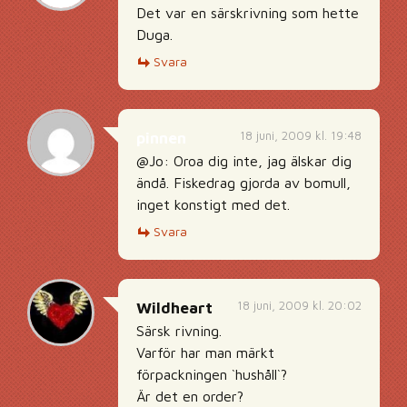
Det var en särskrivning som hette
Duga.
Svara
18 juni, 2009 kl. 19:48
pinnen
@Jo: Oroa dig inte, jag älskar dig
ändå. Fiskedrag gjorda av bomull,
inget konstigt med det.
Svara
18 juni, 2009 kl. 20:02
Wildheart
Särsk rivning.
Varför har man märkt
förpackningen `hushåll`?
Är det en order?