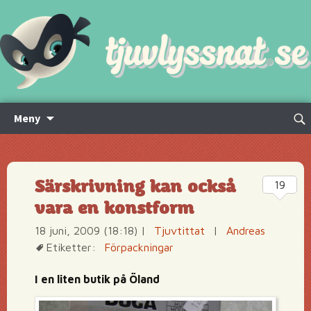
Hoppa
Sök
Meny
till
efte
innehåll
Särskrivning kan också
19
vara en konstform
18 juni, 2009 (18:18)
|
Tjuvtittat
|
Andreas
Etiketter:
Förpackningar
I en liten butik på Öland