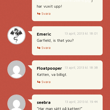
buzz-18077-1365181268-6.jpg
)
har vuxit upp!
Svara
13 april, 2013 kl. 18:01
Emeric
Garfield, is that you?
Svara
13 april, 2013 kl. 18:38
Floatpooper
Katten, va billigt.
Svara
13 april, 2013 kl. 19:44
seebra
”Har man sätt på katten!”