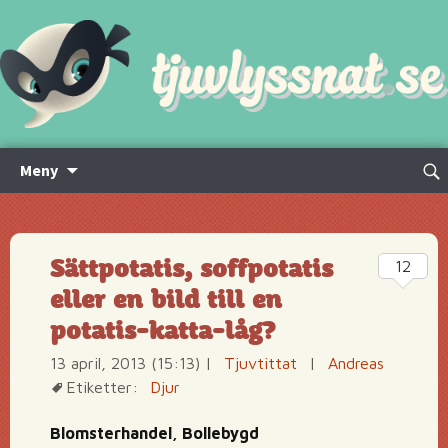
Hoppa
Sök
Meny
till
efte
innehåll
Sättpotatis, soffpotatis
12
eller en bild till en
potatis-katta-låg?
13 april, 2013 (15:13)
|
Tjuvtittat
|
Andreas
Etiketter:
Djur
Blomsterhandel, Bollebygd