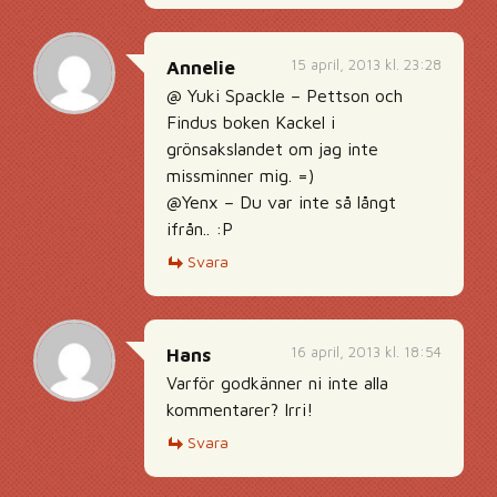
15 april, 2013 kl. 23:28
Annelie
@ Yuki Spackle – Pettson och
Findus boken Kackel i
grönsakslandet om jag inte
missminner mig. =)
@Yenx – Du var inte så långt
ifrån.. :P
Svara
16 april, 2013 kl. 18:54
Hans
Varför godkänner ni inte alla
kommentarer? Irri!
Svara