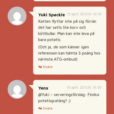
15 april, 2013 kl. 10:14
Yuki Spackle
Katten flyttar inte på sig förrän
det har satts lite korv och
köttbullar. Man kan inte leva på
bara potatis.
(Och ja, de som känner igen
referensen kan hämta 3 poäng hos
närmsta ATG-ombud)
Svara
15 april, 2013 kl. 16:35
Yenx
@Yuki – serveringsförslag: Findus
potatisgratäng? ;)
Svara