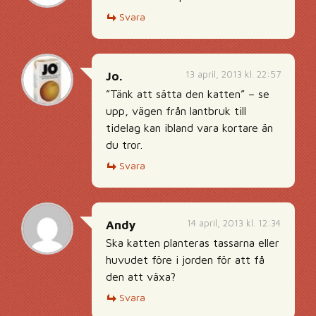
Svara
13 april, 2013 kl. 22:57
Jo.
”Tänk att sätta den katten” – se
upp, vägen från lantbruk till
tidelag kan ibland vara kortare än
du tror.
Svara
14 april, 2013 kl. 12:34
Andy
Ska katten planteras tassarna eller
huvudet före i jorden för att få
den att växa?
Svara