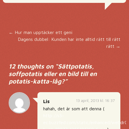
Inläggsnavigering
←
Hur man upptäcker ett geni
Dagens dubbel: Kunden har inte alltid rätt till rätt
rätt
→
12 thoughts on “
Sättpotatis,
soffpotatis eller en bild till en
potatis-katta-låg?
”
13 april, 2013 kl. 16:37
Lis
hahah, det är som att denna (
http://s3-
ec.buzzfed.com/static/enhanced/webdr0