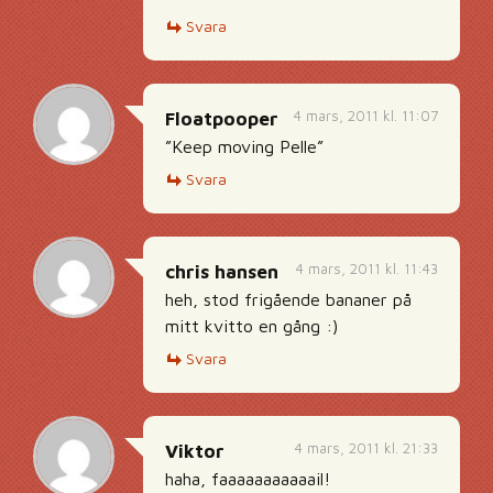
Svara
4 mars, 2011 kl. 11:07
Floatpooper
”Keep moving Pelle”
Svara
4 mars, 2011 kl. 11:43
chris hansen
heh, stod frigående bananer på
mitt kvitto en gång :)
Svara
4 mars, 2011 kl. 21:33
Viktor
haha, faaaaaaaaaaail!