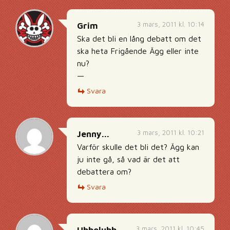
3 mars, 2011 kl. 10:14
Grim
Ska det bli en lång debatt om det
ska heta Frigående Ägg eller inte
nu?
—
Svara
3 mars, 2011 kl. 10:21
Jenny...
Varför skulle det bli det? Ägg kan
ju inte gå, så vad är det att
debattera om?
Svara
3 mars, 2011 kl. 10:45