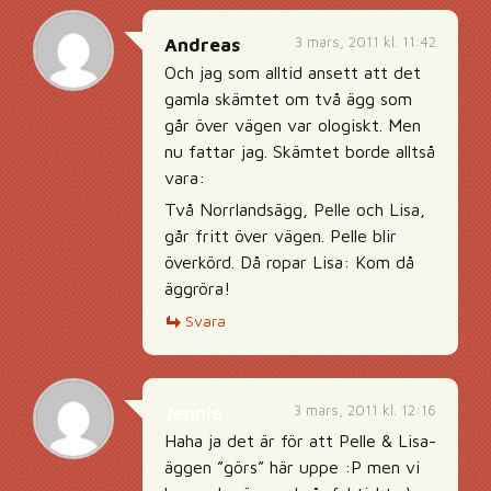
3 mars, 2011 kl. 11:42
Andreas
Och jag som alltid ansett att det
gamla skämtet om två ägg som
går över vägen var ologiskt. Men
nu fattar jag. Skämtet borde alltså
vara:
Två Norrlandsägg, Pelle och Lisa,
går fritt över vägen. Pelle blir
överkörd. Då ropar Lisa: Kom då
äggröra!
Svara
3 mars, 2011 kl. 12:16
Jennie
Haha ja det är för att Pelle & Lisa-
äggen ”görs” här uppe :P men vi