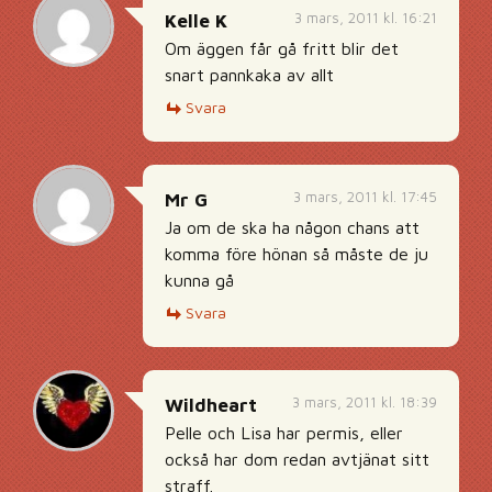
3 mars, 2011 kl. 16:21
Kelle K
Om äggen får gå fritt blir det
snart pannkaka av allt
Svara
3 mars, 2011 kl. 17:45
Mr G
Ja om de ska ha någon chans att
komma före hönan så måste de ju
kunna gå
Svara
3 mars, 2011 kl. 18:39
Wildheart
Pelle och Lisa har permis, eller
också har dom redan avtjänat sitt
straff.