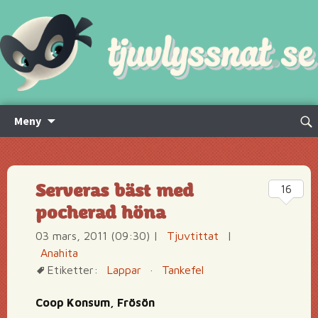
Hoppa
Sök
Meny
till
efte
innehåll
Serveras bäst med
16
pocherad höna
03 mars, 2011 (09:30)
|
Tjuvtittat
|
Anahita
Etiketter:
Lappar
·
Tankefel
Coop Konsum, Frösön