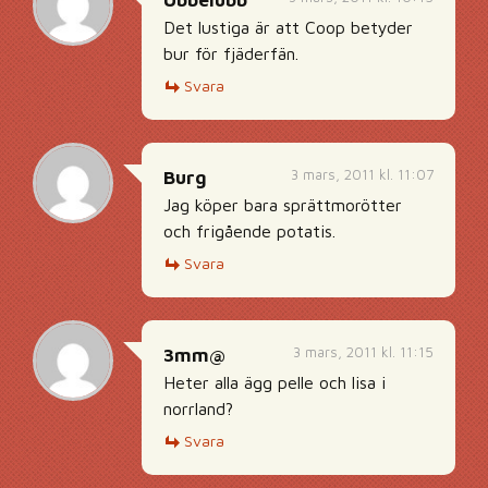
Ubbelubb
Det lustiga är att Coop betyder
bur för fjäderfän.
Svara
3 mars, 2011 kl. 11:07
Burg
Jag köper bara sprättmorötter
och frigående potatis.
Svara
3 mars, 2011 kl. 11:15
3mm@
Heter alla ägg pelle och lisa i
norrland?
Svara