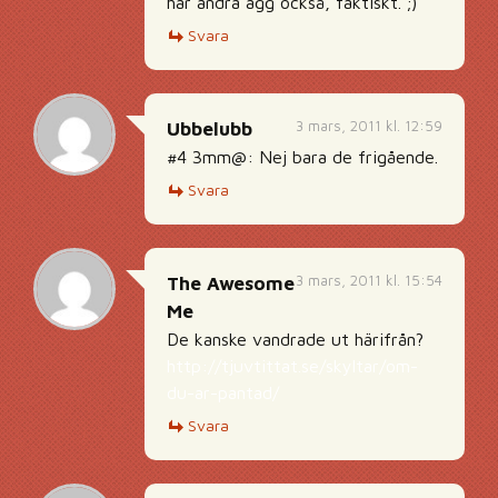
har andra ägg också, faktiskt. ;)
Svara
3 mars, 2011 kl. 12:59
Ubbelubb
#4 3mm@: Nej bara de frigående.
Svara
3 mars, 2011 kl. 15:54
The Awesome
Me
De kanske vandrade ut härifrån?
http://tjuvtittat.se/skyltar/om-
du-ar-pantad/
Svara