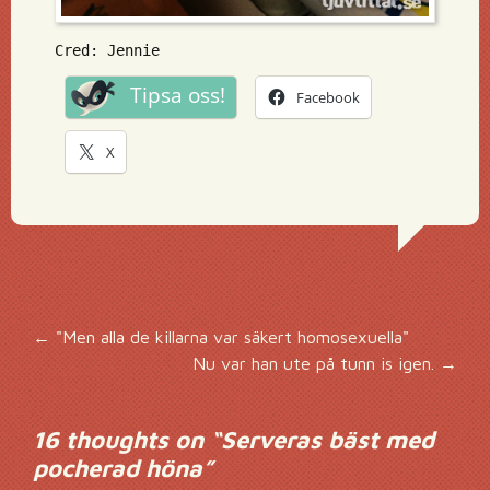
Cred: Jennie
Tipsa oss!
Facebook
X
Inläggsnavigering
←
"Men alla de killarna var säkert homosexuella"
Nu var han ute på tunn is igen.
→
16 thoughts on “
Serveras bäst med
pocherad höna
”