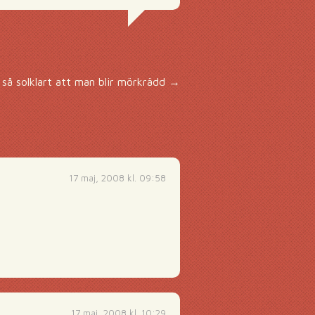
 så solklart att man blir mörkrädd
→
17 maj, 2008 kl. 09:58
17 maj, 2008 kl. 10:29