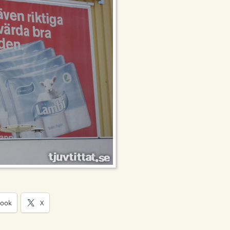
book
X