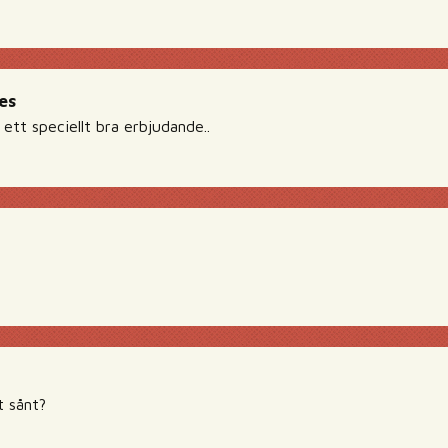
es
 ett speciellt bra erbjudande..
t sånt?