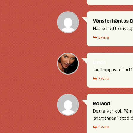
Vänsterhäntas 
Hur ser ett oriktig
Svara
Linda
Jag hoppas att #11 s
Svara
Roland
Detta var kul. Påm
lantmännen” stod d
Svara