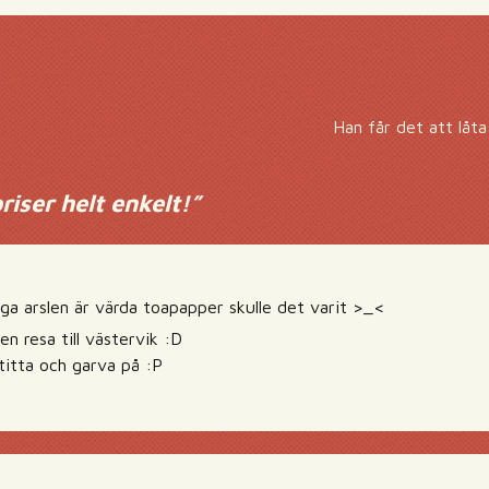
Han får det att låta
riser helt enkelt!
”
iga arslen är värda toapapper skulle det varit >_<
en resa till västervik :D
 titta och garva på :P