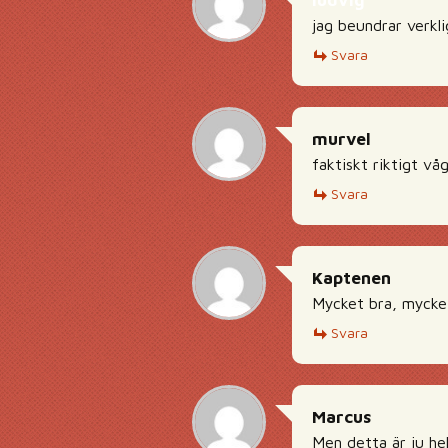
ludvig
jag beundrar verkl
Svara
murvel
faktiskt riktigt vå
Svara
Kaptenen
Mycket bra, mycke
Svara
Marcus
Men detta är ju he