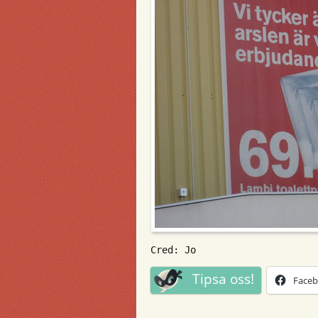
Cred: Jo
Tipsa oss!
Face