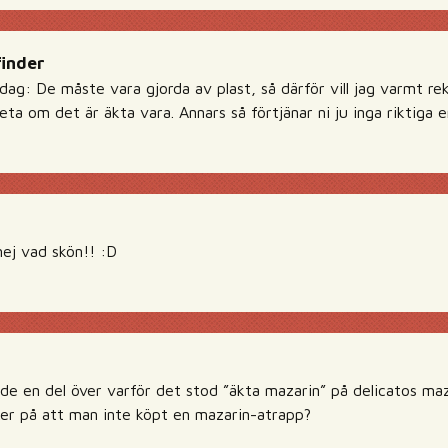
finder
dag: De måste vara gjorda av plast, så därför vill jag varmt r
veta om det är äkta vara. Annars så förtjänar ni ju inga riktiga 
 vad skön!! :D
de en del över varför det stod ”äkta mazarin” på delicatos maza
ker på att man inte köpt en mazarin-atrapp?