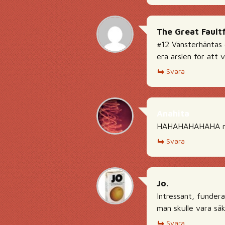
The Great Fault
#12 Vänsterhäntas 
era arslen för att 
Svara
Anahita
HAHAHAHAHAHA nej
Svara
Jo.
Intressant, fundera
man skulle vara sä
Svara