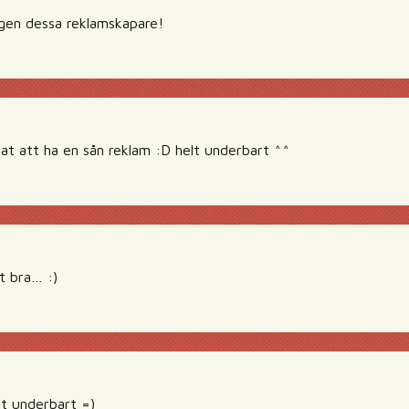
igen dessa reklamskapare!
gat att ha en sån reklam :D helt underbart ^^
t bra… :)
lt underbart =)