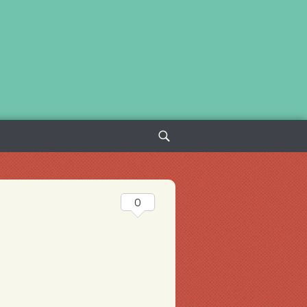
Sök
efter:
0