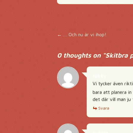
Inläggsnavigering
←
… Och nu är vi ihop!
0 thoughts on “
Skitbra p
Nikky
Vi tycker även rikt
bara att planera in 
det där vill man ju
Svara