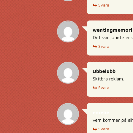
Svara
wantingmemori
Det var ju inte ens
Svara
Ubbelubb
Skitbra reklam.
Svara
emelie
vem kommer på all
Svara