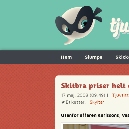
Hoppa
Hem
Slumpa
Skick
till
innehåll
Skitbra priser helt
17 maj, 2008 (09:49)
|
Tjuvtitt
Etiketter:
Skyltar
Utanför affären Karlssons, Vä