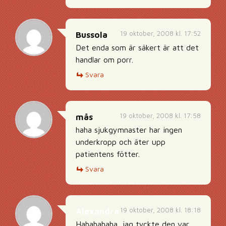
19 oktober, 2008 kl. 17:52
Bussola
Det enda som är säkert är att det
handlar om porr.
Svara
19 oktober, 2008 kl. 17:58
mås
haha sjukgymnaster har ingen
underkropp och äter upp
patientens fötter.
Svara
19 oktober, 2008 kl. 18:18
Alexandra
Hahahahaha, jag tyckte den var