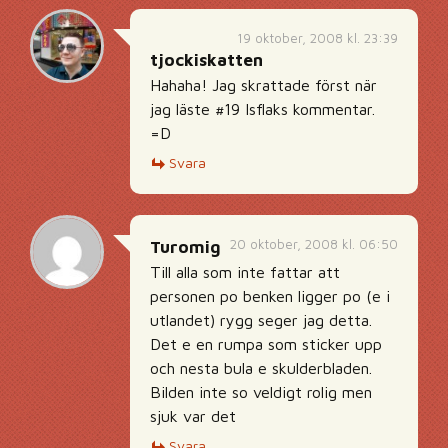
19 oktober, 2008 kl. 23:39
tjockiskatten
Hahaha! Jag skrattade först när
jag läste #19 Isflaks kommentar.
=D
Svara
20 oktober, 2008 kl. 06:50
Turomig
Till alla som inte fattar att
personen po benken ligger po (e i
utlandet) rygg seger jag detta.
Det e en rumpa som sticker upp
och nesta bula e skulderbladen.
Bilden inte so veldigt rolig men
sjuk var det
Svara