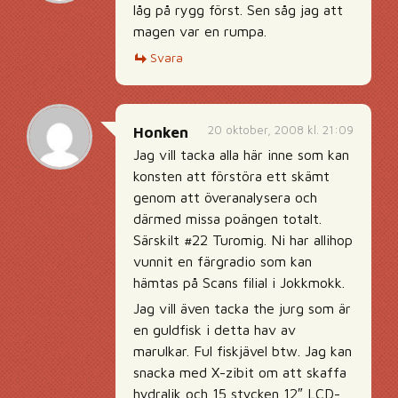
låg på rygg först. Sen såg jag att
magen var en rumpa.
Svara
20 oktober, 2008 kl. 21:09
Honken
Jag vill tacka alla här inne som kan
konsten att förstöra ett skämt
genom att överanalysera och
därmed missa poängen totalt.
Särskilt #22 Turomig. Ni har allihop
vunnit en färgradio som kan
hämtas på Scans filial i Jokkmokk.
Jag vill även tacka the jurg som är
en guldfisk i detta hav av
marulkar. Ful fiskjävel btw. Jag kan
snacka med X-zibit om att skaffa
hydralik och 15 stycken 12″ LCD-