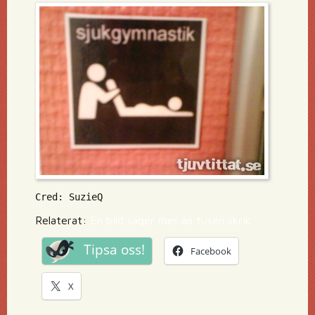
Cred: SuzieQ
Relaterat:
En bild säger mer än tusen skrik
Tipsa oss!
Facebook
X