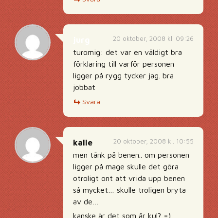
20 oktober, 2008 kl. 09:26
jurg
turomig: det var en väldigt bra
förklaring till varför personen
ligger på rygg tycker jag. bra
jobbat
Svara
20 oktober, 2008 kl. 10:55
kalle
men tänk på benen.. om personen
ligger på mage skulle det göra
otroligt ont att vrida upp benen
så mycket… skulle troligen bryta
av de…
kanske är det som är kul? =)