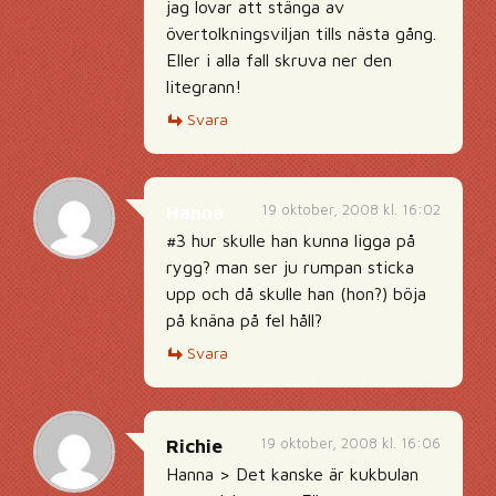
jag lovar att stänga av
övertolkningsviljan tills nästa gång.
Eller i alla fall skruva ner den
litegrann!
Svara
19 oktober, 2008 kl. 16:02
Hanna
#3 hur skulle han kunna ligga på
rygg? man ser ju rumpan sticka
upp och då skulle han (hon?) böja
på knäna på fel håll?
Svara
19 oktober, 2008 kl. 16:06
Richie
Hanna > Det kanske är kukbulan