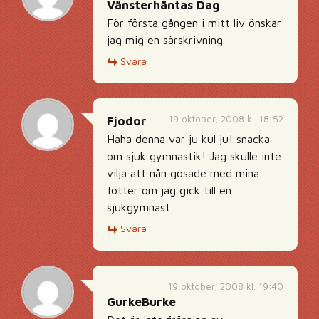
Vänsterhäntas Dag
För första gången i mitt liv önskar
jag mig en särskrivning.
Svara
19 oktober, 2008 kl. 18:52
Fjodor
Haha denna var ju kul ju! snacka
om sjuk gymnastik! Jag skulle inte
vilja att nån gosade med mina
fötter om jag gick till en
sjukgymnast.
Svara
19 oktober, 2008 kl. 19:40
GurkeBurke