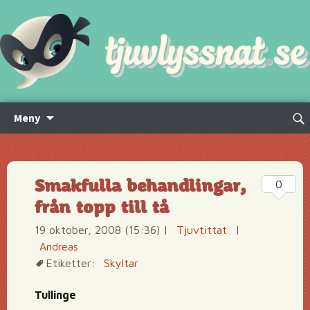
Hoppa
Sök
Meny
till
efte
innehåll
Smakfulla behandlingar,
0
från topp till tå
19 oktober, 2008 (15:36)
|
Tjuvtittat
|
Andreas
Etiketter:
Skyltar
Tullinge