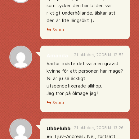
som tycker den här bilden var
riktigt underhållande. älskar att
den är lite långsökt (:
Svara
21 oktober, 2008 kl. 12:53
Amanda
Varför måste det vara en gravid
kvinna för att personen har mage?
Ni är ju så äckligt
utseendefixerade allihop.
Jag tror på ölmage jag!
Svara
21 oktober, 2008 kl. 13:26
Ubbelubb
#6 Tjuv-Andreas: Nej, fortsätt.