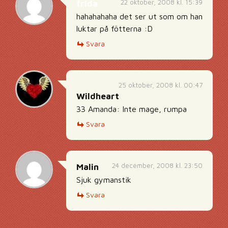
22 oktober, 2008 kl. 15:39
frida
hahahahaha det ser ut som om han
luktar på fötterna :D
Svara
25 oktober, 2008 kl. 00:47
Wildheart
33 Amanda: Inte mage, rumpa
Svara
24 december, 2008 kl. 23:50
Malin
Sjuk gymanstik
Svara