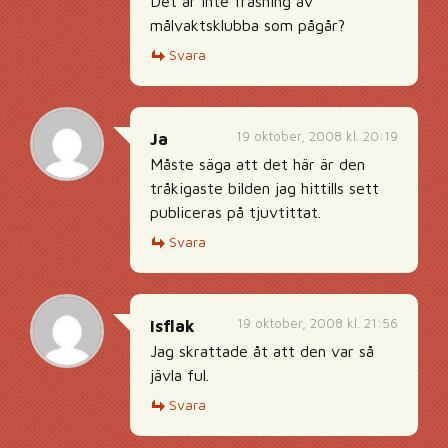
Det är inte fräsning av
målvaktsklubba som pågår?
Svara
19 oktober, 2008 kl. 20:19
Ja
Måste säga att det här är den
tråkigaste bilden jag hittills sett
publiceras på tjuvtittat.
Svara
19 oktober, 2008 kl. 21:56
Isflak
Jag skrattade åt att den var så
jävla ful.
Svara