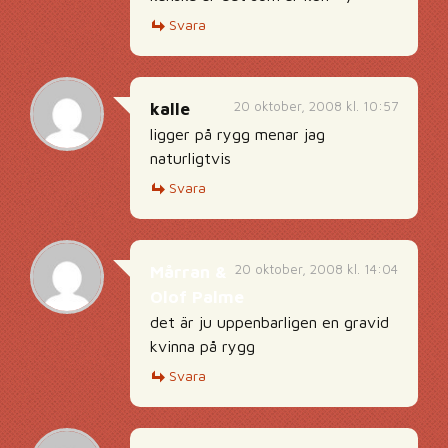
Svara
20 oktober, 2008 kl. 10:57
kalle
ligger på rygg menar jag
naturligtvis
Svara
20 oktober, 2008 kl. 14:04
Mårran &
Olof Palme
det är ju uppenbarligen en gravid
kvinna på rygg
Svara