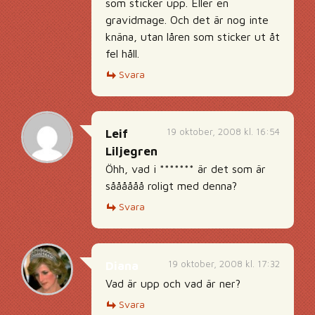
som sticker upp. Eller en
gravidmage. Och det är nog inte
knäna, utan låren som sticker ut åt
fel håll.
Svara
19 oktober, 2008 kl. 16:54
Leif
Liljegren
Öhh, vad i ******* är det som är
såååååå roligt med denna?
Svara
19 oktober, 2008 kl. 17:32
Diana
Vad är upp och vad är ner?
Svara