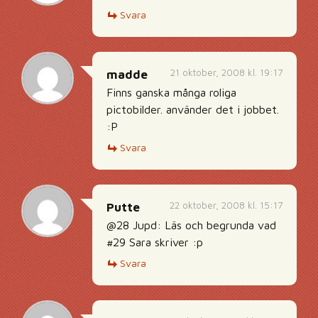
Svara
21 oktober, 2008 kl. 19:17
madde
Finns ganska många roliga
pictobilder. använder det i jobbet.
:P
Svara
22 oktober, 2008 kl. 15:17
Putte
@28 Jupd: Läs och begrunda vad
#29 Sara skriver :p
Svara