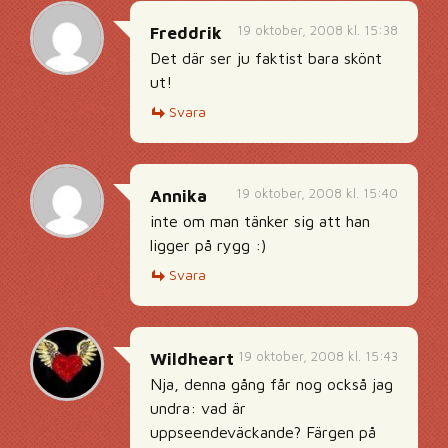
19 oktober, 2008 kl. 15:38
Freddrik
Det där ser ju faktist bara skönt
ut!
Svara
19 oktober, 2008 kl. 15:40
Annika
inte om man tänker sig att han
ligger på rygg :)
Svara
19 oktober, 2008 kl. 15:43
Wildheart
Nja, denna gång får nog också jag
undra: vad är
uppseendeväckande? Färgen på