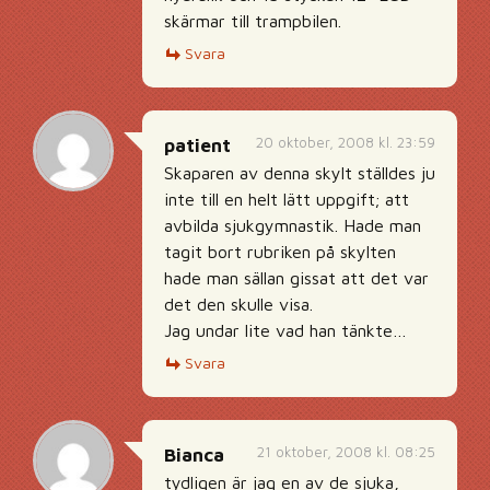
skärmar till trampbilen.
Svara
20 oktober, 2008 kl. 23:59
patient
Skaparen av denna skylt ställdes ju
inte till en helt lätt uppgift; att
avbilda sjukgymnastik. Hade man
tagit bort rubriken på skylten
hade man sällan gissat att det var
det den skulle visa.
Jag undar lite vad han tänkte…
Svara
21 oktober, 2008 kl. 08:25
Bianca
tydligen är jag en av de sjuka,