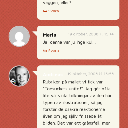
väggen, eller?
Svara
19 oktober, 2008 kl. 15:44
Maria
Ja, denna var ju inge kul…
Svara
19 oktober, 2008 kl. 15:58
Andreas
Rubriken på mailet vi fick var
”Toesuckers unite!”. Jag gör ofta
lite väl vilda tolkningar av den här
typen av illustrationer, så jag
förstår de osäkra reaktionerna
även om jag själv fnissade åt
bilden. Det var ett gränsfall, men