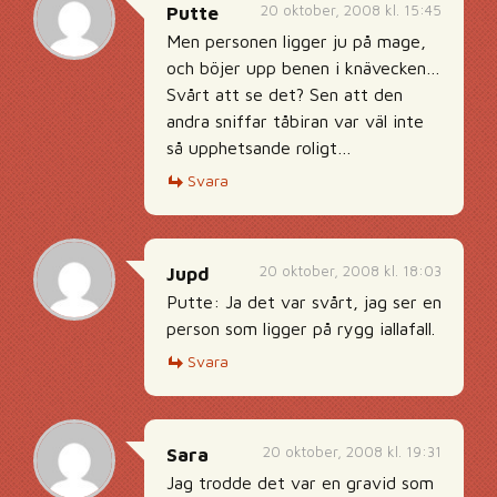
20 oktober, 2008 kl. 15:45
Putte
Men personen ligger ju på mage,
och böjer upp benen i knävecken…
Svårt att se det? Sen att den
andra sniffar tåbiran var väl inte
så upphetsande roligt…
Svara
20 oktober, 2008 kl. 18:03
Jupd
Putte: Ja det var svårt, jag ser en
person som ligger på rygg iallafall.
Svara
20 oktober, 2008 kl. 19:31
Sara
Jag trodde det var en gravid som