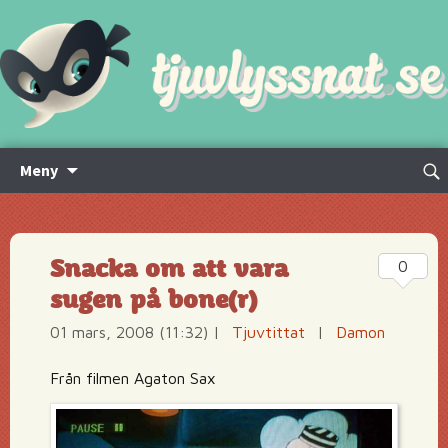
Hoppa
Sök
Meny
till
efte
innehåll
Snacka om att vara
0
sugen på bone(r)
01 mars, 2008 (11:32)
|
Tjuvtittat
|
Damon
Från filmen Agaton Sax