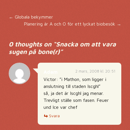
Inläggsnavigering
←
Globala bekymmer
Planering är A och O för ett lyckat biobesök
→
0 thoughts on “
Snacka om att vara
sugen på bone(r)
”
2 mars, 2008 kl. 20:51
Adam
Victor: ”i Mathon, som ligger i
anslutning till staden Iscghl”
så, ja det är Iscghl jag menar.
Trevligt ställe som fasen. Feuer
und Ice var chef
Svara