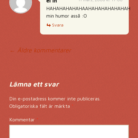
el'in
HAHAHAHAHAHAAHAHAHAHAHAHAH
min humor asså :O
Svara
Kommentarsnavig
← Äldre kommentarer
Lämna ett svar
Din e-postadress kommer inte publiceras.
Obligatoriska fält är märkta
*
Kommentar
*