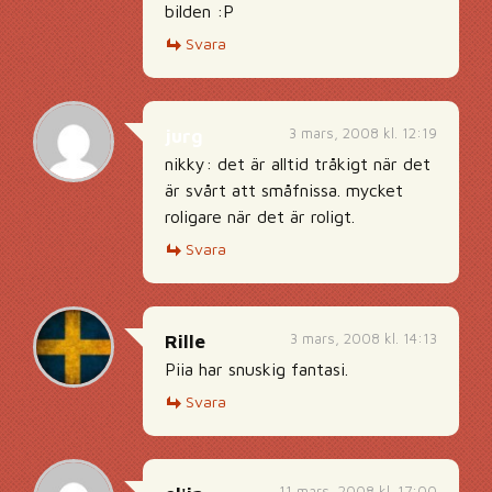
bilden :P
Svara
3 mars, 2008 kl. 12:19
jurg
nikky: det är alltid tråkigt när det
är svårt att småfnissa. mycket
roligare när det är roligt.
Svara
3 mars, 2008 kl. 14:13
Rille
Piia har snuskig fantasi.
Svara
11 mars, 2008 kl. 17:00