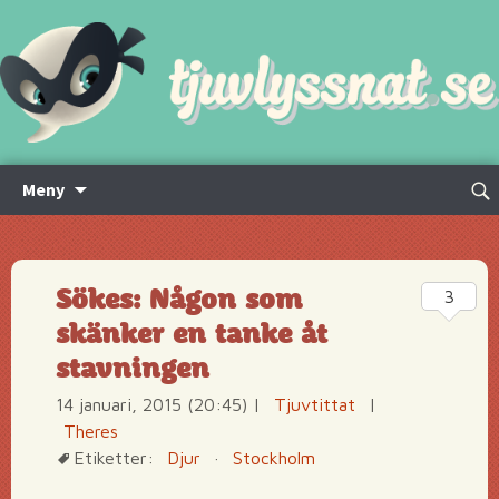
Hoppa
Sök
Meny
till
efte
innehåll
Sökes: Någon som
3
skänker en tanke åt
stavningen
14 januari, 2015 (20:45)
|
Tjuvtittat
|
Theres
Etiketter:
Djur
·
Stockholm