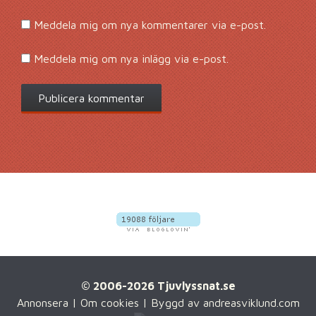
Meddela mig om nya kommentarer via e-post.
Meddela mig om nya inlägg via e-post.
© 2006-2026 Tjuvlyssnat.se
Annonsera
|
Om cookies
| Byggd av
andreasviklund.com