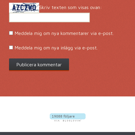
Skriv texten som visas ovan:
Meddela mig om nya kommentarer via e-post.
Meddela mig om nya inlägg via e-post.