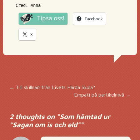
Cred: Anna
Tipsa oss!
Facebook
X
Inläggsnavigering
←
Till skillnad från Livets Hårda Skola?
Empati på partikelnivå
→
2 thoughts on “
Som hämtad ur
”Sagan om is och eld”
”