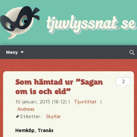
Hoppa
Sök
Meny
till
efte
innehåll
Som hämtad ur ”Sagan
2
om is och eld”
10 januari, 2015 (18:12)
|
Tjuvtittat
|
Andreas
Etiketter:
Skyltar
Hemköp, Tranås