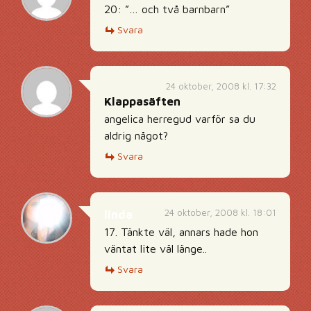
20: ”… och två barnbarn”
Svara
24 oktober, 2008 kl. 17:32
Klappasäften
angelica herregud varför sa du
aldrig något?
Svara
24 oktober, 2008 kl. 18:01
linda
17. Tänkte väl, annars hade hon
väntat lite väl länge..
Svara