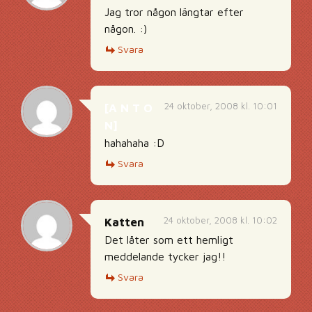
Jag tror någon längtar efter
någon. :)
Svara
24 oktober, 2008 kl. 10:01
[A N T O
N]
hahahaha :D
Svara
24 oktober, 2008 kl. 10:02
Katten
Det låter som ett hemligt
meddelande tycker jag!!
Svara