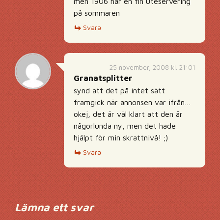
men 1906 har en fin uteservering
på sommaren
Svara
25 november, 2008 kl. 21:01
Granatsplitter
synd att det på intet sätt
framgick när annonsen var ifrån…
okej, det är väl klart att den är
någorlunda ny, men det hade
hjälpt för min skrattnivå! ;)
Svara
Lämna ett svar