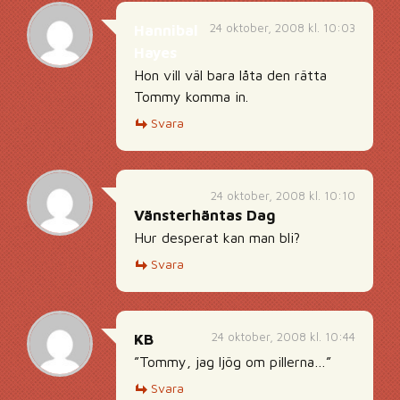
24 oktober, 2008 kl. 10:03
Hannibal
Hayes
Hon vill väl bara låta den rätta
Tommy komma in.
Svara
24 oktober, 2008 kl. 10:10
Vänsterhäntas Dag
Hur desperat kan man bli?
Svara
24 oktober, 2008 kl. 10:44
KB
”Tommy, jag ljög om pillerna…”
Svara