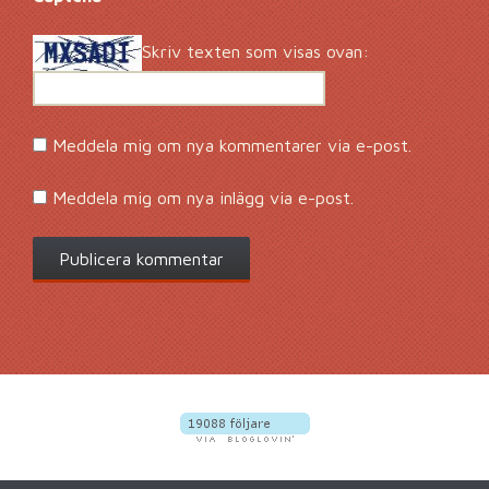
Skriv texten som visas ovan:
Meddela mig om nya kommentarer via e-post.
Meddela mig om nya inlägg via e-post.