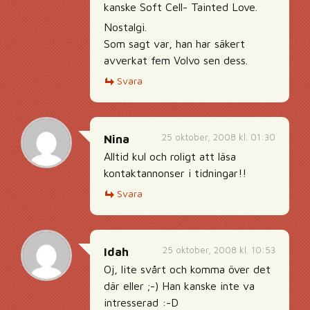
kanske Soft Cell- Tainted Love.
Nostalgi.
Som sagt var, han har säkert
avverkat fem Volvo sen dess.
Svara
25 oktober, 2008 kl. 01:30
Nina
Alltid kul och roligt att läsa
kontaktannonser i tidningar!!
Svara
25 oktober, 2008 kl. 10:53
Idah
Oj, lite svårt och komma över det
där eller ;-) Han kanske inte va
intresserad :-D