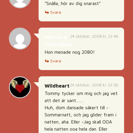
”Snälla, hör av dig snarast”
Svara
24 oktober, 2008 kl. 23:46
Mårran &
Olof Palme
Hon menade nog 2080!
Svara
24 oktober, 2008 kl. 23:56
Wildheart
Tommy tycker om mig och jag vet
att det är sant……
Huh, dom dansade säkert till -
Sommarnatt, och jag glider fram i
natten, aha. Eller -Jag skall OOA
hela natten ooa hela dan. Eller