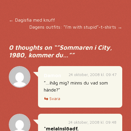
Inläggsnavigering
←
Dagisfia med knuff
Dagens outfits: ”I’m with stupid”-t-shirts
→
0 thoughts on “
”Sommaren i City,
1980, kommer du…”
”
24 oktober, 2008 kl. 09:47
Damon
”…ihåg mig? minns du vad som
hände?”
Svara
24 oktober, 2008 kl. 09:48
*melalnslöadf.