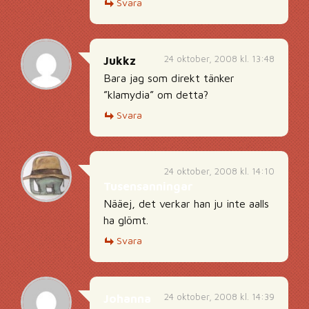
Svara
24 oktober, 2008 kl. 13:48
Jukkz
Bara jag som direkt tänker
”klamydia” om detta?
Svara
24 oktober, 2008 kl. 14:10
Tusensanningar
Nääej, det verkar han ju inte aalls
ha glömt.
Svara
24 oktober, 2008 kl. 14:39
Johanna