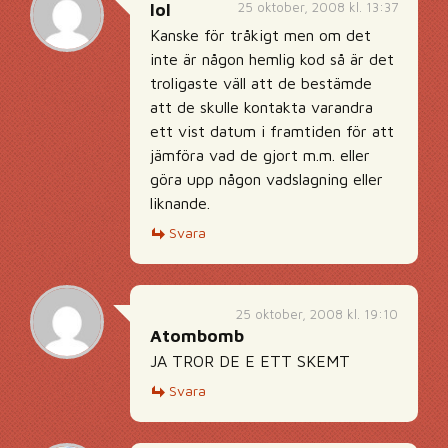
25 oktober, 2008 kl. 13:37
lol
Kanske för tråkigt men om det
inte är någon hemlig kod så är det
troligaste väll att de bestämde
att de skulle kontakta varandra
ett vist datum i framtiden för att
jämföra vad de gjort m.m. eller
göra upp någon vadslagning eller
liknande.
Svara
25 oktober, 2008 kl. 19:10
Atombomb
JA TROR DE E ETT SKEMT
Svara