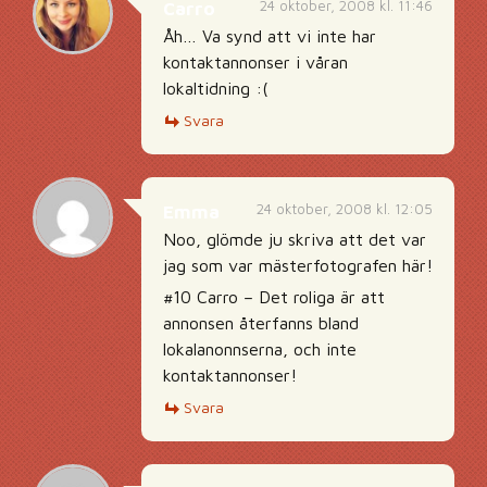
24 oktober, 2008 kl. 11:46
Carro
Åh… Va synd att vi inte har
kontaktannonser i våran
lokaltidning :(
Svara
24 oktober, 2008 kl. 12:05
Emma
Noo, glömde ju skriva att det var
jag som var mästerfotografen här!
#10 Carro – Det roliga är att
annonsen återfanns bland
lokalanonnserna, och inte
kontaktannonser!
Svara