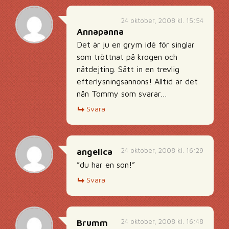
24 oktober, 2008 kl. 15:54
Annapanna
Det är ju en grym idé för singlar
som tröttnat på krogen och
nätdejting. Sätt in en trevlig
efterlysningsannons! Alltid är det
nån Tommy som svarar…
Svara
24 oktober, 2008 kl. 16:29
angelica
”du har en son!”
Svara
24 oktober, 2008 kl. 16:48
Brumm