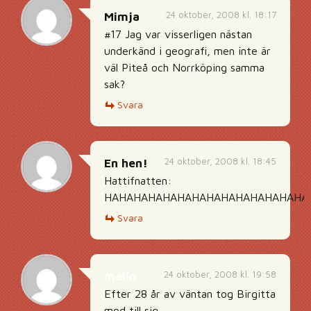
24 oktober, 2008 kl. 18:17
Mimja
#17 Jag var visserligen nästan
underkänd i geografi, men inte är
väl Piteå och Norrköping samma
sak?
Svara
24 oktober, 2008 kl. 18:45
En hen!
Hattifnatten:
HAHAHAHAHAHAHAHAHAHAHAHAHAHA
Svara
24 oktober, 2008 kl. 19:58
malin
Efter 28 år av väntan tog Birgitta
mod till sig..