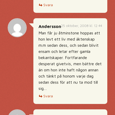
Svara
25 oktober, 2008 kl. 12:44
Andersson
Man får ju åtminstone hoppas att
hon levt ett liv med äktenskap
m.m sedan dess, och sedan blivit
ensam och letar efter gamla
bekantskaper. Fortfarande
desperat givetvis, men bättre det
än om hon inte haft någon annan
och tänkt på honom varje dag
sedan dess för att nu ta mod till
sig…
Svara