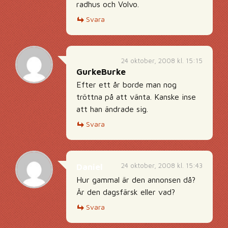
radhus och Volvo.
Svara
24 oktober, 2008 kl. 15:15
GurkeBurke
Efter ett år borde man nog
tröttna på att vänta. Kanske inse
att han ändrade sig.
Svara
24 oktober, 2008 kl. 15:43
Daniel
Hur gammal är den annonsen då?
Är den dagsfärsk eller vad?
Svara