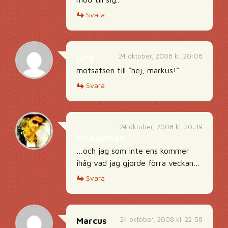
Svara
24 oktober, 2008 kl. 20:08
jurg
motsatsen till ”hej, markus!”
Svara
24 oktober, 2008 kl. 20:39
MickeyMike
…och jag som inte ens kommer
ihåg vad jag gjorde förra veckan…
Svara
24 oktober, 2008 kl. 22:58
Marcus