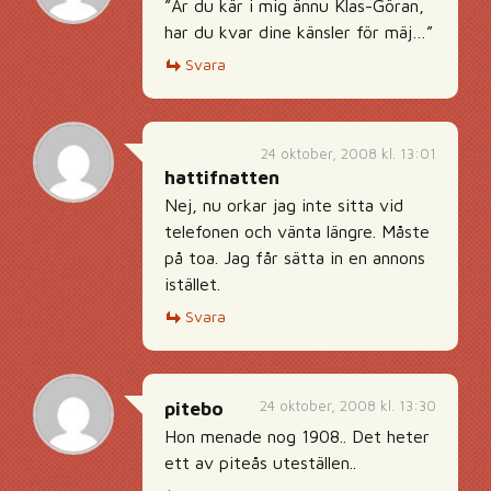
”Är du kär i mig ännu Klas-Göran,
har du kvar dine känsler för mäj…”
Svara
24 oktober, 2008 kl. 13:01
hattifnatten
Nej, nu orkar jag inte sitta vid
telefonen och vänta längre. Måste
på toa. Jag får sätta in en annons
istället.
Svara
24 oktober, 2008 kl. 13:30
pitebo
Hon menade nog 1908.. Det heter
ett av piteås uteställen..