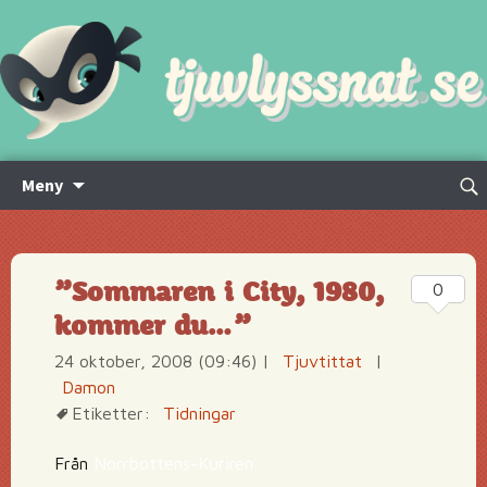
Hoppa
Sök
Meny
till
efte
innehåll
”Sommaren i City, 1980,
0
kommer du…”
24 oktober, 2008 (09:46)
|
Tjuvtittat
|
Damon
Etiketter:
Tidningar
Från
Norrbottens-Kuriren