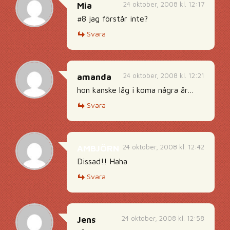
24 oktober, 2008 kl. 12:17
Mia
#8 jag förstår inte?
Svara
24 oktober, 2008 kl. 12:21
amanda
hon kanske låg i koma några år…
Svara
24 oktober, 2008 kl. 12:42
AMBJÖRN
Dissad!! Haha
Svara
24 oktober, 2008 kl. 12:58
Jens