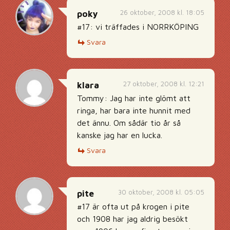
26 oktober, 2008 kl. 18:05
poky
#17: vi träffades i NORRKÖPING
Svara
27 oktober, 2008 kl. 12:21
klara
Tommy: Jag har inte glömt att
ringa, har bara inte hunnit med
det ännu. Om sådär tio år så
kanske jag har en lucka.
Svara
30 oktober, 2008 kl. 05:05
pite
#17 är ofta ut på krogen i pite
och 1908 har jag aldrig besökt