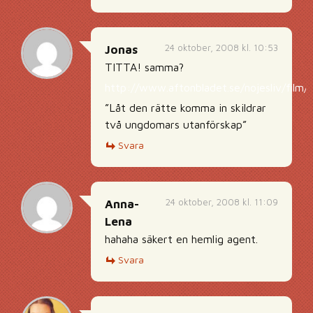
24 oktober, 2008 kl. 10:53
Jonas
TITTA! samma?
http://www.aftonbladet.se/nojesliv/film/
”Låt den rätte komma in skildrar
två ungdomars utanförskap”
Svara
24 oktober, 2008 kl. 11:09
Anna-
Lena
hahaha säkert en hemlig agent.
Svara