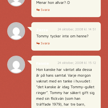
Menar hon allvar?:D
Svara
24 oktober, 2008 kl. 14:51
Zazza
Tommy tycker inte om henne?
Svara
24 oktober, 2008 kl. 15:12
Fannie
Hon kanske har väntat alla dessa
år på hans samtal. Varje morgon
vaknat med en tanke i huvudet:
”det kanske är idag Tommy-gullet
ringer”. Tommy har säkert gift sig
med sin flickvän (som han
träffade 1979), har tre barn,