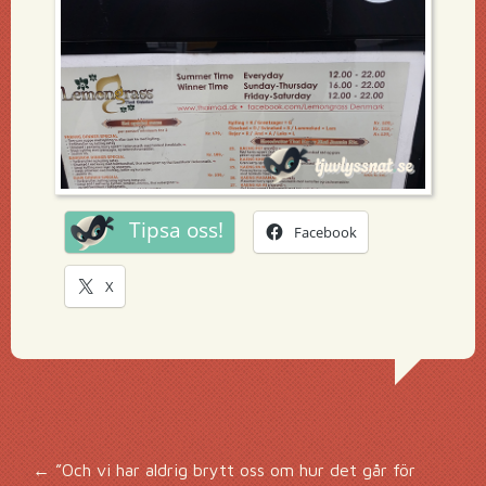
Tipsa oss!
Facebook
X
←
”Och vi har aldrig brytt oss om hur det går för