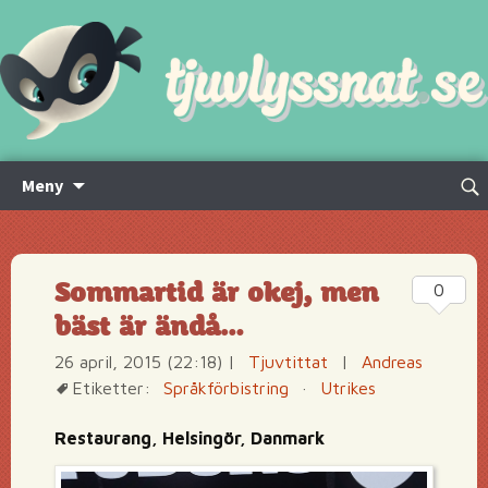
Hoppa
Sök
Meny
till
efte
innehåll
Sommartid är okej, men
0
bäst är ändå…
26 april, 2015 (22:18)
|
Tjuvtittat
|
Andreas
Etiketter:
Språkförbistring
·
Utrikes
Restaurang, Helsingör, Danmark