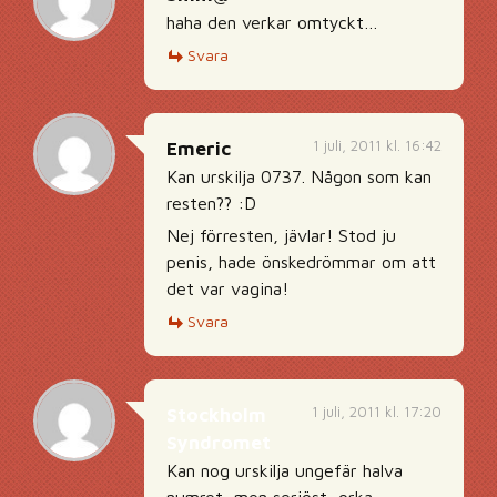
haha den verkar omtyckt…
Svara
1 juli, 2011 kl. 16:42
Emeric
Kan urskilja 0737. Någon som kan
resten?? :D
Nej förresten, jävlar! Stod ju
penis, hade önskedrömmar om att
det var vagina!
Svara
1 juli, 2011 kl. 17:20
Stockholm
Syndromet
Kan nog urskilja ungefär halva
numret, men seriöst, orka