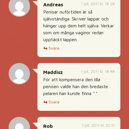
1 juli, 2011 kl. 18:29
Andreas
Penisar nuförtiden är så
självständiga. Skriver lappar och
hänger upp dem helt själva. Verkar
som om många vaginor redan
upptäckt lappen.
Svara
1 juli, 2011 kl. 18:48
Maddisz
För att kompensera den lilla
penisen valde han den bredaste
pelaren han kunde finna ^^
Svara
1 juli, 2011 kl. 22:11
Rob