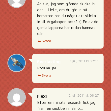
Ah f-n, jag som glömde skicka in
den… Helle, om du går in på
herrarnas har du något att skicka
in till Argalappen också :) En av de
gamla lapparna har redan hamnat
där…
Svara
1 juli, 2011 kl. 22:16
Everlasting
Populär ja!
Svara
2 juli, 2011 kl. 08:27
Flexi
Efter en minuts research fick jag
fram en snubbe i malmö…