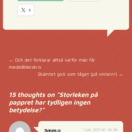
X
Inläggsnavigering
←
Och det förklarar alltså varför män får
medelålderskris
Skämtet gick som tåget (på vintern!)
→
15 thoughts on “
Storleken på
pappret har tydligen ingen
betydelse?
”
1 juli, 2011 kl. 16:34
3mm@