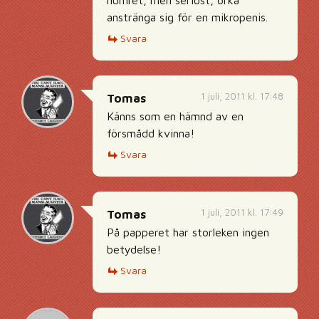
anstränga sig för en mikropenis.
Svara
1 juli, 2011 kl. 17:48
Tomas
Känns som en hämnd av en
försmådd kvinna!
Svara
1 juli, 2011 kl. 17:49
Tomas
På papperet har storleken ingen
betydelse!
Svara