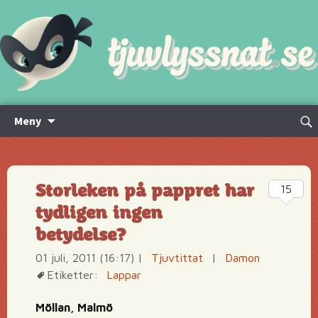
Hoppa
Sök
Meny
till
efte
innehåll
Storleken på pappret har
15
tydligen ingen
betydelse?
01 juli, 2011 (16:17)
|
Tjuvtittat
|
Damon
Etiketter:
Lappar
Möllan, Malmö