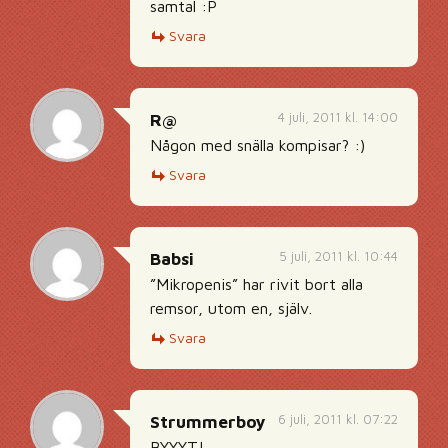
samtal :P
Svara
4 juli, 2011 kl. 14:00
R@
Någon med snälla kompisar? :)
Svara
5 juli, 2011 kl. 10:44
Babsi
”Mikropenis” har rivit bort alla
remsor, utom en, själv.
Svara
6 juli, 2011 kl. 07:22
Strummerboy
BYYYT!