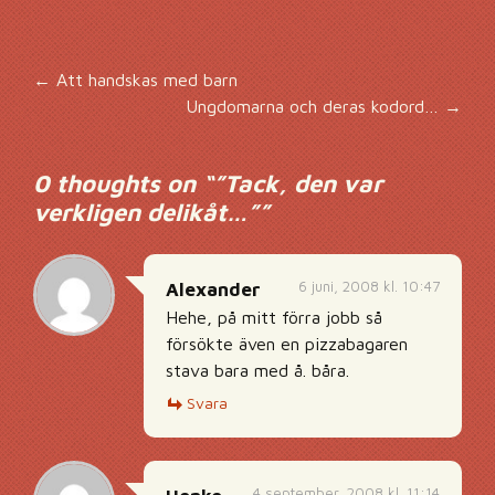
Inläggsnavigering
←
Att handskas med barn
Ungdomarna och deras kodord…
→
0 thoughts on “
”Tack, den var
verkligen delikåt…”
”
6 juni, 2008 kl. 10:47
Alexander
Hehe, på mitt förra jobb så
försökte även en pizzabagaren
stava bara med å. båra.
Svara
4 september, 2008 kl. 11:14