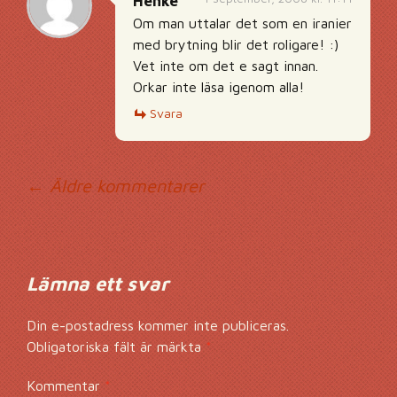
Henke
Om man uttalar det som en iranier
med brytning blir det roligare! :)
Vet inte om det e sagt innan.
Orkar inte läsa igenom alla!
Svara
Kommentarsnavig
← Äldre kommentarer
Lämna ett svar
Din e-postadress kommer inte publiceras.
Obligatoriska fält är märkta
*
Kommentar
*