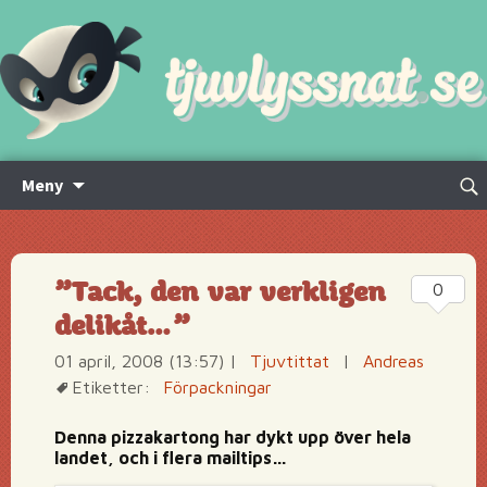
Hoppa
Sök
Meny
till
efte
innehåll
”Tack, den var verkligen
0
delikåt…”
01 april, 2008 (13:57)
|
Tjuvtittat
|
Andreas
Etiketter:
Förpackningar
Denna pizzakartong har dykt upp över hela
landet, och i flera mailtips…