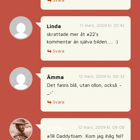
11 mars, 2009 kl. 20:42
Linda
skrattade mer åt #22’s
kommentar än själva bilden….. :)
Svara
12 mars, 2009 kl. 00:32
Ämma
Det fanns blå, utan ollon, också. -
_-’
Svara
12 mars, 2009 kl. 09:08
Oxido
#18 Daddyfoam: Kom jag ihåg fel?