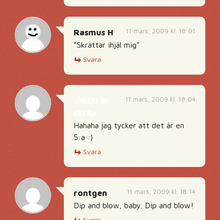
11 mars, 2009 kl. 18:01
Rasmus H
”Skrattar ihjäl mig”
Svara
11 mars, 2009 kl. 18:04
IPRED är
skräp
Hahaha jag tycker att det är en
5:a :)
Svara
11 mars, 2009 kl. 18:14
rontgen
Dip and blow, baby. Dip and blow!
Svara