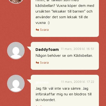
kådisbellan? Vuxna köper dem med
ursäkten ”leksaker till barnen” och
använder det som leksak till de
vuxna :)
Svara
11 mars, 2009 kl. 16:51
Daddyfoam
Någon behöver se om Kådisbellan.
Svara
11 mars, 2009 kl. 17:22
pinnen
Jag får väl inte vara sämre. Jag
införskaffar mig nu en blodros till
skrivbordet.