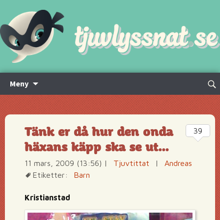
Hoppa
Sök
Meny
till
efte
innehåll
Tänk er då hur den onda
39
häxans käpp ska se ut…
11 mars, 2009 (13:56)
|
Tjuvtittat
|
Andreas
Etiketter:
Barn
Kristianstad