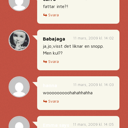
fattar inte?!
Svara
11 mars, 2009 kl. 14:02
Babajaga
ja,jo,visst det liknar en snopp.
Men kul??
Svara
11 mars, 2009 kl. 14:03
hanna
wooooooooohahahhahha
Svara
11 mars, 2009 kl. 14:05
Emma says