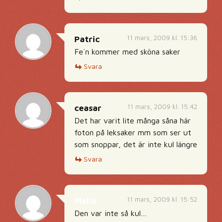
11 mars, 2009 kl. 15:36
Patric
Fe´n kommer med sköna saker
Svara
11 mars, 2009 kl. 15:42
ceasar
Det har varit lite många såna här
foton på leksaker mm som ser ut
som snoppar, det är inte kul längre
Svara
11 mars, 2009 kl. 15:52
Malin
Den var inte så kul…