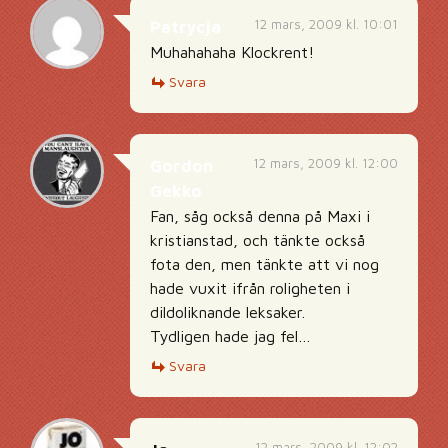
12 mars, 2009 kl. 10:01
Patrycja
Muhahahaha Klockrent!
Svara
12 mars, 2009 kl. 12:00
Gordon
Gekko
Fan, såg också denna på Maxi i
kristianstad, och tänkte också
fota den, men tänkte att vi nog
hade vuxit ifrån roligheten i
dildoliknande leksaker.
Tydligen hade jag fel…
Svara
12 mars, 2009 kl. 12:02