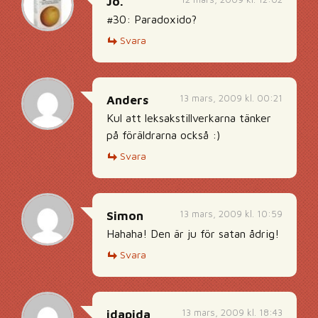
Jo.
#30: Paradoxido?
Svara
13 mars, 2009 kl. 00:21
Anders
Kul att leksakstillverkarna tänker
på föräldrarna också :)
Svara
13 mars, 2009 kl. 10:59
Simon
Hahaha! Den är ju för satan ådrig!
Svara
13 mars, 2009 kl. 18:43
idapida