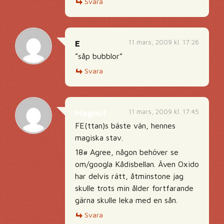
Svara
11 mars, 2009 kl. 17:26
E
”såp bubblor”
Svara
11 mars, 2009 kl. 17:45
Magnuf
FE(ttan)s bäste vän, hennes
magiska stav.
18# Agree, någon behöver se
om/googla Kådisbellan. Även Oxido
har delvis rätt, åtminstone jag
skulle trots min ålder fortfarande
gärna skulle leka med en sån.
Svara