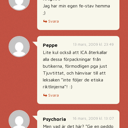
Jag har min egen fe-stav hemma
;)
Svara
13 mars, 2009 kl. 23:49
Peppe
Lite kul också att ICA återkallar
alla dessa förpackningar från
butikerna, förmodligen pga just
Tjuvtittat, och hänvisar till att
leksaken ”inte följer de etiska
riktlinjerna”! :)
Svara
16 mars, 2009 kl. 13:07
Psychoria
Men vad är det här? ”Ge en peddo