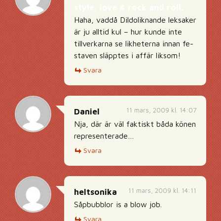
style, love & rock and roll.
Haha, vaddå Dildoliknande leksaker
är ju alltid kul – hur kunde inte
tillverkarna se likheterna innan fe-
staven släpptes i affär liksom!
Svara
11 mars, 2009 kl. 14:07
Daniel
Nja, där är väl faktiskt båda könen
representerade…
Svara
11 mars, 2009 kl. 14:11
heltsonika
Såpbubblor is a blow job.
Svara