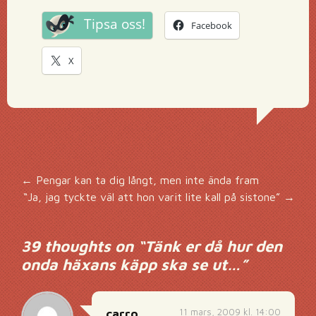
Tipsa oss!
Facebook
X
Inläggsnavigering
←
Pengar kan ta dig långt, men inte ända fram
“Ja, jag tyckte väl att hon varit lite kall på sistone”
→
39 thoughts on “
Tänk er då hur den
onda häxans käpp ska se ut…
”
11 mars, 2009 kl. 14:00
carro