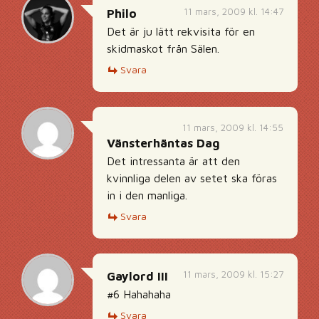
11 mars, 2009 kl. 14:47
Philo
Det är ju lätt rekvisita för en
skidmaskot från Sälen.
Svara
11 mars, 2009 kl. 14:55
Vänsterhäntas Dag
Det intressanta är att den
kvinnliga delen av setet ska föras
in i den manliga.
Svara
11 mars, 2009 kl. 15:27
Gaylord III
#6 Hahahaha
Svara