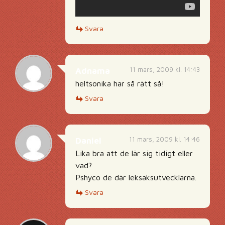
Svara
11 mars, 2009 kl. 14:43
Adnama
heltsonika har så rätt så!
Svara
11 mars, 2009 kl. 14:46
Daniel
Lika bra att de lär sig tidigt eller
vad?
Pshyco de där leksaksutvecklarna.
Svara