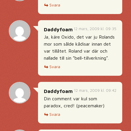
Svara
12 mars, 2009 kl. 09:35
Daddyfoam
Ja, käre Oxido, det var ju Rolands
mor som sålde kådisar innan det
var tillåtet. Roland var där och
nallade till sin ”bell-tillverkning”.
Svara
12 mars, 2009 kl. 09:42
Daddyfoam
Din comment var kul som
paradox, cred! (peacemaker)
Svara