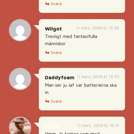
Svara
11 mars, 2009 kl. 15:56
Wilgot
Trevligt med fantasifulla
människor
Svara
11 mars, 2009 kl. 15:57
Daddyfoam
Man ser ju iaf var batterierna ska
in.
Svara
11 mars, 2009 kl. 16:31
Oxido
Hmm, är tanken som med