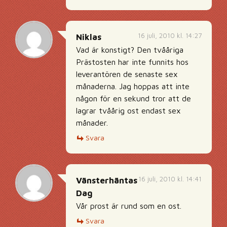
16 juli, 2010 kl. 14:27
Niklas
Vad är konstigt? Den tvååriga
Prästosten har inte funnits hos
leverantören de senaste sex
månaderna. Jag hoppas att inte
någon för en sekund tror att de
lagrar tvåårig ost endast sex
månader.
Svara
16 juli, 2010 kl. 14:41
Vänsterhäntas
Dag
Vår prost är rund som en ost.
Svara