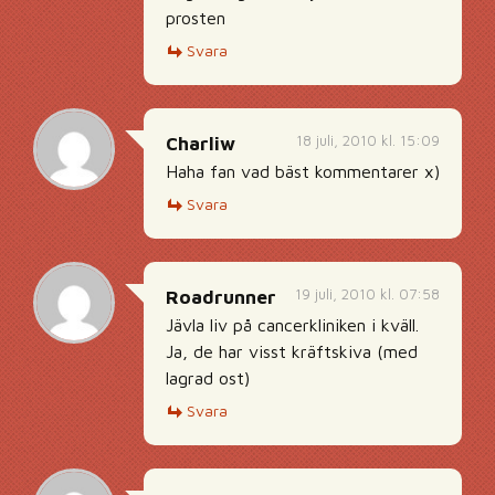
prosten
Svara
18 juli, 2010 kl. 15:09
Charliw
Haha fan vad bäst kommentarer x)
Svara
19 juli, 2010 kl. 07:58
Roadrunner
Jävla liv på cancerkliniken i kväll.
Ja, de har visst kräftskiva (med
lagrad ost)
Svara