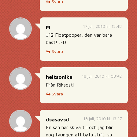
Svara
17 juli, 2010 kl. 12:48
M
#12 Floatpooper, den var bara
bäst! :-D
Svara
18 juli, 2010 kl. 08:42
heltsonika
Från Riksost!
Svara
18 juli, 2010 kl. 13:17
dsasavsd
En sån här skiva till och jag blir
nog tvungen att byta stift, sa