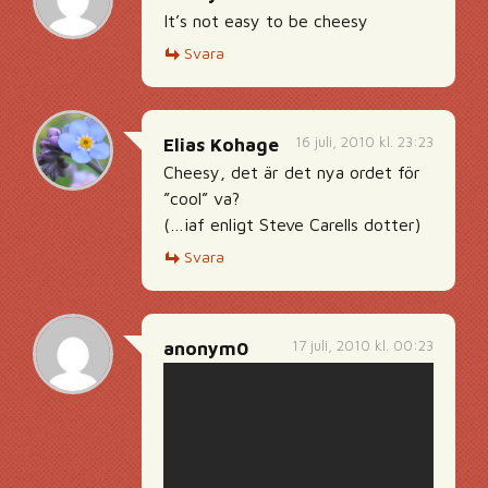
It’s not easy to be cheesy
Svara
16 juli, 2010 kl. 23:23
Elias Kohage
Cheesy, det är det nya ordet för
”cool” va?
(…iaf enligt Steve Carells dotter)
Svara
17 juli, 2010 kl. 00:23
anonym0