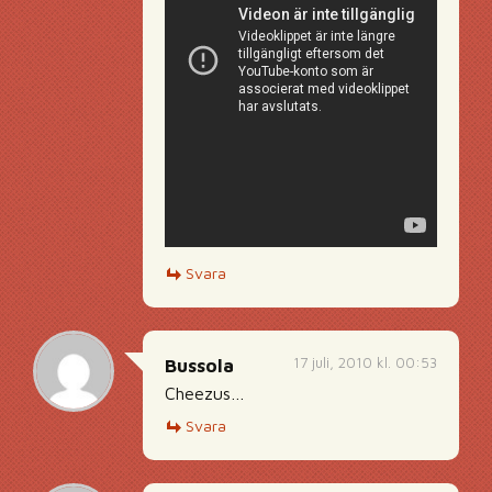
Svara
17 juli, 2010 kl. 00:53
Bussola
Cheezus…
Svara