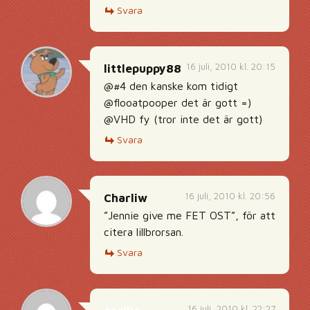
Svara
16 juli, 2010 kl. 20:15
littlepuppy88
@#4 den kanske kom tidigt
@flooatpooper det är gott =)
@VHD fy (tror inte det är gott)
Svara
16 juli, 2010 kl. 20:56
Charliw
”Jennie give me FET OST”, för att
citera lillbrorsan.
Svara
16 juli, 2010 kl. 22:27