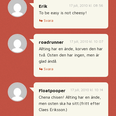
17 juli, 2010 kl. 08:56
Erik
To be easy is not cheesy!
Svara
17 juli, 2010 kl. 10:07
roadrunner
Allting har en ände, korven den har
två. Osten den har ingen, men är
glad ändå.
Svara
17 juli, 2010 kl. 10:14
Floatpooper
Chena chisen! Allting har en ände,
men osten ska ha sitt.(fritt efter
Claes Eriksson.)