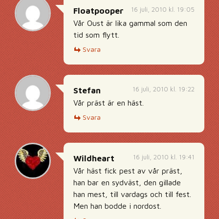
16 juli, 2010 kl. 19:05
Floatpooper
Vår Oust är lika gammal som den
tid som flytt.
Svara
16 juli, 2010 kl. 19:22
Stefan
Vår präst är en häst.
Svara
16 juli, 2010 kl. 19:41
Wildheart
Vår häst fick pest av vår präst,
han bar en sydväst, den gillade
han mest, till vardags och till fest.
Men han bodde i nordost.