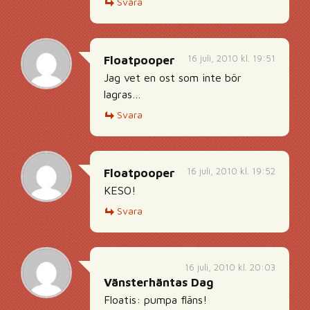
Svara
16 juli, 2010 kl. 19:51
Floatpooper
Jag vet en ost som inte bör
lagras…
Svara
16 juli, 2010 kl. 19:52
Floatpooper
KESO!
Svara
16 juli, 2010 kl. 20:03
Vänsterhäntas Dag
Floatis: pumpa fläns!