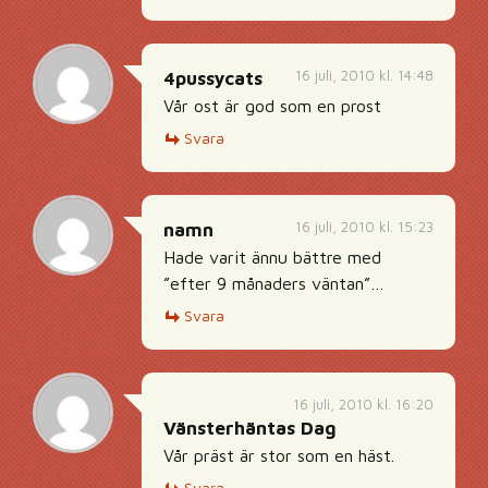
16 juli, 2010 kl. 14:48
4pussycats
Vår ost är god som en prost
Svara
16 juli, 2010 kl. 15:23
namn
Hade varit ännu bättre med
”efter 9 månaders väntan”…
Svara
16 juli, 2010 kl. 16:20
Vänsterhäntas Dag
Vår präst är stor som en häst.
Svara