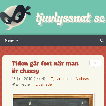
Hoppa
Sök
Meny
till
efte
innehåll
Tiden går fort när man
36
är cheesy
16 juli, 2010 (14:14)
|
Tjuvtittat
|
Andreas
Etiketter:
Livsmedel