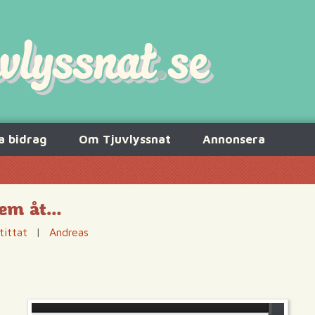
a bidrag
Om Tjuvlyssnat
Annonsera
 dem åt…
tittat
|
Andreas