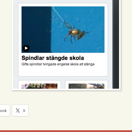
book
X