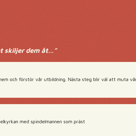
et skiljer dem åt…
”
em och förstör vår utbildning. Nästa steg blir väl att muta våra
ndelkyrkan med spindelmannen som präst