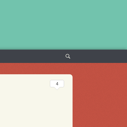
Sök
efter:
4