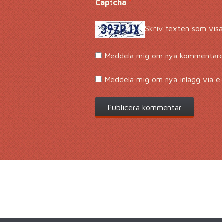
Captcha
*
Skriv texten som visa
Meddela mig om nya kommentarer
Meddela mig om nya inlägg via e