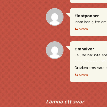
Floatpooper
Innan hon gifte om 
Svara
Omnnivor
Fel, de har inte ens
http://www.gp.se/n
Orsaken tros vara 
Svara
Lämna ett svar