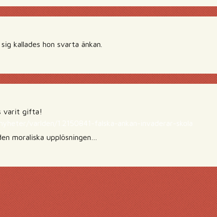
sig kallades hon svarta änkan.
 varit gifta!
yheter/varlden/1.2150841-falska-ankan-invaderar-skola
den moraliska upplösningen…