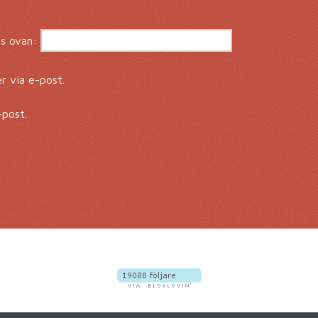
s ovan:
 via e-post.
-post.