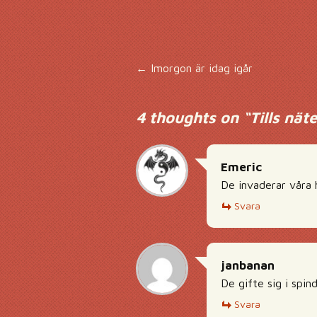
Inläggsnavigering
←
Imorgon är idag igår
4 thoughts on “
Tills nät
Emeric
De invaderar våra h
Svara
janbanan
De gifte sig i spi
Svara