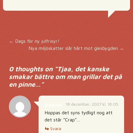
Inläggsnavigering
←
Dags för ny julfrisyr!
Nya miljöskatter slår hårt mot glesbygden
→
0 thoughts on “
Tjaa, det kanske
smakar bättre om man grillar det på
en pinne…
”
18 december, 2007 kl. 18:05
Damon
Hoppas det syns tydligt nog att
det står ”Crap”…
Svara