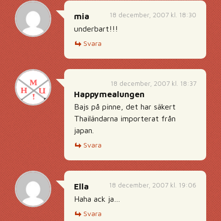
18 december, 2007 kl. 18:30
mia
underbart!!!
Svara
18 december, 2007 kl. 18:37
Happymealungen
Bajs på pinne, det har säkert
Thailändarna importerat från
japan.
Svara
18 december, 2007 kl. 19:06
Ella
Haha ack ja…
Svara