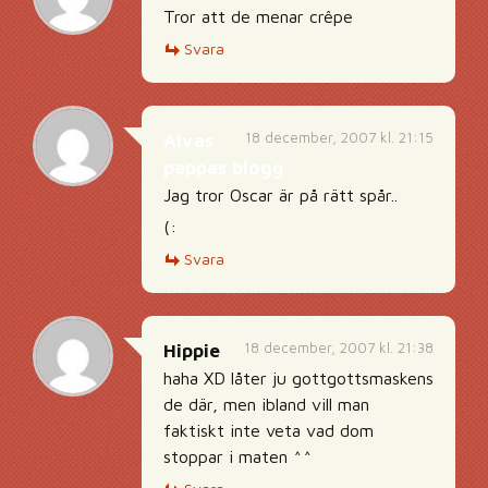
Tror att de menar crêpe
Svara
18 december, 2007 kl. 21:15
Alvas
pappas blogg
Jag tror Oscar är på rätt spår..
(:
Svara
18 december, 2007 kl. 21:38
Hippie
haha XD låter ju gottgottsmaskens
de där, men ibland vill man
faktiskt inte veta vad dom
stoppar i maten ^^