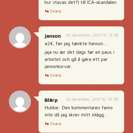
hur stavas det?) till ICA-skandalen.
Svara
20 december, 2007 kl. 12:38
janson
#24, fan jag tænkte hanson…
jaja nu ær det dags før en paus i
arbetet och gå å gøra ett par
jansonkorvar..
Svara
22 december, 2007 kl. 16:58
Blärp
Hubbe: Den kommentaren fanns
inte då jag skrev mitt inlägg..
Svara