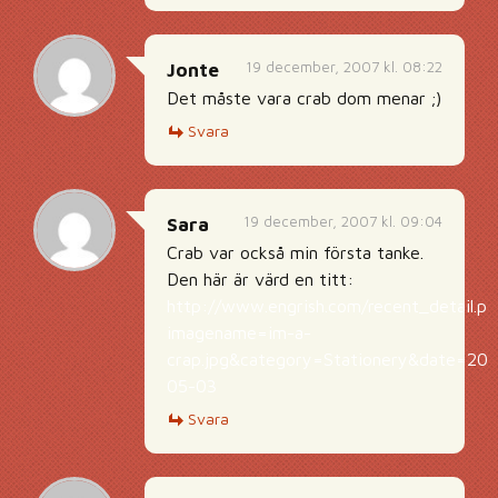
19 december, 2007 kl. 08:22
Jonte
Det måste vara crab dom menar ;)
Svara
19 december, 2007 kl. 09:04
Sara
Crab var också min första tanke.
Den här är värd en titt:
http://www.engrish.com/recent_detail.ph
imagename=im-a-
crap.jpg&category=Stationery&date=20
05-03
Svara