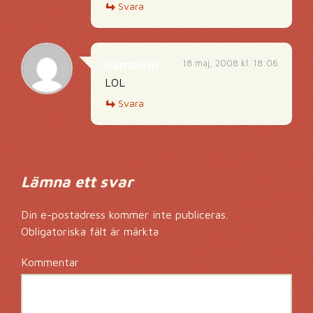
Svara
18 maj, 2008 kl. 18:06
Bambikill
LOL
Svara
Lämna ett svar
Din e-postadress kommer inte publiceras.
Obligatoriska fält är märkta
*
Kommentar
*