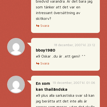
bredvid varandra. Är det bara jag
som tänker att det var en
intressant översättning av
skitkorv?
Svara
18 december, 2007 kl. 23:12
bboy1980
#9 Oskar ..du är ..ett geni! ^^
Svara
19 december, 2007 kl. 01:06
En som
kan thailändska
#9 plus alla sarkastiska svar så kan
jag berätta att det inte alls är
crepes som menas, utan det skulle