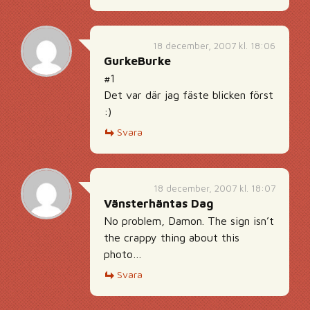
18 december, 2007 kl. 18:06
GurkeBurke
#1
Det var där jag fäste blicken först
:)
Svara
18 december, 2007 kl. 18:07
Vänsterhäntas Dag
No problem, Damon. The sign isn’t
the crappy thing about this
photo…
Svara