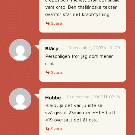
vara crab. Den thailändska texten
ovanför står det krabbfyllning.
Svara
19 december, 2007 kl. 01:29
Blärp
Personligen tror jag dom menar
crab…
Svara
19 december, 2007 kl. 07:36
Hubbe
Blärp: ja det var ju inte så
svårgissat 23minuter EFTER att
#19 översatt det åt oss….
Svara