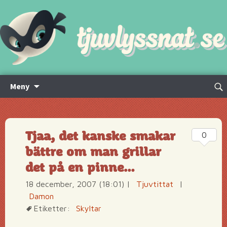
Hoppa
Sök
Meny
till
efte
innehåll
Tjaa, det kanske smakar
0
bättre om man grillar
det på en pinne…
18 december, 2007 (18:01)
|
Tjuvtittat
|
Damon
Etiketter:
Skyltar