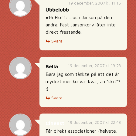
19 december, 2007 kl. 11:15
Ubbelubb
#16 Fluff: …och Janson på den
andra. Fast Jansonkorv låter inte
direkt frestande.
Svara
19 december, 2007 kl. 19:23
Bella
Bara jag som tänkte på att det är
mycket mer korvar kvar, än ”skit”?
;)
Svara
19 december, 2007 kl. 22:43
Cineast
Får direkt associationer (helvete,