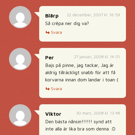
22 december, 2007 kl. 16:59
Blärp
Så crêpa ner dig va?
Svara
27 januari, 2008 kl. 14:01
Per
Bajs på pinne, jag tackar, Jag är
aldrig tillräckligt snabb för att få
korvarna innan dom landar i toan:(
Svara
30 mars, 2008 kl. 13:48
Viktor
Den bästa nånsin!!!!!! synd att
inte alla är lika bra som denna :D