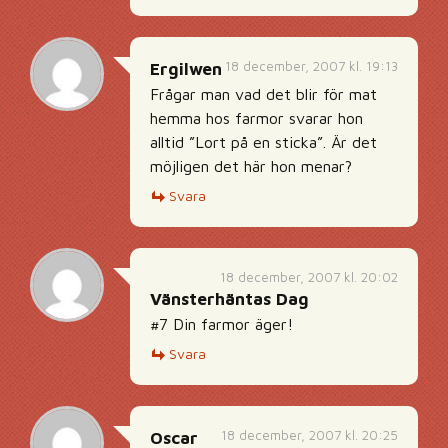
18 december, 2007 kl. 19:13
Ergilwen
Frågar man vad det blir för mat
hemma hos farmor svarar hon
alltid ”Lort på en sticka”. Är det
möjligen det här hon menar?
Svara
18 december, 2007 kl. 20:02
Vänsterhäntas Dag
#7 Din farmor äger!
Svara
18 december, 2007 kl. 20:25
Oscar