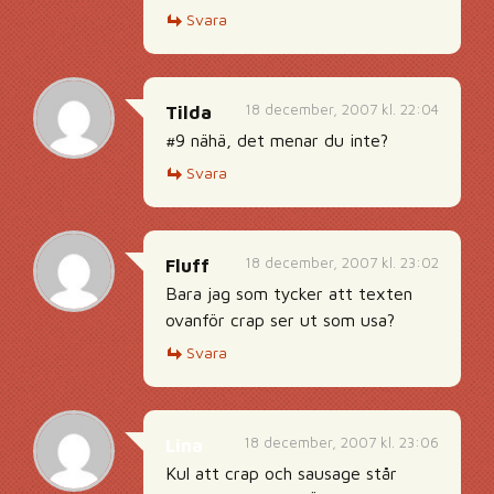
Svara
18 december, 2007 kl. 22:04
Tilda
#9 nähä, det menar du inte?
Svara
18 december, 2007 kl. 23:02
Fluff
Bara jag som tycker att texten
ovanför crap ser ut som usa?
Svara
18 december, 2007 kl. 23:06
Lina
Kul att crap och sausage står