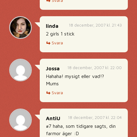
Svara
18 december, 2007 kl. 21:43
linda
2 girls 1 stick
Svara
18 december, 2007 kl. 22:00
Jossa
Hahaha! mysigt eller vad!?
Mums
Svara
18 december, 2007 kl. 22:04
AntiU
#7 haha, som tidigare sagts, din
farmor äger :D