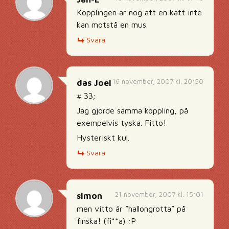
Kopplingen är nog att en katt inte
kan motstå en mus.
Svara
16 november, 2007 kl. 20:50
das Joel
# 33;
Jag gjorde samma koppling, på
exempelvis tyska. Fitto!
Hysteriskt kul.
Svara
21 november, 2007 kl. 15:01
simon
men vitto är ”hallongrotta” på
finska! (fi**a) :P