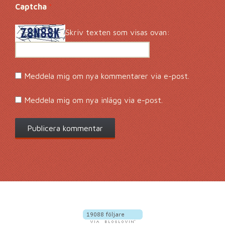
Captcha
*
Skriv texten som visas ovan:
Meddela mig om nya kommentarer via e-post.
Meddela mig om nya inlägg via e-post.