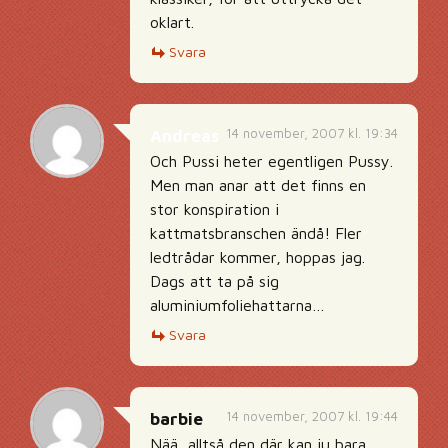
oklart.
Svara
14 november, 2007 kl. 19:34
Andreas
Och Pussi heter egentligen Pussy.
Men man anar att det finns en
stor konspiration i
kattmatsbranschen ändå! Fler
ledtrådar kommer, hoppas jag.
Dags att ta på sig
aluminiumfoliehattarna…
Svara
14 november, 2007 kl. 19:44
barbie
Nää, alltså den där kan ju bara