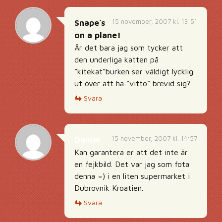
15 november, 2007 kl. 13:51
Snape´s
on a plane!
Är det bara jag som tycker att
den underliga katten på
”kitekat”burken ser väldigt lycklig
ut över att ha ”vitto” brevid sig?
Svara
15 november, 2007 kl. 14:57
Daniel
Kan garantera er att det inte är
en fejkbild. Det var jag som fota
denna =) i en liten supermarket i
Dubrovnik Kroatien.
Svara