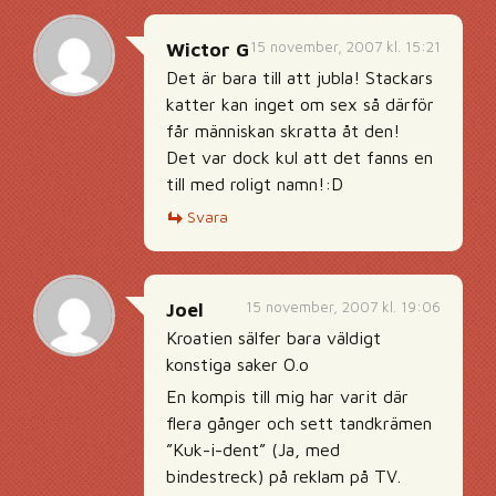
15 november, 2007 kl. 15:21
Wictor G
Det är bara till att jubla! Stackars
katter kan inget om sex så därför
får människan skratta åt den!
Det var dock kul att det fanns en
till med roligt namn!:D
Svara
15 november, 2007 kl. 19:06
Joel
Kroatien sälfer bara väldigt
konstiga saker O.o
En kompis till mig har varit där
flera gånger och sett tandkrämen
”Kuk-i-dent” (Ja, med
bindestreck) på reklam på TV.