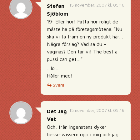
15 november, 2007 kl. 05:16
Stefan
Sjöblom
19: Eller hur! Fatta hur roligt de
måste ha på företagsmötena. ”Nu
ska vi ta fram en ny produkt här…
Några förslag? Vad sa du –
vaginas? Den tar vi! The best a
pussi can get…”
…lol…
Håller med!
Svara
15 november, 2007 kl. 05:16
Det Jag
Vet
Och, från ingenstans dyker
besserwissern upp i mig och jag