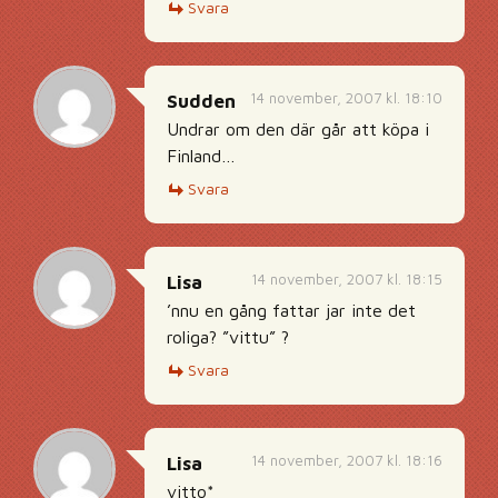
Svara
14 november, 2007 kl. 18:10
Sudden
Undrar om den där går att köpa i
Finland…
Svara
14 november, 2007 kl. 18:15
Lisa
’nnu en gång fattar jar inte det
roliga? ”vittu” ?
Svara
14 november, 2007 kl. 18:16
Lisa
vitto*