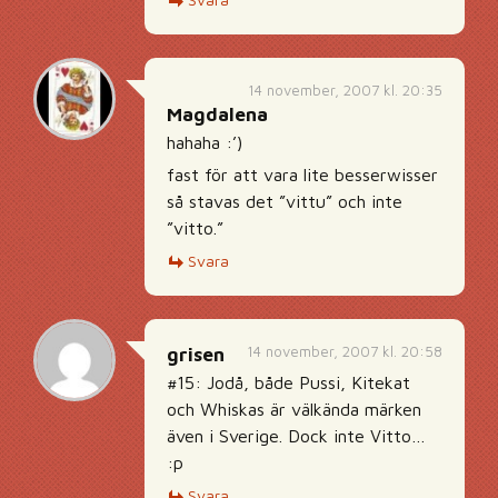
14 november, 2007 kl. 20:35
Magdalena
hahaha :’)
fast för att vara lite besserwisser
så stavas det ”vittu” och inte
”vitto.”
Svara
14 november, 2007 kl. 20:58
grisen
#15: Jodå, både Pussi, Kitekat
och Whiskas är välkända märken
även i Sverige. Dock inte Vitto…
:p
Svara