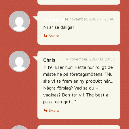
14 november, 2007 kl. 23:40
Stunning
Ni är så dåliga!
Svara
14 november, 2007 kl. 23:57
Chris
# 19: Eller hur! Fatta hur roligt de
måste ha på företagsmötena. ”Nu
ska vi ta fram en ny produkt här…
Några förslag? Vad sa du –
vaginas? Den tar vi! The best a
pussi can get…”
Svara