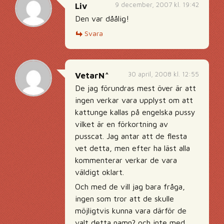
9 december, 2007 kl. 19:42
Liv
Den var dåålig!
Svara
30 april, 2008 kl. 12:55
VetarN^
De jag förundras mest över är att
ingen verkar vara upplyst om att
kattunge kallas på engelska pussy
vilket är en förkortning av
pusscat. Jag antar att de flesta
vet detta, men efter ha läst alla
kommenterar verkar de vara
väldigt oklart.
Och med de vill jag bara fråga,
ingen som tror att de skulle
möjligtvis kunna vara därför de
valt detta namn? och inte med