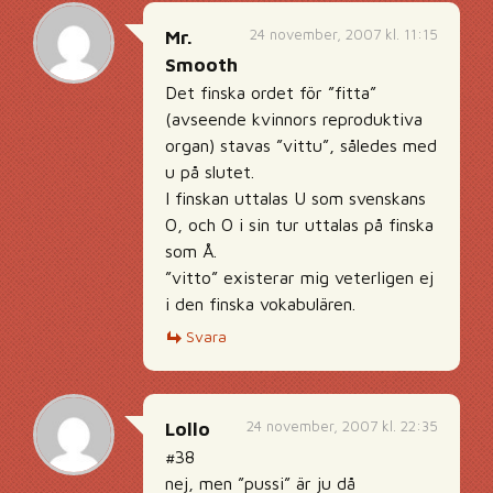
24 november, 2007 kl. 11:15
Mr.
Smooth
Det finska ordet för ”fitta”
(avseende kvinnors reproduktiva
organ) stavas ”vittu”, således med
u på slutet.
I finskan uttalas U som svenskans
O, och O i sin tur uttalas på finska
som Å.
”vitto” existerar mig veterligen ej
i den finska vokabulären.
Svara
24 november, 2007 kl. 22:35
Lollo
#38
nej, men ”pussi” är ju då