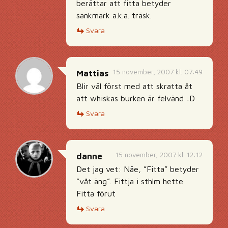
berättar att fitta betyder
sankmark a.k.a. träsk.
Svara
15 november, 2007 kl. 07:49
Mattias
Blir väl först med att skratta åt
att whiskas burken är felvänd :D
Svara
15 november, 2007 kl. 12:12
danne
Det jag vet: Näe, ”Fitta” betyder
”våt äng”. Fittja i sthlm hette
Fitta förut
Svara