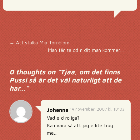
Inläggsnavigering
←
Att stalka Mia Törnblom
Man får ta cd:n dit man kommer…
→
0 thoughts on “
Tjaa, om det finns
Pussi så är det väl naturligt att de
har…
”
14 november, 2007 kl. 18:03
Johanna
Vad e d roliga?
Kan vara så att jag e lite trög
me…