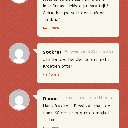
inte finnas… Måste ju vara fejk?!
Aldrig har jag sett den i någon
butik iaf!
Svara
14 november, 2007 kl. 20:29
Sockret
#13 Barbie: Handlar du din mat i
Kroatien ofta?
Svara
14 november, 2007 kl. 20:31
Danne
Har självs sett Pussi kattmat, det
finns. Så det är nog inte omöjligt
barbie.
Svara