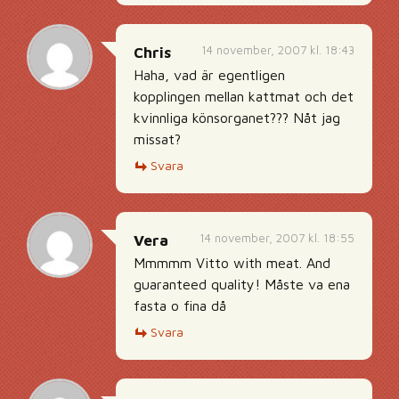
14 november, 2007 kl. 18:43
Chris
Haha, vad är egentligen
kopplingen mellan kattmat och det
kvinnliga könsorganet??? Nåt jag
missat?
Svara
14 november, 2007 kl. 18:55
Vera
Mmmmm Vitto with meat. And
guaranteed quality! Måste va ena
fasta o fina då
Svara