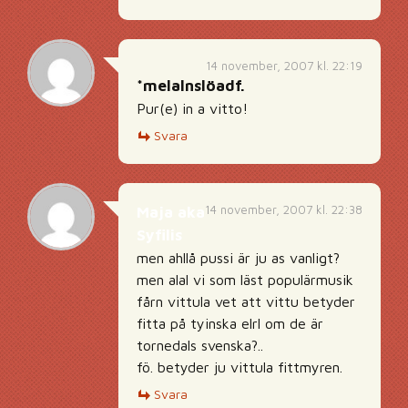
14 november, 2007 kl. 22:19
*melalnslöadf.
Pur(e) in a vitto!
Svara
14 november, 2007 kl. 22:38
Maja aka
Syfilis
men ahllå pussi är ju as vanligt?
men alal vi som läst populärmusik
fårn vittula vet att vittu betyder
fitta på tyinska elrl om de är
tornedals svenska?..
fö. betyder ju vittula fittmyren.
Svara