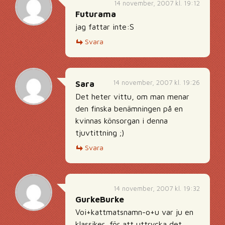
14 november, 2007 kl. 19:12
Futurama
jag fattar inte:S
Svara
14 november, 2007 kl. 19:26
Sara
Det heter vittu, om man menar
den finska benämningen på en
kvinnas könsorgan i denna
tjuvtittning ;)
Svara
14 november, 2007 kl. 19:32
GurkeBurke
Voi+kattmatsnamn-o+u var ju en
klassiker, för att uttrycka det