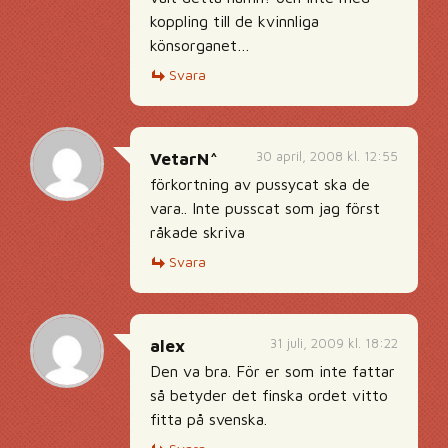
koppling till de kvinnliga
könsorganet…
Svara
30 april, 2008 kl. 12:55
VetarN^
förkortning av pussycat ska de
vara.. Inte pusscat som jag först
råkade skriva
Svara
31 juli, 2009 kl. 18:22
alex
Den va bra. För er som inte fattar
så betyder det finska ordet vitto
fitta på svenska.