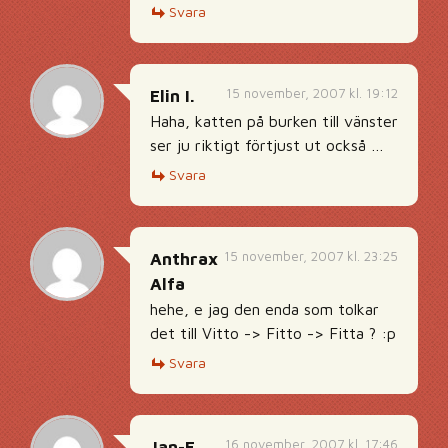
Svara
15 november, 2007 kl. 19:12
Elin I.
Haha, katten på burken till vänster
ser ju riktigt förtjust ut också …
Svara
15 november, 2007 kl. 23:25
Anthrax
Alfa
hehe, e jag den enda som tolkar
det till Vitto -> Fitto -> Fitta ? :p
Svara
16 november, 2007 kl. 17:46
Jan-E