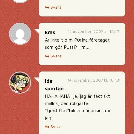
Svara
14 november, 2007 kl. 18:17
Ems
Är inte t o m Purina företaget
som gör Pussi? Hm…
Svara
14 november, 2007 kl. 18:18
ida
somfan.
HAHAHAHA! ja, jag är faktiskt
mållös, den roligaste
”tjuvtittat”bilden någonsin tror
jag!
Svara