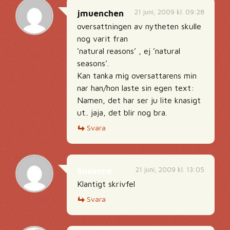
21 juni, 2009 kl. 09:28
jmuenchen
oversattningen av nytheten skulle
nog varit fran
’natural reasons’ , ej ’natural
seasons’.
Kan tanka mig oversattarens min
nar han/hon laste sin egen text:
Namen, det har ser ju lite knasigt
ut.. jaja, det blir nog bra.
Svara
21 juni, 2009 kl. 13:05
Susanne
Klantigt skrivfel
Svara