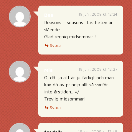
19 juni, 2009 kl. 12:24
Bea
Reasons – seasons . Lik-heten är
slående .
Glad regnig midsommar !
Svara
19 juni, 2009 kl. 12:27
Mia
Oj då.. ja allt är ju farligt och man
kan dö av princip allt så varför
inte årstiden.. =/
Trevlig midsommar!
Svara
19 juni, 2009 kl. 12:48