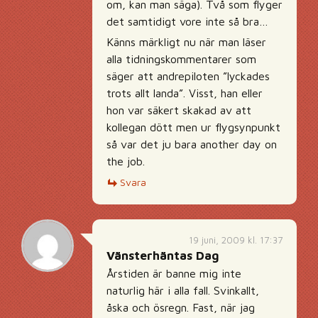
om, kan man säga). Två som flyger
det samtidigt vore inte så bra…
Känns märkligt nu när man läser
alla tidningskommentarer som
säger att andrepiloten ”lyckades
trots allt landa”. Visst, han eller
hon var säkert skakad av att
kollegan dött men ur flygsynpunkt
så var det ju bara another day on
the job.
Svara
19 juni, 2009 kl. 17:37
Vänsterhäntas Dag
Årstiden är banne mig inte
naturlig här i alla fall. Svinkallt,
åska och ösregn. Fast, när jag