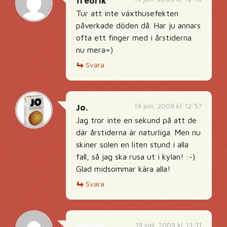
fredrik
Tur att inte växthusefekten
påverkade döden då. Har ju annars
ofta ett finger med i årstiderna
nu mera=)
Svara
19 juni, 2009 kl. 12:57
Jo.
Jag tror inte en sekund på att de
där årstiderna är naturliga. Men nu
skiner solen en liten stund i alla
fall, så jag ska rusa ut i kylan! :-)
Glad midsommar kära alla!
Svara
19 juni, 2009 kl. 13:31
pinnen