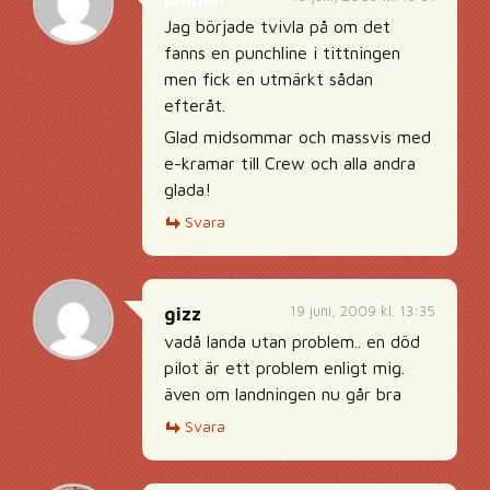
Jag började tvivla på om det
fanns en punchline i tittningen
men fick en utmärkt sådan
efteråt.
Glad midsommar och massvis med
e-kramar till Crew och alla andra
glada!
Svara
19 juni, 2009 kl. 13:35
gizz
vadå landa utan problem.. en död
pilot är ett problem enligt mig.
även om landningen nu går bra
Svara