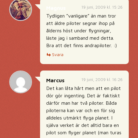
19 juni, 2009 kl. 15:26
Magnus
Tydligen ”vanligare” än man tror
att äldre piloter segnar ihop på
ålderns höst under flygningar,
läste jag i samband med detta.
Bra att det finns andrapiloter. :)
Svara
19 juni, 2009 kl. 16:26
Marcus
Det kan låta hårt men att en pilot
dör gör ingenting. Det är faktiskt
därför man har två piloter. Båda
piloterna kan var och en för sig
alldeles utmärkt flyga planet. I
själva verket är det alltid bara en
pilot som flyger planet (man turas