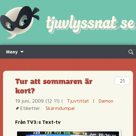
Hoppa
Sök
Meny
till
efte
innehåll
Tur att sommaren är
21
kort?
19 juni, 2009 (12:11)
|
Tjuvtittat
|
Damon
Etiketter:
Skärmdumpar
Från TV3:s Text-tv