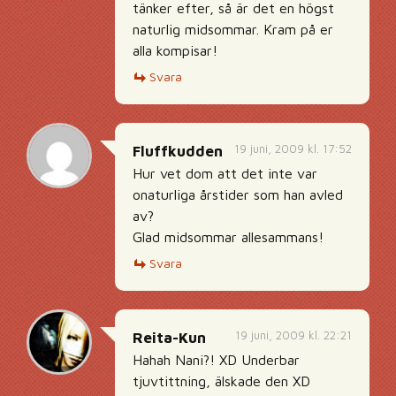
tänker efter, så är det en högst
naturlig midsommar. Kram på er
alla kompisar!
Svara
19 juni, 2009 kl. 17:52
Fluffkudden
Hur vet dom att det inte var
onaturliga årstider som han avled
av?
Glad midsommar allesammans!
Svara
19 juni, 2009 kl. 22:21
Reita-Kun
Hahah Nani?! XD Underbar
tjuvtittning, älskade den XD