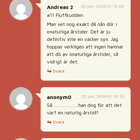
20 juni, 2009 kl. 15:00
Andreas 2
#11 Fluffkudden:
Man vet nog exakt då nån dör i
onaturliga årstider. Det är ju
definitiv inte en vacker syn. Jag
hoppas verkligen att ingen hamnar
att dö av onaturliga årstider, så
vidrigt är det.
Svara
20 juni, 2009 kl. 16:55
anonym0
Så………………..han dog för att det
varf en naturlig årstid?
Svara