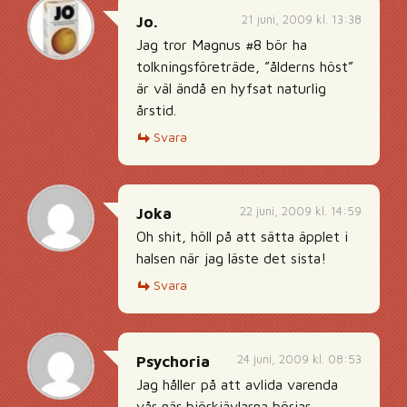
21 juni, 2009 kl. 13:38
Jo.
Jag tror Magnus #8 bör ha
tolkningsföreträde, ”ålderns höst”
är väl ändå en hyfsat naturlig
årstid.
Svara
22 juni, 2009 kl. 14:59
Joka
Oh shit, höll på att sätta äpplet i
halsen när jag läste det sista!
Svara
24 juni, 2009 kl. 08:53
Psychoria
Jag håller på att avlida varenda
vår när björkjävlarna börjar