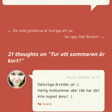
Inläggsnavigering
←
De små grodorna är lustiga att se
Se upp Dan Brown!
→
21 thoughts on “
Tur att sommaren är
kort?
”
19 juni, 2009 kl. 12:19
I D A
Naturliga årstider ja! ;)
Härlig midsommar alla! Här har det
inte regnat ännu! :)
Svara