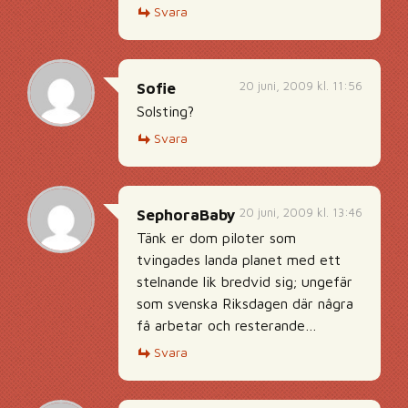
Svara
20 juni, 2009 kl. 11:56
Sofie
Solsting?
Svara
20 juni, 2009 kl. 13:46
SephoraBaby
Tänk er dom piloter som
tvingades landa planet med ett
stelnande lik bredvid sig; ungefär
som svenska Riksdagen där nâgra
fâ arbetar och resterande…
Svara