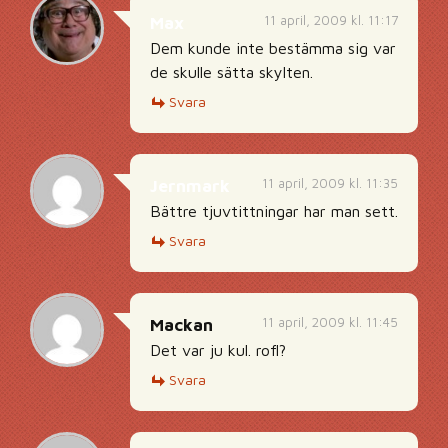
11 april, 2009 kl. 11:17
Max
Dem kunde inte bestämma sig var
de skulle sätta skylten.
Svara
11 april, 2009 kl. 11:35
Jernmark
Bättre tjuvtittningar har man sett.
Svara
11 april, 2009 kl. 11:45
Mackan
Det var ju kul. rofl?
Svara