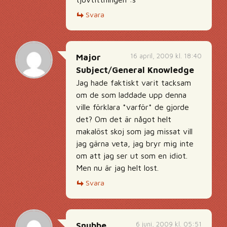
Svara
16 april, 2009 kl. 18:40
Major
Subject/General Knowledge
Jag hade faktiskt varit tacksam
om de som laddade upp denna
ville förklara *varför* de gjorde
det? Om det är något helt
makalöst skoj som jag missat vill
jag gärna veta, jag bryr mig inte
om att jag ser ut som en idiot.
Men nu är jag helt lost.
Svara
6 juni, 2009 kl. 05:51
Snubbe