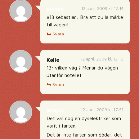
12 april, 2009 kl. 12:14
pinnen
#13 sebastian: Bra att du la märke
till vägen!
Svara
12 april, 2009 kl. 13:10
Kalle
13: vilken väg ? Menar du vägen
utanför hotellet
Svara
12 april, 2009 kl. 17:51
Wilgot
Det var nog en dyselektriker som
varit i farten.
Det är inte farten som dödar, det