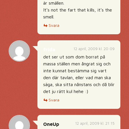
är smällen.
It’s not the fart that kills, it’s the
smell.
Svara
12 april, 2009 kl. 20:09
frida
det ser ut som dom borrat på
massa ställen men ångrat sig och
inte kunnat bestämma sig vart
den där tavlan, eller vad man ska
säga, ska sitta nånstans och då blir
det ju rätt kul hehe :)
Svara
12 april, 2009 kl. 21:15
OneUp