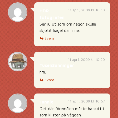
11 april, 2009 kl. 10:10
HDR-
fotografen
Ser ju ut som om någon skulle
skjutit hagel där inne.
Svara
11 april, 2009 kl. 10:20
TusenSanningar
hm.
Svara
11 april, 2009 kl. 10:57
Fannie
Det där föremålen måste ha suttit
som klister på väggen..