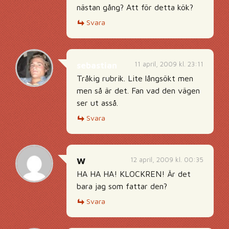
nästan gång? Att för detta kök?
Svara
11 april, 2009 kl. 23:11
sebastian
Tråkig rubrik. Lite långsökt men
men så är det. Fan vad den vägen
ser ut asså.
Svara
12 april, 2009 kl. 00:35
W
HA HA HA! KLOCKREN! Är det
bara jag som fattar den?
Svara