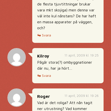
de flesta tjuvtittningar brukar
vara mkt skojiga) men denna var
väl inte kul nånstans? De har haft
en massa apparater på väggen,
och?
Svara
11 april, 2009 kl. 19:25
Kilroy
Pågår stora(?) ombyggnationer
där nu, har ja hört…
Svara
11 april, 2009 kl. 19:26
Roger
Vad är det roliga? Att nån tagit
ner utrustning? Vad kommer