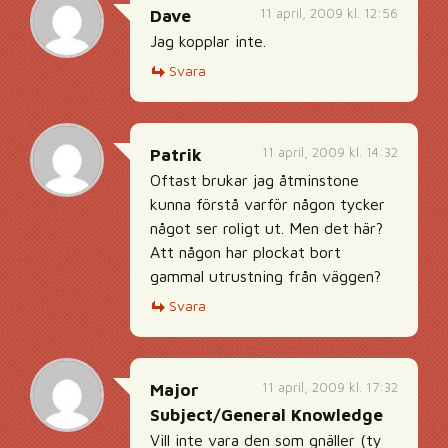
11 april, 2009 kl. 12:56
Dave
Jag kopplar inte.
Svara
11 april, 2009 kl. 14:32
Patrik
Oftast brukar jag åtminstone
kunna förstå varför någon tycker
något ser roligt ut. Men det här?
Att någon har plockat bort
gammal utrustning från väggen?
Svara
11 april, 2009 kl. 17:32
Major
Subject/General Knowledge
Vill inte vara den som gnäller (ty