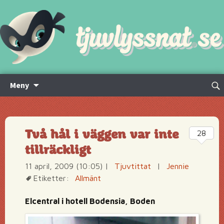
Hoppa
Sök
Meny
till
efte
innehåll
Två hål i väggen var inte
28
tillräckligt
11 april, 2009 (10:05)
|
Tjuvtittat
|
Jennie
Etiketter:
Allmänt
Elcentral i hotell Bodensia, Boden