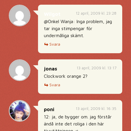
12 april, 2009 kl. 23:28
Wilgot
@Onkel Wanja: Inga problem, jag
tar inga stimpengar för
undermåliga skämt.
Svara
13 april, 2009 kl. 13:17
jonas
Clockwork orange 2?
Svara
13 april, 2009 kl. 16:35
poni
12: ja, de bygger om. jag förstår
ändå inte det roliga i den här
tjuvtittningen :s