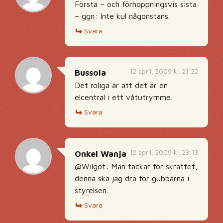
Första – och förhoppningsvis sista
– ggn: Inte kul någonstans.
Svara
12 april, 2009 kl. 21:22
Bussola
Det roliga är att det är en
elcentral i ett våtutrymme.
Svara
12 april, 2009 kl. 23:13
Onkel Wanja
@Wilgot: Man tackar för skrattet,
denna ska jag dra för gubbarna i
styrelsen.
Svara